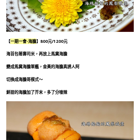
【
一期一會-海膽
】800元/1200元
海苔包著壽司米，再放上馬糞海膽
變成馬糞海膽軍艦，金黃的海膽真誘人阿
切換成海膽哥模式～
鮮甜的海膽加了芥末，多了分嗆辣