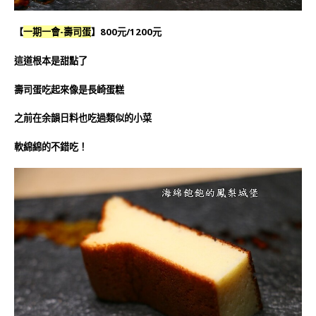
【
一期一會-壽司蛋
】800元/1200元
這道根本是甜點了
壽司蛋吃起來像是長崎蛋糕
之前在余韻日料也吃過類似的小菜
軟綿綿的不錯吃！