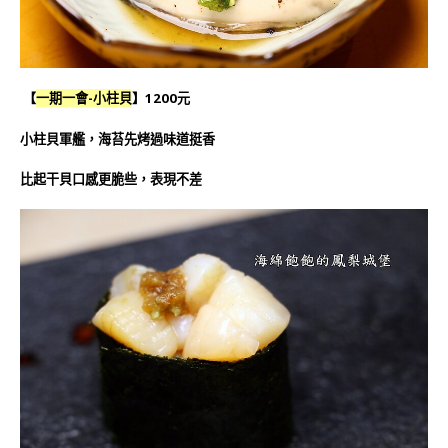
【
一期一會-小柱貝
】1200元
小柱貝軍艦，海苔先烤過味道挺香
比起干貝口感更脆些，表現不差