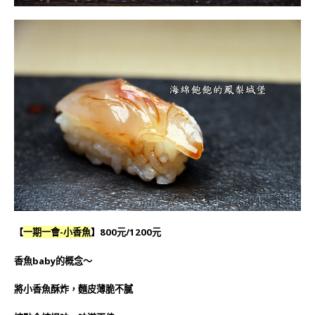
【
一期一會-小香魚
】800元/1200元
香魚baby的概念～
將小香魚酥炸，麵皮薄脆不膩