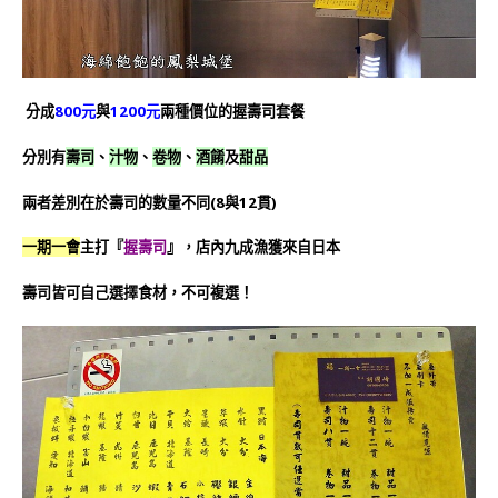
分成
800元
與
1200元
兩種價位的握壽司套餐
分別有
壽司
、
汁物
、
卷物
、
酒餚
及
甜品
兩者差別在於壽司的數量不同(8與12貫)
一期一會
主打『
握
壽司
』，店內九成漁獲來自日本
壽司皆可自己選擇食材，不可複選！