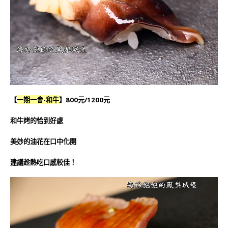
【
一期一會-和牛
】800元/1200元
和牛烤的恰到好處
美妙的油花在口中化開
建議趁熱吃口感較佳！