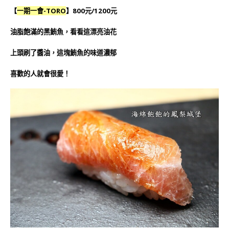
【
一期一會-TORO
】800元/1200元
油脂飽滿的黑鮪魚，看看這漂亮油花
上頭刷了醬油，這塊鮪魚的味道濃郁
喜歡的人就會很愛！