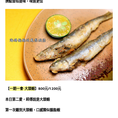
擠點金桔提味，味道更佳
【
一期一會-大頭蝦
】800元/1200元
本日第二愛，師傅說是大頭蝦
第一次聽到大頭蝦，口感類似胭脂蝦