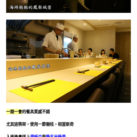
一期一會
的餐具質感不錯
尤其這筷架，使用一節樹枝，相當新奇
入座後會送上
濕紙巾
與
熱玄米綠茶