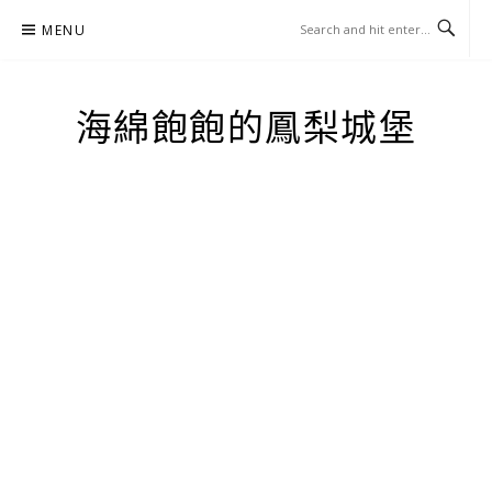
Skip
MENU
to
content
海綿飽飽的鳳梨城堡