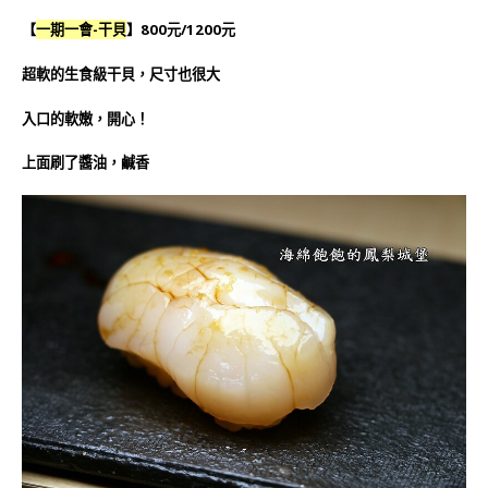
【
一期一會-干貝
】800元/1200元
超軟的生食級干貝，尺寸也很大
入口的軟嫩，開心！
上面刷了醬油，鹹香