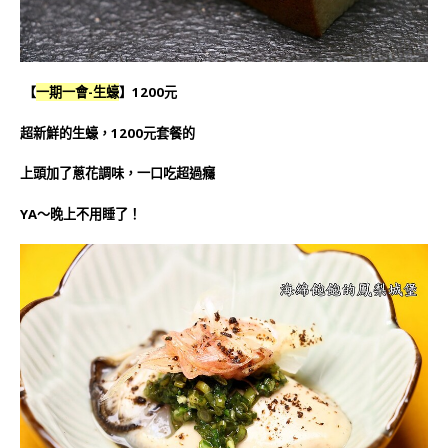
【
一期一會-生蠔
】1200元
超新鮮的生蠔，1200元套餐的
上頭加了蔥花調味，一口吃超過癮
YA～晚上不用睡了！