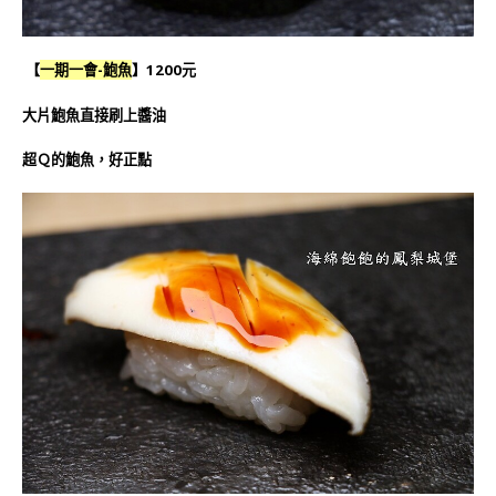
【
一期一會-鮑魚
】1200元
大片鮑魚直接刷上醬油
超Ｑ的鮑魚，好正點