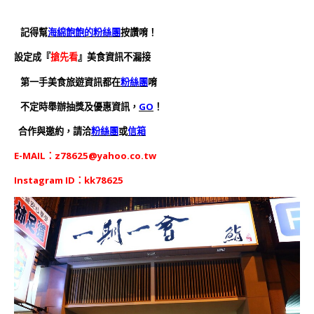
記得幫
海綿飽飽的粉絲團
按讚唷！
設定成『
搶先看
』美食資訊不漏接
第一手美食旅遊資訊都在
粉絲團
唷
不定時舉辦抽獎及優惠資訊，
GO
！
合作與邀約，請洽
粉絲團
或
信箱
E-MAIL：
z78625@yahoo.co.tw
Instagram ID：kk78625