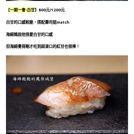
【
一期一會-白甘
】800元/1200元
白甘的口感較脆，撘配壽司挺match
海綿媽說他很愛白甘的口感
但海綿覺得剛才吃到超滑口的紅甘也很棒！