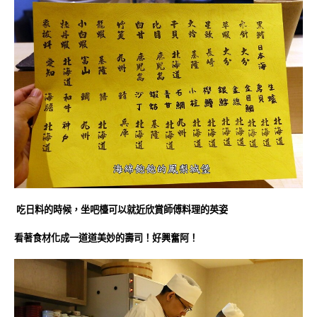
吃日料的時候，坐吧檯可以就近欣賞師傅料理的英姿
看著食材化成一道道美妙的壽司！好興奮阿！