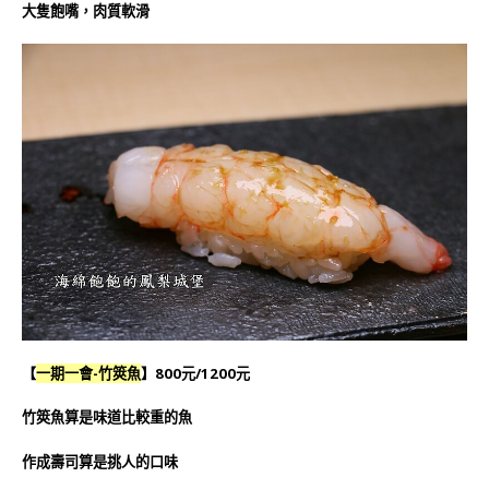
大隻飽嘴，肉質軟滑
【
一期一會-竹筴魚
】800元/1200元
竹筴魚算是味道比較重的魚
作成壽司算是挑人的口味