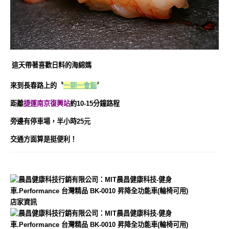
這天帶著喜歡日料的海綿媽
來到長春路上的〝
一期一會鮨
〞
距離
捷運南京復興站
約10-15分鐘路程
旁邊有停車場，半小時25元
交通方面算是挺便利！
店家資訊