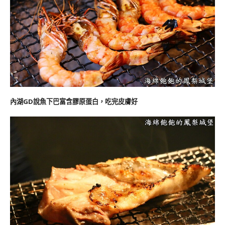
內湖GD說魚下巴富含膠原蛋白，吃完皮膚好