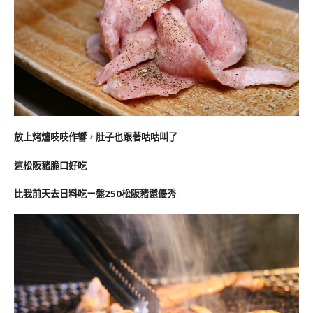
放上烤爐吱吱作響，肚子也跟著咕咕叫了
這松阪豬脆口好吃
比我前天去日料吃ㄧ盤250松阪豬還優秀