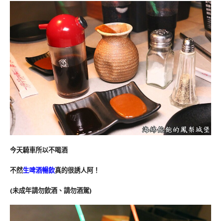
今天騎車所以不喝酒
不然
生啤酒暢飲
真的很誘人阿！
(未成年請勿飲酒、請勿酒駕)