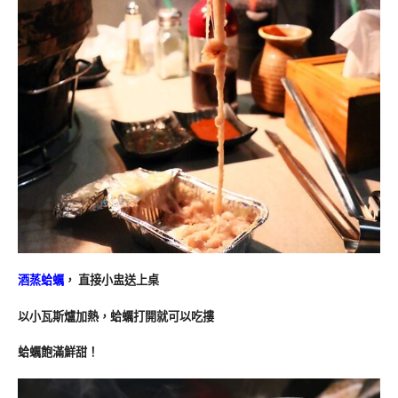
酒蒸蛤蠣
， 直接小盅送上桌
以小瓦斯爐加熱，蛤蠣打開就可以吃摟
蛤蠣飽滿鮮甜！