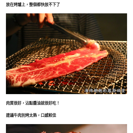
放在烤爐上，整個都快放不下了
肉質很好，沾點醬油就很好吃！
建議牛肉別烤太熟，口感較佳