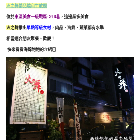
火之舞蓁品燒和牛放題
位於
東區美食一級戰區-216巷
，這邊超多美食
火之舞
推出
單點等級食材
，肉品、海鮮、蔬菜都有水準
相當適合朋友聚餐、歡慶！
快來看看海綿飽飽的介紹巴