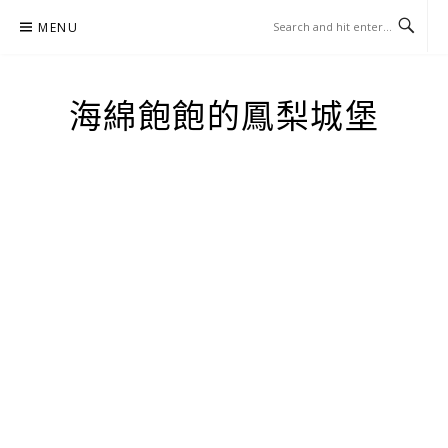
Skip
MENU
to
content
海綿飽飽的鳳梨城堡