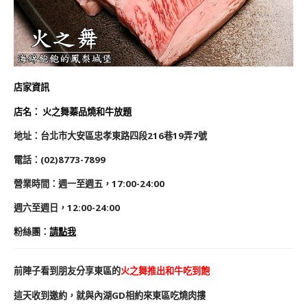
店家資訊
店名：
火之舞蓁品燒和牛放題
地址：
台北市大安區忠孝東路四段216巷19弄7號
電話：
(02)8773-7899
營業時間：
週一至週五，17:00-24:00
週六
至
週日，12:00-24:00
粉絲團：
請點我
前陣子看到朋友分享東區的
火之舞推出和牛吃到飽
這天收到邀約，就與內湖GD相約來東區吃燒肉摟