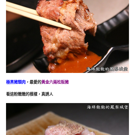
極黑豬頸肉
，最愛的
黃金六兩松阪豬
看這粉嫩嫩的模樣，真誘人