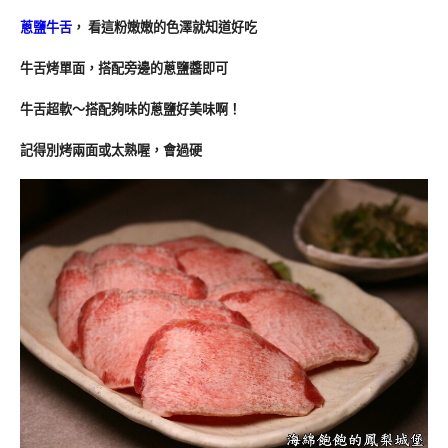
蔥鹽牛舌
， 看這粉嫩嫩的色澤就知道好吃
牛舌烤單面，搭配旁邊的蔥鹽醬即可
牛舌超軟～搭配夠味的蔥鹽好美味啊！
記得別烤兩面或太熟喔，會過硬