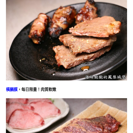
橫膈膜
，每日限量！肉質軟嫩