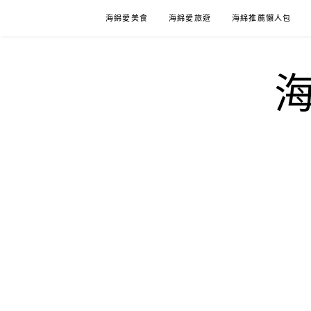
Skip
海綿愛美食
海綿愛旅遊
海綿推薦懶人包
to
content