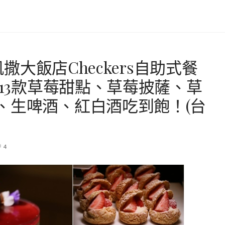
凱撒大飯店Checkers自助式餐
出13款草莓甜點、草莓披薩、草
、生啤酒、紅白酒吃到飽！(台
4