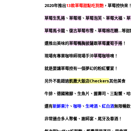
2020年
推出
13款草莓甜點吃到飽
，草莓控快來
草莓生乳捲
、
草莓塔
、
草莓泡芙
、
草莓大福
、
草
草莓馬卡龍
、
復古草莓布雪
、
草莓棉花糖
…等甜
還推出美味的
草莓鴨胸披薩
跟
草莓蘆筍手捲
！
現場有專業咖啡師現場手沖
草莓咖啡
唷！
就是要讓草莓控有一個夢幻的粉紅饗宴！
另外不能錯過
凱撒大飯店Checkers
其他美食
牛排、德國豬腳、生魚片、握壽司、三點蟹、哈
還有
新鮮果汁
、
咖啡
、
生啤酒
、
紅白酒
無限暢飲
非常適合多人聚餐、謝師宴、尾牙及春酒！