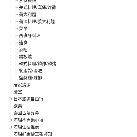
素食餐廳
美式料理/漢堡/炸雞
義大利麵
義法料理/義大利麵
菜單
西班牙料理
速食
酒吧
鐵板燒
韓式料理/韓炸/韓烤
餐酒館/酒吧
鹽酥雞/雞排
居家清潔
廣宣
日本旅遊自由行
歇業
泰國古法算命
海綿不專業心得
海綿住宿推薦
海綿好康便宜報妳知