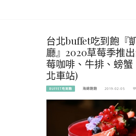
台北buffet吃到飽『
廳』2020草莓季推
莓咖啡、牛排、螃蟹
北車站)
海綿飽飽
2019-02-05
BUFFET吃到飽