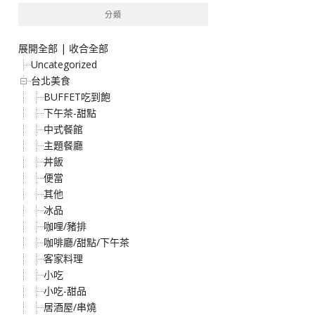
分類
展開全部
|
收合全部
Uncategorized
台北美食
BUFFET吃到飽
下午茶-甜點
中式餐館
主題餐廳
丼飯
便當
其他
冰品
咖哩/豬排
咖啡廳/甜點/下午茶
客家料理
小吃
小吃-甜品
居酒屋/串燒