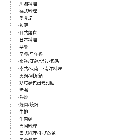
川湘料理
德式料理
愛食記
披薩
日式麵食
日本料理
早餐
早餐/早午餐
水餃/蒸餃/湯包/鍋貼
泰式/東南亞/南洋料理
火鍋/涮涮鍋
烘培麵包蛋糕甜點
烤鴨
熱炒
燒肉/燒烤
牛排
牛肉麵
異國料理
粵式料理/港式飲茶