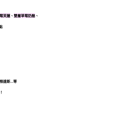
！
莓芙蓮
、
雙層草莓奶酪
、
點
根達斯…等
！