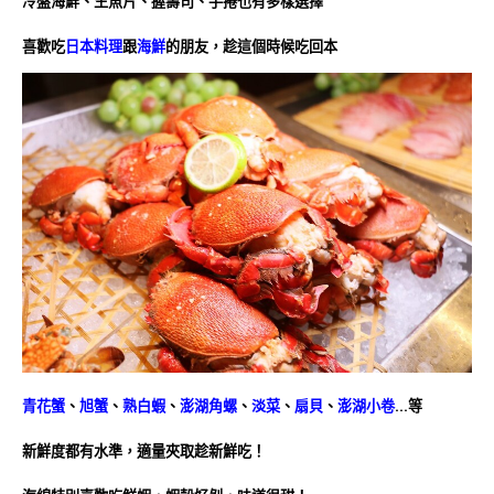
冷盤海鮮、生魚片、握壽司、手捲也有多樣選擇
喜歡吃
日本料理
跟
海鮮
的朋友，趁這個時候吃回本
青花蟹
、
旭蟹
、
熟白蝦
、
澎湖角螺
、
淡菜
、
扇貝
、
澎湖小卷
…等
新鮮度都有水準，適量夾取趁新鮮吃！