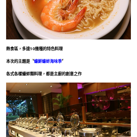
熱食區，多達10幾種的特色料理
本次的主題是〝
蠔鮮蠔蚌海味季
〞
各式各樣蠔蚌類料理，都是主廚的創意之作