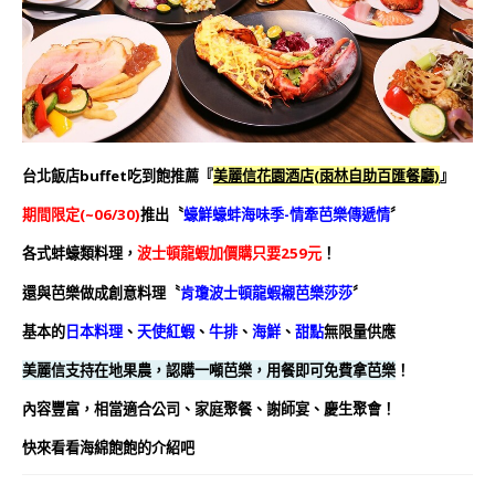
台北飯店buffet吃到飽推薦
『
美麗信花園酒店(雨林自助百匯餐廳)
』
期間限定(~06/30)
推出〝
蠔鮮蠔蚌海味季-情牽芭樂傳遞情
〞
各式蚌蠔類料理，
波士頓龍蝦加價購只要259元
！
還與芭樂做成創意料理
〝
肯瓊波士頓龍蝦襯芭樂莎莎
〞
基本的
日本料理
、
天使紅蝦
、
牛排
、
海鮮
、
甜點
無限量供應
美麗信支持在地果農，認購一噸芭樂，用餐即可免費拿芭樂
！
內容豐富，相當適合公司、家庭聚餐、謝師宴、慶生聚會！
快來看看海綿飽飽的介紹吧