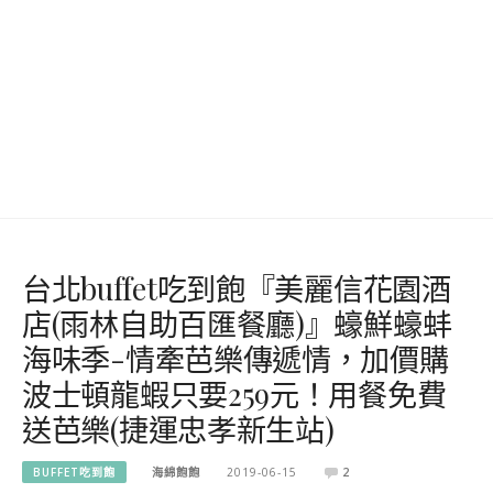
台北buffet吃到飽『美麗信花園酒
店(雨林自助百匯餐廳)』蠔鮮蠔蚌
海味季-情牽芭樂傳遞情，加價購
波士頓龍蝦只要259元！用餐免費
送芭樂(捷運忠孝新生站)
BUFFET吃到飽
海綿飽飽
2019-06-15
2