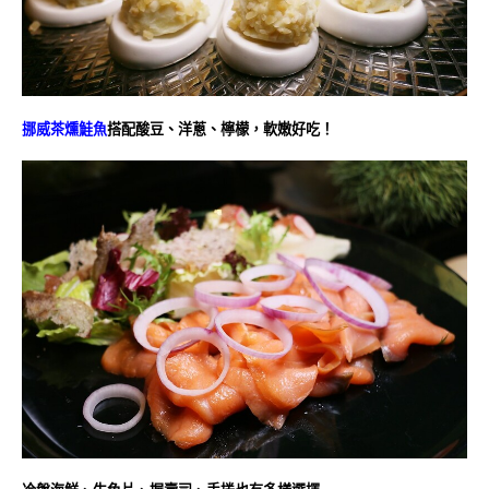
挪威茶燻鮭魚
搭配酸豆、洋蔥、檸檬，軟嫩好吃！