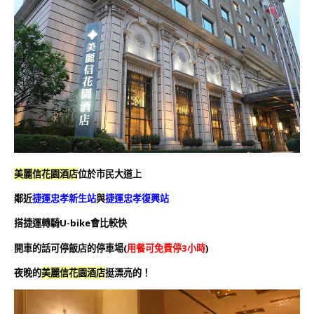
美麗信花園酒店
位於市民大道上
鄰近
捷運忠孝新生站
與
捷運忠孝復興站
搭捷運轉騎U-bike會比較快
開車的話可停飯店的停車場(
用餐可免費停3小時
)
夜晚的
美麗信花園酒店
挺漂亮的！