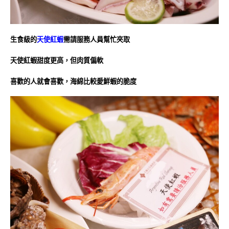
生食級的
天使紅蝦
需請服務人員幫忙夾取
天使紅蝦甜度更高，但肉質偏軟
喜歡的人就會喜歡，海綿比較愛鮮蝦的脆度