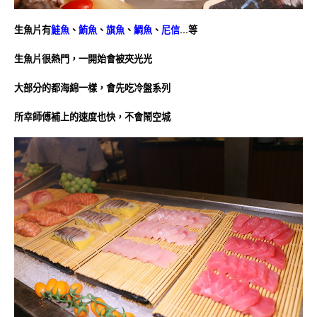
生魚片有
鮭魚
、
鮪魚
、
旗魚
、
鯛魚
、
尼信
…等
生魚片很熱門，一開始會被夾光光
大部分的都海綿一樣，會先吃冷盤系列
所幸師傅補上的速度也快，不會鬧空城