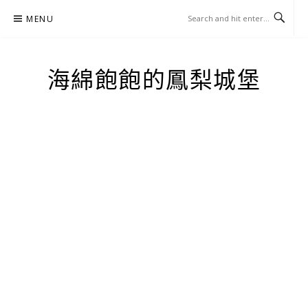
Skip
MENU
to
content
海綿飽飽的鳳梨城堡