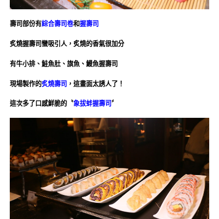
壽司部份有
綜合壽司卷
和
握壽司
炙燒握壽司蠻吸引人，炙燒的香氣很加分
有牛小排、鮭魚肚、旗魚、鰻魚握壽司
現場製作的
炙燒壽司
，這畫面太誘人了！
這次多了口感鮮脆的〝
象拔蚌握壽司
〞