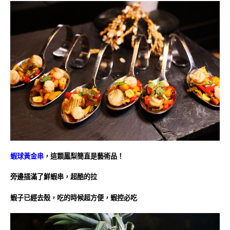
蝦球黃金串
，這顆鳳梨簡直是藝術品！
旁邊插滿了鮮蝦串，超酷的拉
蝦子已經去殼，吃的時候超方便，蝦控必吃