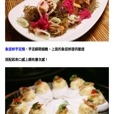
象拔蚌芋泥燒
，芋泥綿密細緻，上面的象拔蚌提供脆度
搭配起來口感上頗有層次感！