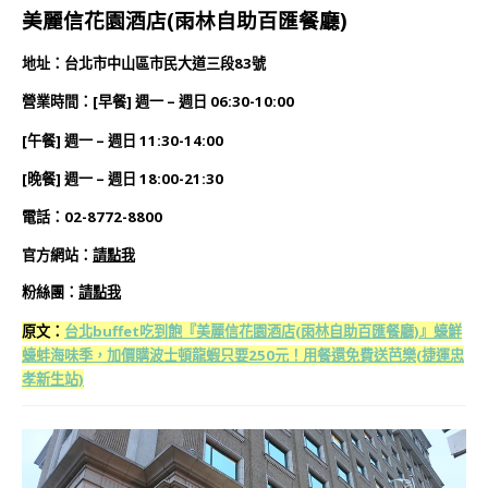
美麗信花園酒店(雨林自助百匯餐廳)
地址：台北市中山區市民大道三段83號
營業時間：[早餐] 週一 – 週日 06:30-10:00
[午餐] 週一 – 週日 11:30-14:00
[晚餐] 週一 – 週日 18:00-21:30
電話：02-8772-8800
官方網站：
請點我
粉絲團：
請點我
原文：
台北buffet吃到飽『美麗信花園酒店(雨林自助百匯餐廳)』蠔鮮
蠔蚌海味季，加價購波士頓龍蝦只要250元！用餐還免費送芭樂(捷運忠
孝新生站)