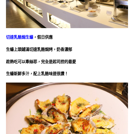
切達乳酪焗生蠔
，假日供應
生蠔上頭鋪滿切達乳酪焗烤，奶香濃郁
趁熱吃可以牽絲耶，完全是起司控的最愛
生蠔新鮮多汁，配上乳酪味道很讚！