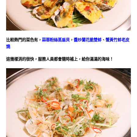
比較熱門的菜色有，
蒜蓉粉絲蒸扇貝
，
醬炒蘭花脆雙蚌
、
蟹黃竹蚌老皮
燒
這幾樣消的很快，服務人員都會隨時補上，給你滿滿的海味！