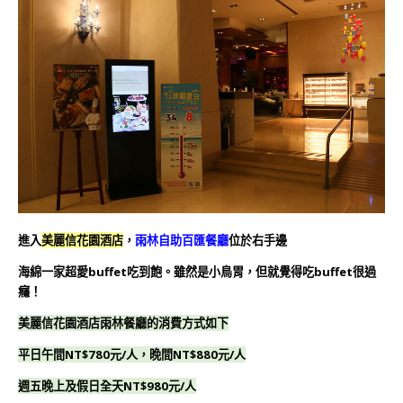
進入
美麗信花園酒店
，
雨林自助百匯餐廳
位於右手邊
海綿一家超愛buffet吃到飽。
雖然是小鳥胃，但就覺得吃buffet很過
癮！
美麗信花園酒店雨林餐廳的消費方式如下
平日午間NT$780元/人，晚間NT$880元/人
週五晚上及假日全天NT$980元/人