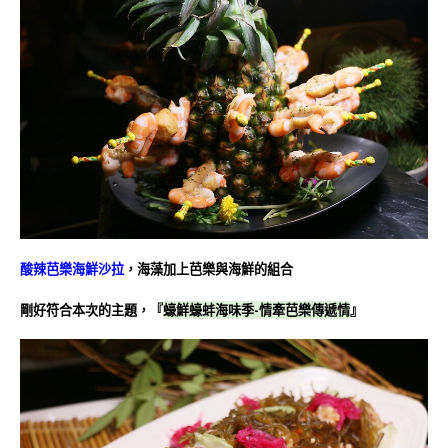
酸辣芭樂海鮮沙拉
，海藻加上芭樂與海鮮的組合
剛好符合本次的主題，『
蠔鮮蠔蚌海味季-情牽芭樂傳遞情
』