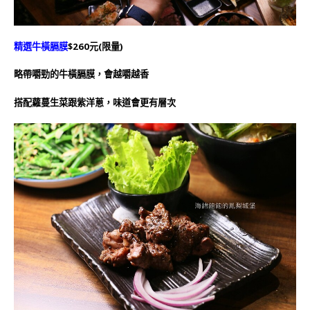
精選牛橫膈膜
$260元(限量)
略帶嚼勁的牛橫膈膜，會越嚼越香
搭配蘿蔓生菜跟紫洋蔥，味道會更有層次