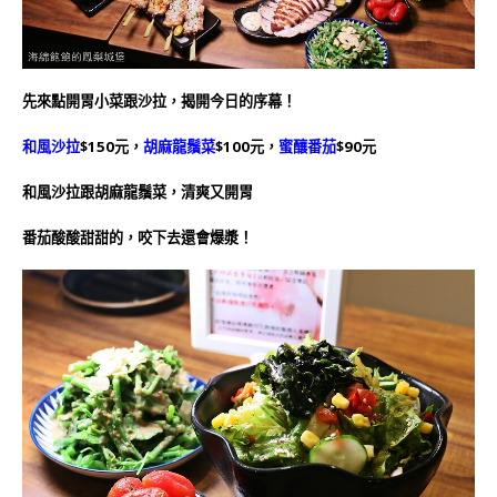
先來點開胃小菜跟沙拉，揭開今日的序幕！
和風沙拉
$150元，
胡麻龍鬚菜
$100元，
蜜釀番茄
$90元
和風沙拉跟胡麻龍鬚菜，清爽又開胃
番茄酸酸甜甜的，咬下去還會爆漿！