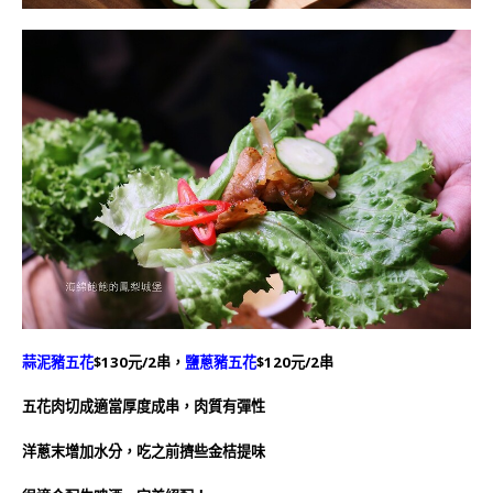
蒜泥豬五花
$130元/2串，
鹽蔥豬五花
$120元/2串
五花肉切成適當厚度成串，肉質有彈性
洋蔥末增加水分，吃之前擠些金桔提味