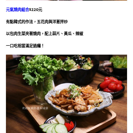
元氣燒肉組合
$220元
有點韓式的作法，五花肉與洋蔥拌炒
以包肉生菜夾著燒肉，配上蒜片、黃瓜、辣椒
一口吃相當滿足過癮！