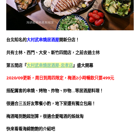
台北知名的
大村武串燒居酒屋
開新分店！
共有士林、西門、大安、新竹四間店，之前去過士林
第五間店『
大村武串燒居酒屋-忠孝店
』盛大開幕
2020/09更新，周日到周四限定，梅酒2小時暢飲只要499元
搭配厲害的串燒、烤物、炸物、炒物…等居酒屋料理！
很適合三五好友聚餐小酌，地下室還有獨立包廂！
梅酒喝到飽超划算，很適合愛喝酒的姊妹淘
快來看看海綿飽飽的介紹吧