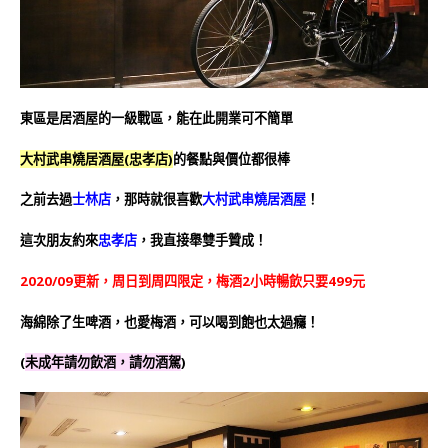
東區是居酒屋的一級戰區，能在此開業可不簡單
大村武串燒居酒屋(忠孝店)
的餐點與價位都很棒
之前去過
士林店
，那時就很喜歡
大村武串燒居酒屋
！
這次朋友約來
忠孝店
，我直接舉雙手贊成！
2020/09更新，周日到周四限定，梅酒2小時暢飲只要499元
海綿除了生啤酒，也愛梅酒，可以喝到飽也太過癮！
(
未成年請勿飲酒，請勿酒駕
)