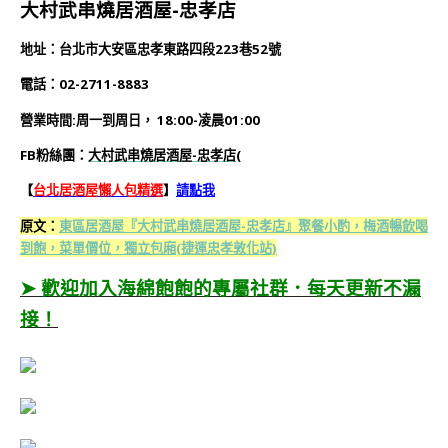
大村武串燒居酒屋-忠孝店
地址：台北市大安區忠孝東路四段223巷52號
電話：02-2711-8883
營業時間:周一到周日，
18:00-凌晨01:00
FB粉絲團：
大村武串燒居酒屋-忠孝店(
【
台北居酒屋懶人包精選
】
請點我
原文：
東區居酒屋『大村武串燒居酒屋-忠孝店』聚餐小酌，梅酒暢飲喝
到飽，菜單價位，獨立包廂(捷運忠孝敦化站)
➤ 歡迎加入海綿飽飽的專屬社群．每天更新不漏
接！