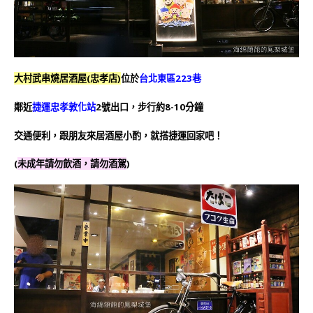
大村武串燒居酒屋(忠孝店)
位於
台北東區223巷
鄰近
捷運忠孝敦化站
2號出口，步行約8-10分鐘
交通便利，跟朋友來居酒屋小酌，就搭捷運回家吧！
(
未成年請勿飲酒，請勿酒駕
)