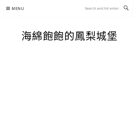
Skip
MENU
to
content
海綿飽飽的鳳梨城堡