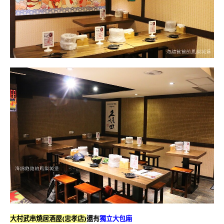
大村武串燒居酒屋(忠孝店)
還有
獨立大包廂