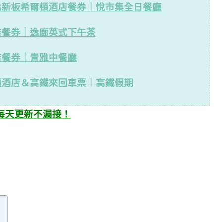
北新板希爾頓酒店餐券｜悅市集全日餐廳
店餐券｜逸廊英式下午茶
店餐券｜青雅中餐廳
頓酒店＆高鐵來回車票｜高鐵假期
每天更新不漏接！