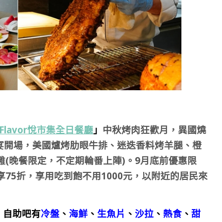
t Flavor悅市集全日餐廳
」
中秋烤肉狂歡月，異國燒
宴開場，美國爐烤肋眼牛排、迷迭香料烤羊腿、橙
雞(晚餐限定，不定期輪番上陣)。9月底前優惠限
享75折，享用吃到飽不用1000元，以附近的居民來
」
自助吧有
冷盤
、
海鮮
、
生魚片
、
沙拉
、
熱食
、
甜