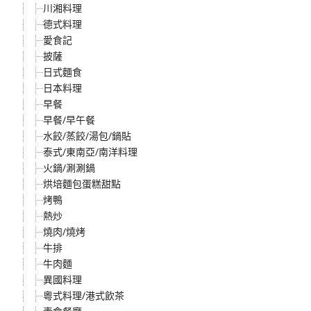
川湘料理
德式料理
愛食記
披薩
日式麵食
日本料理
早餐
早餐/早午餐
水餃/蒸餃/湯包/鍋貼
泰式/東南亞/南洋料理
火鍋/涮涮鍋
烘培麵包蛋糕甜點
烤鴨
熱炒
燒肉/燒烤
牛排
牛肉麵
異國料理
粵式料理/港式飲茶