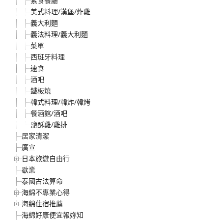
素食餐廳
美式料理/漢堡/炸雞
義大利麵
義法料理/義大利麵
菜單
西班牙料理
速食
酒吧
鐵板燒
韓式料理/韓炸/韓烤
餐酒館/酒吧
鹽酥雞/雞排
居家清潔
廣宣
日本旅遊自由行
歇業
泰國古法算命
海綿不專業心得
海綿住宿推薦
海綿好康便宜報妳知