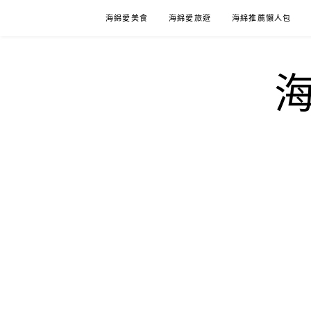
Skip
海綿愛美食
海綿愛旅遊
海綿推薦懶人包
to
content