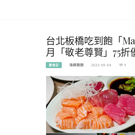
台北板橋吃到飽「Mark
月「敬老尊賢」75
海綿飽飽
2023-09-04
1
愛食記