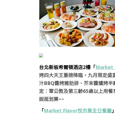
台北新板希爾頓酒店2樓「
Marke
烤四大天王重磅降臨，九月限定盛
汁BBQ醬烤豬肋排、芥末醬爐烤半
定：軍公教及第三齡65歲以上用餐
說挺划算~~
「
Market Flavor悅市集全日餐廳