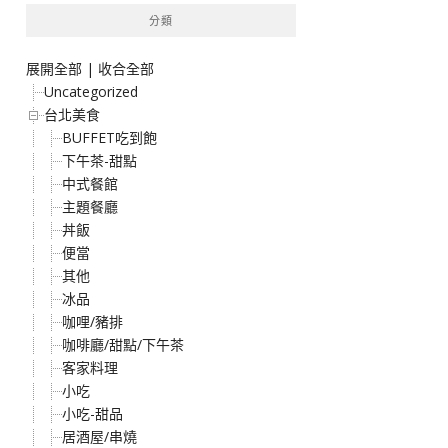
分類
展開全部
|
收合全部
Uncategorized
台北美食
BUFFET吃到飽
下午茶-甜點
中式餐館
主題餐廳
丼飯
便當
其他
冰品
咖哩/豬排
咖啡廳/甜點/下午茶
客家料理
小吃
小吃-甜品
居酒屋/串燒