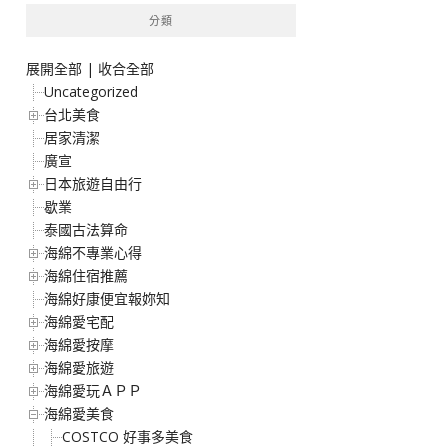
分類
展開全部
|
收合全部
Uncategorized
台北美食
居家清潔
廣宣
日本旅遊自由行
歇業
泰國古法算命
海綿不專業心得
海綿住宿推薦
海綿好康便宜報妳知
海綿愛宅配
海綿愛按摩
海綿愛旅遊
海綿愛玩ＡＰＰ
海綿愛美食
COSTCO 好事多美食