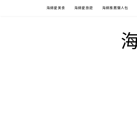
Skip
海綿愛美食
海綿愛旅遊
海綿推薦懶人包
to
content