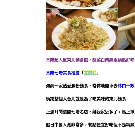
基隆超人氣東北麵食館，酸菜白肉鍋跟鍋貼好吃
基隆七堵美食推薦
「
宣騰莊
」
海綿一家熱愛澱粉麵食，常特地開車去
林口一畝
橫跨整個大台北就是為了吃美味的東北麵食
上週耳聞這間七堵名店，離我家近多了，馬上揪
假日中餐人潮非常多，餐點便宜好吃但不是精緻