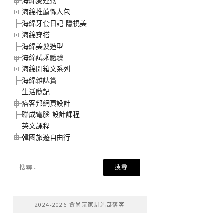
海綿愛運動
海綿推薦懶人包
海綿牙套日記-隱視美
海綿穿搭
海綿美髮造型
海綿試乘體驗
海綿開箱文系列
海綿雜誌賞
生活隨記
痞客邦網頁設計
聯成電腦-設計課程
英文課程
韓國旅遊自由行
搜
尋
關
鍵
2024-2026 食尚玩家駐站部落客
字: