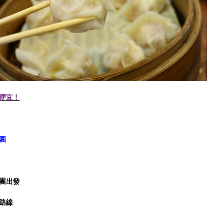
便宜！
園
團出發
路線