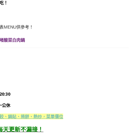
吃！
表MENU供參考！
堵酸菜白肉鍋
0:30
週一公休
餃、鍋貼、捲餅、熱炒，菜單價位
每天更新不漏接！