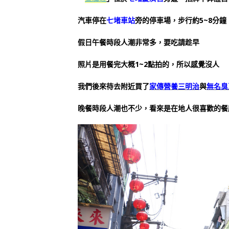
汽車停在
七堵車站
旁的停車場，步行約5~8分鐘
假日午餐時段人潮非常多，要吃請趁早
照片是用餐完大概1~2點拍的，所以感覺沒人
我們後來待去附近買了
家傳營養三明治
與
無名臭
晚餐時段人潮也不少，看來是在地人很喜歡的餐