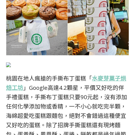
桃園在地人瘋搶
的
手撕布丁蛋糕「
水麥芽菓子烘
焙工坊
」Google高達4.2顆星，平價又好吃的伴
手禮蛋糕，手撕布丁蛋糕只要90元起，沒有添加
任何化學添加物或香精，一不小心就吃完半顆，
海綿超愛吃蛋糕跟麵包，絕對不會錯過這種便宜
又好吃的蛋糕。除了招牌手撕蛋糕還有現烤麵
包、蛋黃酥、鳳凰酥、蛋捲、餅乾都是過年過節