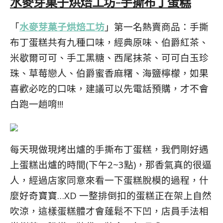
水麥芽菓子烘焙工坊-手撕布丁蛋糕
「
水麥芽菓子烘焙工坊
」第一名熱賣商品：手撕
布丁蛋糕共有九種口味，經典原味、伯爵紅茶、
米歇爾可可、手工黑糖、西尾抹茶、可可白玉珍
珠、草莓戀人、伯爵蜜香麻糬、海鹽檸檬，
如果
喜歡必吃的口味，建議可以先電話預購，才不會
白跑一趟唷!!!
每天現做現烤出爐的手撕布丁蛋糕，我們剛好遇
上蛋糕出爐的時間(下午2~3點)，那香氣真的很逼
人，經過店家同意來看一下蛋糕脫模的過程，什
麼好奇寶寶…XD 一
整排倒扣的蛋糕正在架上自然
吹涼，這樣蛋糕體才會蓬鬆不下凹，店員手法相