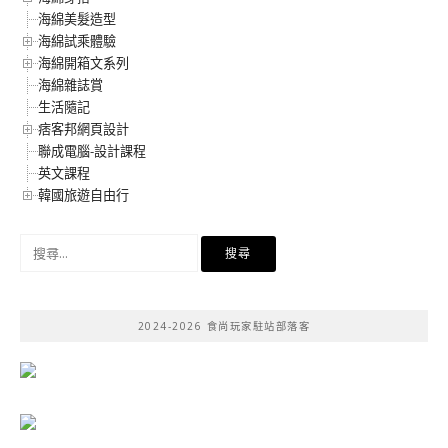
海綿美髮造型
海綿試乘體驗
海綿開箱文系列
海綿雜誌賞
生活隨記
痞客邦網頁設計
聯成電腦-設計課程
英文課程
韓國旅遊自由行
搜
尋
關
鍵
2024-2026 食尚玩家駐站部落客
字: