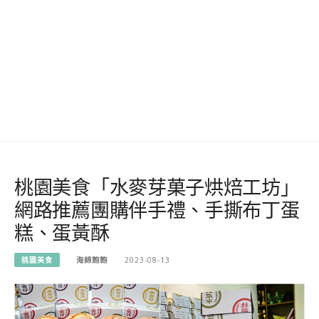
桃園美食「水麥芽菓子烘焙工坊」
網路推薦團購伴手禮、手撕布丁蛋
糕、蛋黃酥
桃園美食
海綿飽飽
2023-08-13