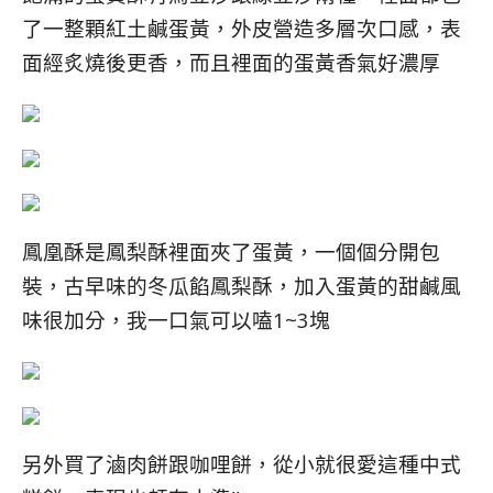
了一整顆
紅土鹹蛋黃，外皮營造多層次口感，表
面經炙燒後更香，而且裡面的蛋黃
香氣
好
濃厚
鳳凰酥是鳳梨酥裡面夾了蛋黃，一個個分開包
裝，古早味的冬瓜餡鳳梨酥，加入蛋黃的甜鹹風
味很加分，我一口氣可以嗑1~3塊
另外買了滷肉餅跟咖哩餅，從小就很愛這種中式