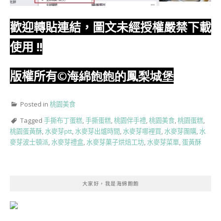
歡迎轉貼連結，圖文未經授權嚴禁下載
使用
!!
版權所有
©海綿飽飽的鳳梨城堡
Posted in
桃園美食
Tagged
手撕布丁蛋糕
,
手撕蛋糕
,
桃園伴手禮
,
桃園美食
,
桃園蛋糕
,
桃園蛋黃酥
,
水麥芽ptt
,
水麥芽出爐時間
,
水麥芽哪裡買
,
水麥芽團購
,
水
麥芽波士頓派
,
水麥芽禮盒
,
水麥芽菓子烘焙工坊
,
水麥芽菜單
,
蛋黃酥
大家好，我是海綿飽飽