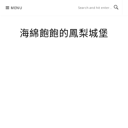
Skip
MENU
to
content
海綿飽飽的鳳梨城堡