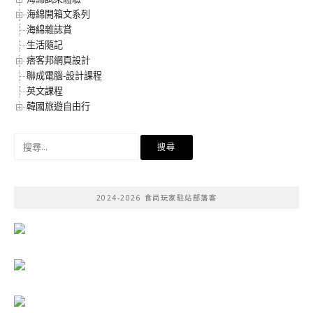
海綿開箱文系列
海綿雜誌賞
生活隨記
痞客邦網頁設計
聯成電腦-設計課程
英文課程
韓國旅遊自由行
搜
尋
關
鍵
2024-2026 食尚玩家駐站部落客
字: