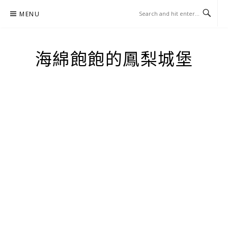
Skip
MENU
to
content
海綿飽飽的鳳梨城堡