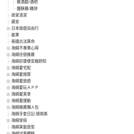
餐酒館/酒吧
鹽酥雞/雞排
居家清潔
廣宣
日本旅遊自由行
歇業
泰國古法算命
海綿不專業心得
海綿住宿推薦
海綿好康便宜報妳知
海綿愛宅配
海綿愛按摩
海綿愛旅遊
海綿愛玩ＡＰＰ
海綿愛美食
海綿愛運動
海綿推薦懶人包
海綿牙套日記-隱視美
海綿穿搭
海綿美髮造型
海綿試乘體驗