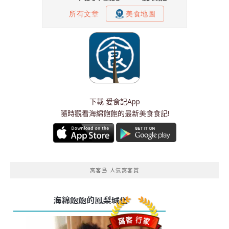
下載
愛食記App
隨時觀看海綿飽飽的最新美食食記!
窩客島 人氣窩客賞