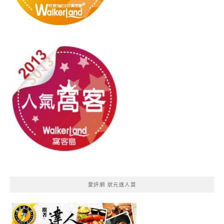
愛評網 狀元達人賞