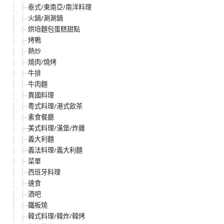
泰式/東南亞/南洋料理
火鍋/涮涮鍋
烘培麵包蛋糕甜點
烤鴨
熱炒
燒肉/燒烤
牛排
牛肉麵
異國料理
粵式料理/港式飲茶
素食餐廳
美式料理/漢堡/炸雞
義大利麵
義法料理/義大利麵
菜單
西班牙料理
速食
酒吧
鐵板燒
韓式料理/韓炸/韓烤