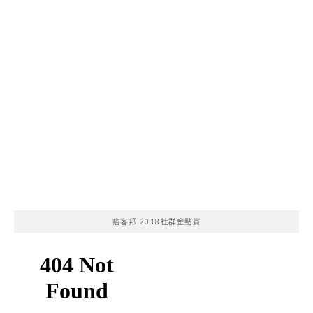
痞客邦 2018社群金點賞