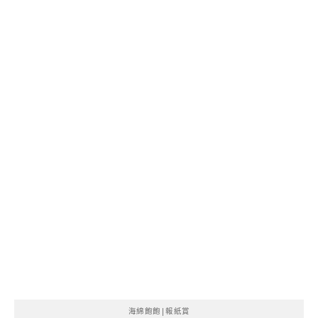
海綿飽飽|報紙賞