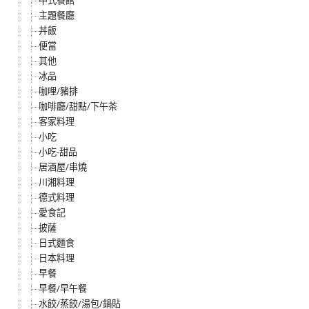
中式餐館
主題餐廳
丼飯
便當
其他
冰品
咖哩/豬排
咖啡廳/甜點/下午茶
客家料理
小吃
小吃-甜品
居酒屋/串燒
川湘料理
德式料理
愛食記
披薩
日式麵食
日本料理
早餐
早餐/早午餐
水餃/蒸餃/湯包/鍋貼