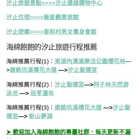
汐止旅遊景點>>>>汐止遠雄購物中心
汐止住宿>>>>薇星觀景旅館
汐止按摩>>>>泰和村男女養身會館
海綿飽飽的汐止旅遊行程推薦
海綿推薦行程(1)：
東湖內溝溪樂活公園櫻花林
—
>
康誥坑溪櫻花大道
—>
汐止聖德宮
海綿推薦行程(2)：
汐止聖德宮
—>
柯子林天然游
泳池
—>
茄苳瀑布
海綿推薦行程(3)：
康誥坑溪櫻花大道
—>
汐止聖
德宮
—>
新山夢湖
➤ 歡迎加入海綿飽飽的專屬社群．每天更新不漏