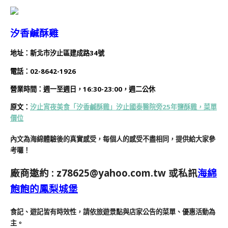
汐香鹹酥雞
地址：新北市汐止區建成路34號
電話：
02-8642-1926
營業時間：
週一至週日，16:30-23:00，
週二公休
原文：
汐止宵夜美食「汐香鹹酥雞」汐止國泰醫院旁25年鹽酥雞，菜單
價位
內文為海綿體驗後的真實感受，每個人的感受不盡相同，提供給大家參
考囉！
廠商邀約 :
z78625@yahoo.com.tw
或私訊
海綿
飽飽的鳳梨城堡
食記、遊記皆有時效性，請依旅遊景點與店家公告的菜單、優惠活動為
主。