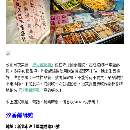
汐止宵夜美食「
汐香鹹酥雞
」位在汐止國泰醫院、建成路的25年鹽酥
雞，多達40種品項，炸物起鍋後使用脫油機處理不卡油，晚上生意很
好。注意事項：一次性點餐、號碼牌取餐、不能等待不要買、單點雞排
不用排隊、不加蔥蒜。海綿吃一次就被圈粉，後來宵夜想吃炸物都會特
地跑來「
汐香鹹酥雞
」真的好吃！
附上店家地址、電話、營業時間、價目表MENU供參考！
汐香鹹酥雞
地址：新北市汐止區建成路34號