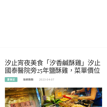
汐止宵夜美食「汐香鹹酥雞」汐止
國泰醫院旁25年鹽酥雞，菜單價位
愛食記
海綿飽飽
2023-04-07