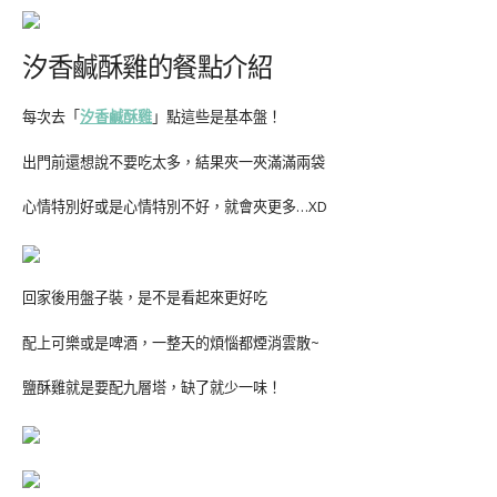
汐香鹹酥雞的餐點介紹
每次去「
汐香鹹酥雞
」點這些是基本盤！
出門前還想說不要吃太多，結果夾一夾滿滿兩袋
心情特別好或是心情特別不好，就會夾更多…XD
回家後用盤子裝，是不是看起來更好吃
配上可樂或是啤酒，一整天的煩惱都煙消雲散~
鹽酥雞就是要配九層塔，缺了就少一味！