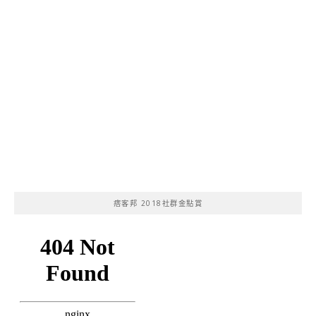
痞客邦 2018社群金點賞