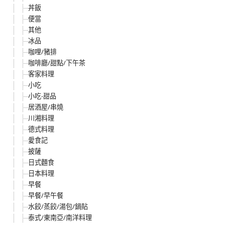
丼飯
便當
其他
冰品
咖哩/豬排
咖啡廳/甜點/下午茶
客家料理
小吃
小吃-甜品
居酒屋/串燒
川湘料理
德式料理
愛食記
披薩
日式麵食
日本料理
早餐
早餐/早午餐
水餃/蒸餃/湯包/鍋貼
泰式/東南亞/南洋料理