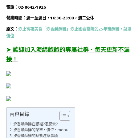
電話：
02-8642-1926
營業時間：
週一至週日，16:30-23:00，
週二公休
原文：
汐止宵夜美食「汐香鹹酥雞」汐止國泰醫院旁25年鹽酥雞，菜單
價位
➤ 歡迎加入海綿飽飽的專屬社群．每天更新不漏
接！
內容目錄
汐香鹹酥雞在哪裡?怎麼去?
汐香鹹酥雞的菜單、價位、menu
汐香鹹酥雞的點餐注意事項