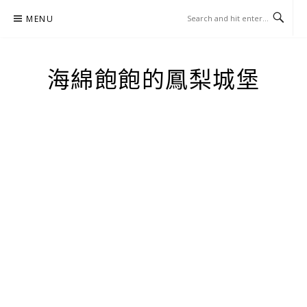
Skip
MENU
to
content
海綿飽飽的鳳梨城堡