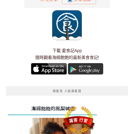
下載
愛食記App
隨時觀看海綿飽飽的最新美食食記!
窩客島 人氣窩客賞