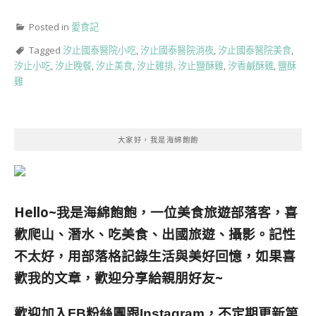
Posted in
愛食記
Tagged
汐止國泰醫院小吃
,
汐止國泰醫院消夜
,
汐止國泰醫院美食
,
汐止小吃
,
汐止晚餐
,
汐止美食
,
汐止雞排
,
汐止鹽酥雞
,
汐香鹹酥雞
,
鹽酥
雞
大家好，我是海綿飽飽
Hello~我是海綿飽飽，一位美食旅遊部落客，
喜
歡爬山、潛水、吃美食、出國旅遊、攝影。
記性
不太好，用部落格記錄生活與美好回憶，
如果喜
歡我的文章，歡迎分享給親朋好友
~
歡迎加入
跟
，不定期更新第
FB粉絲團
Instagram