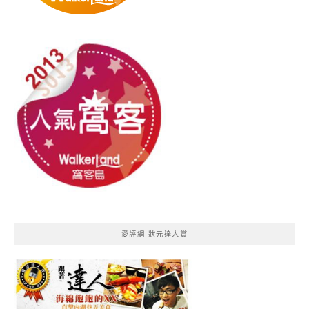
愛評網 狀元達人賞