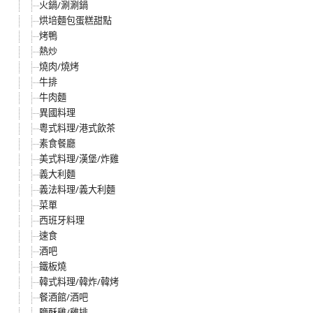
火鍋/涮涮鍋
烘培麵包蛋糕甜點
烤鴨
熱炒
燒肉/燒烤
牛排
牛肉麵
異國料理
粵式料理/港式飲茶
素食餐廳
美式料理/漢堡/炸雞
義大利麵
義法料理/義大利麵
菜單
西班牙料理
速食
酒吧
鐵板燒
韓式料理/韓炸/韓烤
餐酒館/酒吧
鹽酥雞/雞排