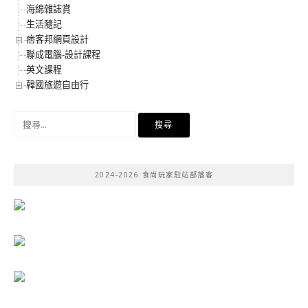
海綿雜誌賞
生活隨記
痞客邦網頁設計
聯成電腦-設計課程
英文課程
韓國旅遊自由行
搜
尋
關
鍵
2024-2026 食尚玩家駐站部落客
字: