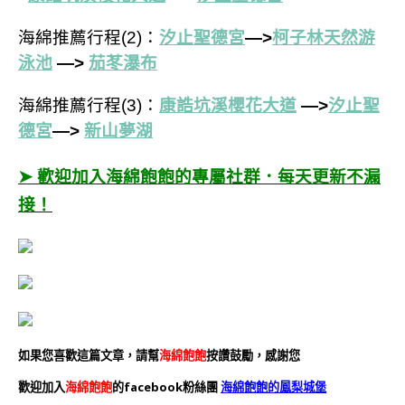
海綿推薦行程(2)：
汐止聖德宮
—>
柯子林天然游
泳池
—>
茄苳瀑布
海綿推薦行程(3)：
康誥坑溪櫻花大道
—>
汐止聖
德宮
—>
新山夢湖
➤ 歡迎加入海綿飽飽的專屬社群．每天更新不漏
接！
如果您喜歡這篇文章，請幫
海綿飽飽
按讚鼓勵，感謝您
歡迎加入
海綿飽飽
的facebook粉絲團
海綿飽飽的鳳梨城堡