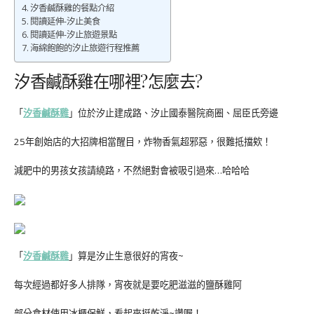
汐香鹹酥雞的餐點介紹
閱讀延伸-汐止美食
閱讀延伸-汐止旅遊景點
海綿飽飽的汐止旅遊行程推薦
汐香鹹酥雞在哪裡?怎麼去?
「
汐香鹹酥雞
」位於汐止建成路、汐止國泰醫院商圈、屈臣氏旁邊
25年創始店的大招牌相當醒目，炸物香氣超邪惡，很難抵擋欸！
減肥中的男孩女孩請繞路，不然絕對會被吸引過來…哈哈哈
「
汐香鹹酥雞
」算是汐止生意很好的宵夜~
每次經過都好多人排隊，宵夜就是要吃肥滋滋的鹽酥雞阿
部分食材使用冰櫃保鮮，看起來挺乾淨~讚喔！