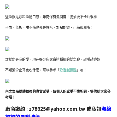
鹽酥雞是顆粒酥脆口感，雞肉保有濕潤度！脫油後不卡油很棒
米血、魚板、甜不辣也都是好吃，加點胡椒、小辣很涮嘴！
炸魷魚是我的愛，現在好少店家賣這種細的魷魚腳，越嚼越香欸
不知道汐止宵夜吃什麼，可以參考「
汐香鹹酥雞
」唷！
內文為海綿體驗後的真實感受，每個人的感受不盡相同，提供給大家參
考囉！
廠商邀約 :
z78625@yahoo.com.tw
或私訊
海綿
飽飽的鳳梨城堡