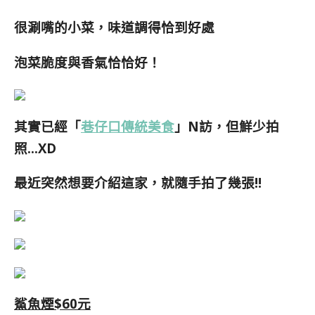
很涮嘴的小菜，味道調得恰到好處
泡菜脆度與香氣恰恰好！
其實已經「
巷仔口傳統美食
」N訪，但鮮少拍
照…XD
最近突然想要介紹這家，就隨手拍了幾張!!
鯊魚煙$60元