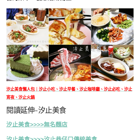
汐止美食懶人包｜汐止小吃、汐止早餐、汐止咖啡廳、汐止必吃、汐止
宵夜、汐止火鍋
閱讀延伸-汐止美食
汐止美食>>>>無名麵店
汐止美食>>>>汐止巷仔口傳統美食