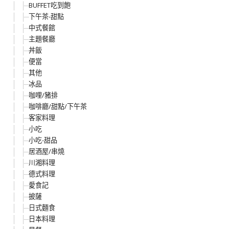
BUFFET吃到飽
下午茶-甜點
中式餐館
主題餐廳
丼飯
便當
其他
冰品
咖哩/豬排
咖啡廳/甜點/下午茶
客家料理
小吃
小吃-甜品
居酒屋/串燒
川湘料理
德式料理
愛食記
披薩
日式麵食
日本料理