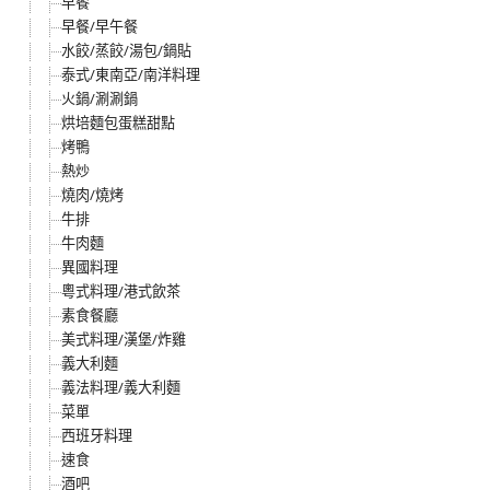
早餐
早餐/早午餐
水餃/蒸餃/湯包/鍋貼
泰式/東南亞/南洋料理
火鍋/涮涮鍋
烘培麵包蛋糕甜點
烤鴨
熱炒
燒肉/燒烤
牛排
牛肉麵
異國料理
粵式料理/港式飲茶
素食餐廳
美式料理/漢堡/炸雞
義大利麵
義法料理/義大利麵
菜單
西班牙料理
速食
酒吧