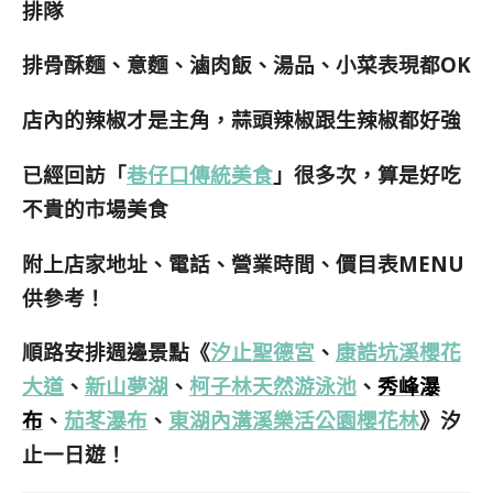
排隊
排骨酥麵、意麵、滷肉飯、湯品、小菜表現都OK
店內的辣椒才是主角，蒜頭辣椒跟生辣椒都好強
已經回訪「
巷仔口傳統美食
」很多次，算是好吃
不貴的市場美食
附上店家地址、電話、營業時間、價目表MENU
供參考！
順路安排週邊景點《
汐止聖德宮
、
康誥坑溪櫻花
大道
、
新山夢湖
、
柯子林天然游泳池
、
秀峰瀑
布
、
茄苳瀑布
、
東湖內溝溪樂活公園櫻花林
》汐
止一日遊！