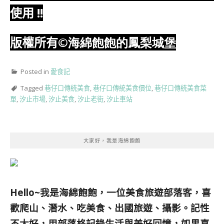
使用
!!
版權所有
©海綿飽飽的鳳梨城堡
Posted in
愛食記
Tagged
巷仔口傳統美食
,
巷仔口傳統美食價位
,
巷仔口傳統美食菜
單
,
汐止市場
,
汐止美食
,
汐止老街
,
汐止車站
大家好，我是海綿飽飽
Hello~我是海綿飽飽，一位美食旅遊部落客，
喜
歡爬山、潛水、吃美食、出國旅遊、攝影。
記性
不太好，用部落格記錄生活與美好回憶，
如果喜