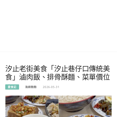
汐止老街美食「汐止巷仔口傳統美
食」滷肉飯、排骨酥麵、菜單價位
愛食記
海綿飽飽
2026-05-31