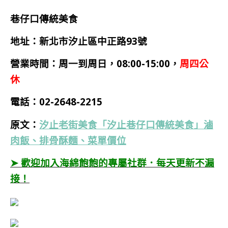
巷仔口傳統美食
地址：新北市汐止區中正路93號
營業時間
：
周一到周日，08:00-15:00，
周四公
休
電話：02-2648-2215
原文：
汐止老街美食「汐止巷仔口傳統美食」滷
肉飯、排骨酥麵、菜單價位
➤ 歡迎加入海綿飽飽的專屬社群．每天更新不漏
接！