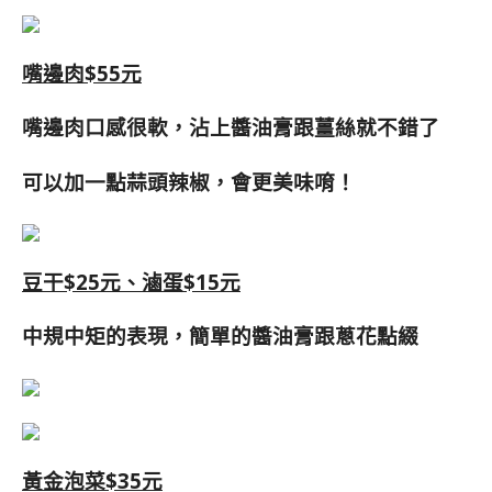
嘴邊肉$55元
嘴邊肉口感很軟，沾上醬油膏跟薑絲就不錯了
可以加一點蒜頭辣椒，會更美味唷！
豆干$25元、滷蛋$15元
中規中矩的表現，簡單的醬油膏跟蔥花點綴
黃金泡菜$35元