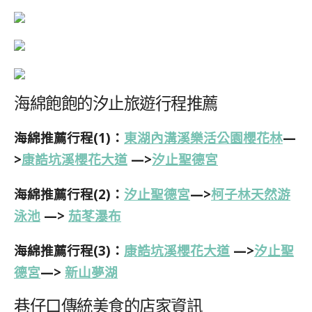
海綿飽飽的汐止旅遊行程推薦
海綿推薦行程(1)：
東湖內溝溪樂活公園櫻花林
—
>
康誥坑溪櫻花大道
—>
汐止聖德宮
海綿推薦行程(2)：
汐止聖德宮
—>
柯子林天然游
泳池
—>
茄苳瀑布
海綿推薦行程(3)：
康誥坑溪櫻花大道
—>
汐止聖
德宮
—>
新山夢湖
巷仔口傳統美食的店家資訊