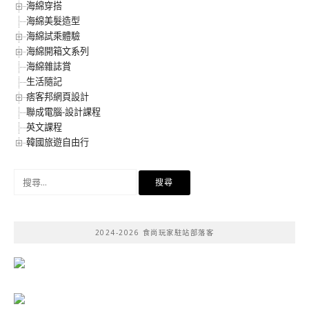
海綿穿搭
海綿美髮造型
海綿試乘體驗
海綿開箱文系列
海綿雜誌賞
生活隨記
痞客邦網頁設計
聯成電腦-設計課程
英文課程
韓國旅遊自由行
搜
尋
關
鍵
2024-2026 食尚玩家駐站部落客
字: