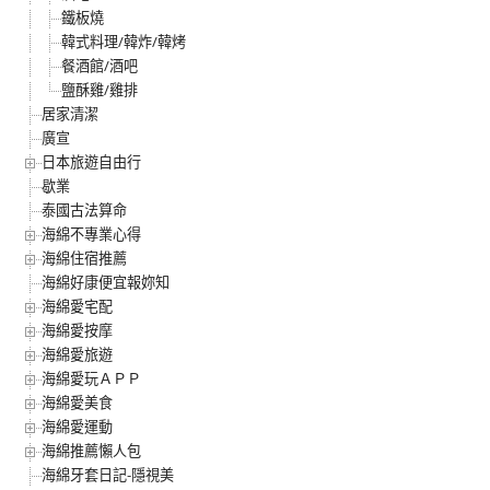
鐵板燒
韓式料理/韓炸/韓烤
餐酒館/酒吧
鹽酥雞/雞排
居家清潔
廣宣
日本旅遊自由行
歇業
泰國古法算命
海綿不專業心得
海綿住宿推薦
海綿好康便宜報妳知
海綿愛宅配
海綿愛按摩
海綿愛旅遊
海綿愛玩ＡＰＰ
海綿愛美食
海綿愛運動
海綿推薦懶人包
海綿牙套日記-隱視美