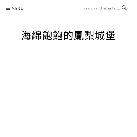
Skip
MENU
to
content
海綿飽飽的鳳梨城堡