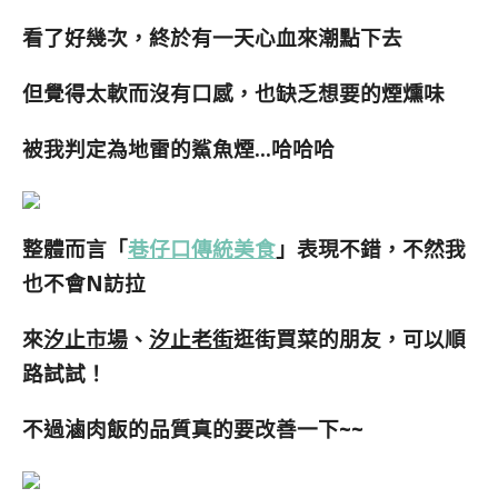
看了好幾次，終於有一天心血來潮點下去
但覺得太軟而沒有口感，也缺乏想要的煙燻味
被我判定為地雷的鯊魚煙…哈哈哈
整體而言「
巷仔口傳統美食
」表現不錯，不然我
也不會N訪拉
來
汐止市場
、
汐止老街
逛街買菜的朋友，可以順
路試試！
不過滷肉飯的品質真的要改善一下~~