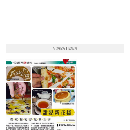
海綿飽飽|報紙賞