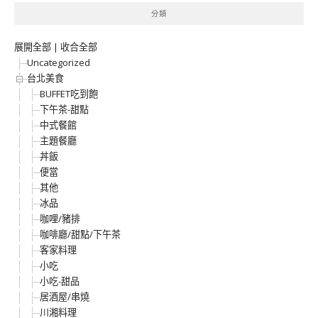
分類
展開全部
|
收合全部
Uncategorized
台北美食
BUFFET吃到飽
下午茶-甜點
中式餐館
主題餐廳
丼飯
便當
其他
冰品
咖哩/豬排
咖啡廳/甜點/下午茶
客家料理
小吃
小吃-甜品
居酒屋/串燒
川湘料理