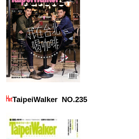
TaipeiWalker
NO.235