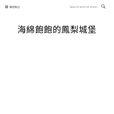
Skip
MENU
to
content
海綿飽飽的鳳梨城堡