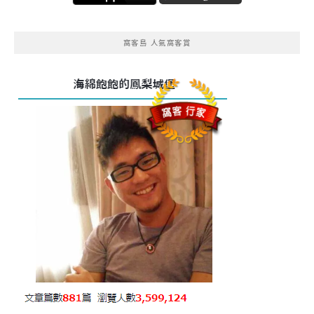
窩客島 人氣窩客賞