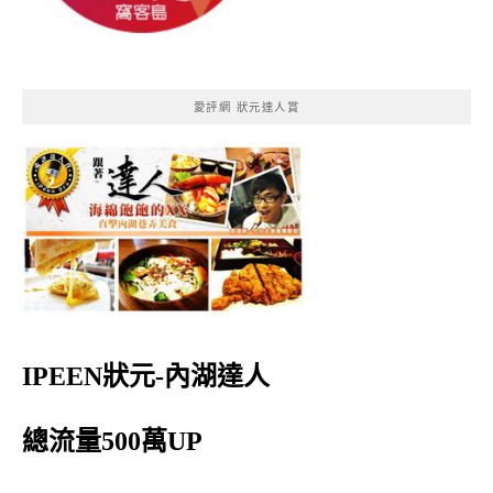
愛評網 狀元達人賞
IPEEN狀元-內湖達人
總流量500萬UP