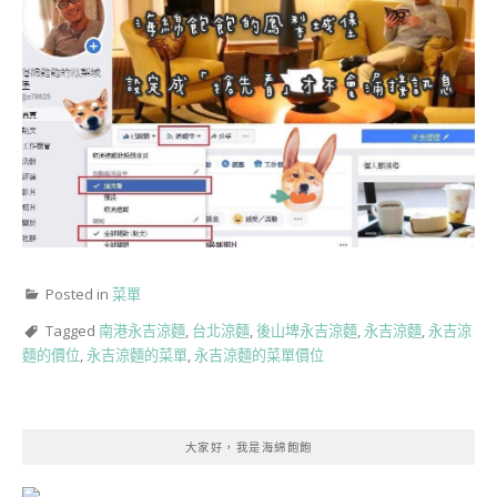
Posted in
菜單
Tagged
南港永吉涼麵
,
台北涼麵
,
後山埤永吉涼麵
,
永吉涼麵
,
永吉涼
麵的價位
,
永吉涼麵的菜單
,
永吉涼麵的菜單價位
大家好，我是海綿飽飽