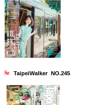
TaipeiWalker NO.245