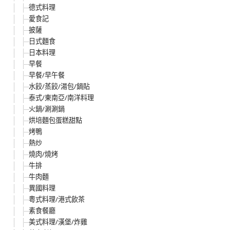
德式料理
愛食記
披薩
日式麵食
日本料理
早餐
早餐/早午餐
水餃/蒸餃/湯包/鍋貼
泰式/東南亞/南洋料理
火鍋/涮涮鍋
烘培麵包蛋糕甜點
烤鴨
熱炒
燒肉/燒烤
牛排
牛肉麵
異國料理
粵式料理/港式飲茶
素食餐廳
美式料理/漢堡/炸雞