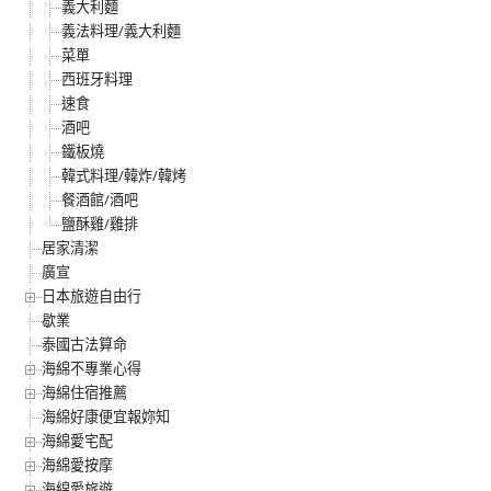
義大利麵
義法料理/義大利麵
菜單
西班牙料理
速食
酒吧
鐵板燒
韓式料理/韓炸/韓烤
餐酒館/酒吧
鹽酥雞/雞排
居家清潔
廣宣
日本旅遊自由行
歇業
泰國古法算命
海綿不專業心得
海綿住宿推薦
海綿好康便宜報妳知
海綿愛宅配
海綿愛按摩
海綿愛旅遊