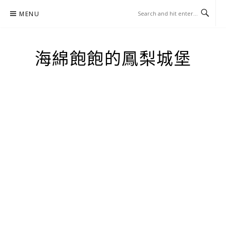
Skip
MENU
to
content
海綿飽飽的鳳梨城堡