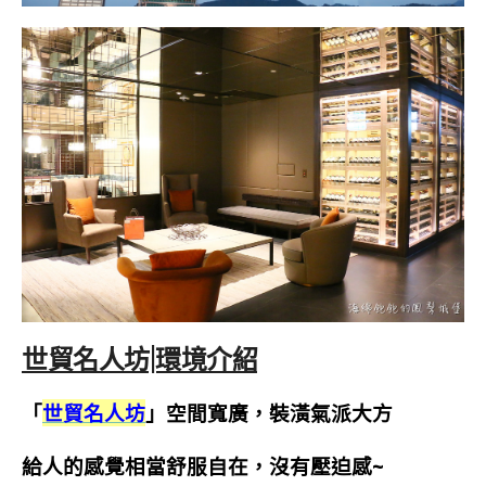
世貿名人坊|環境介紹
「
世貿名人坊
」空間寬廣，裝潢氣派大方
給人的感覺相當舒服自在，沒有壓迫感~