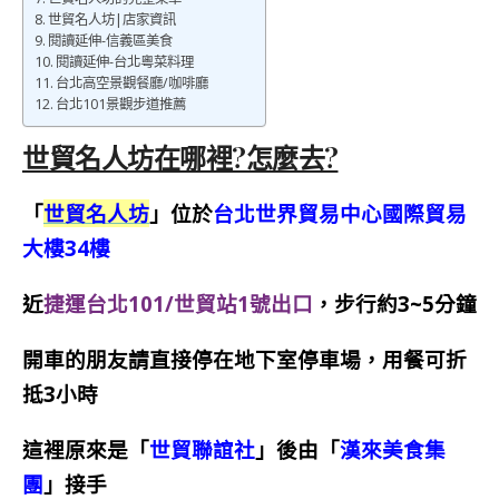
世貿名人坊|店家資訊
閱讀延伸-信義區美食
閱讀延伸-台北粵菜料理
台北高空景觀餐廳/咖啡廳
台北101景觀步道推薦
世貿名人坊在哪裡?怎麼去?
「
世貿名人坊
」位於
台北世界貿易中心國際貿易
大樓34樓
近
捷運台北101/世貿站1號出口
，步行約3~5分鐘
開車的朋友請直接停在地下室停車場，用餐可折
抵3小時
這裡原來是「
世貿聯誼社
」後由「
漢來美食集
團
」接手