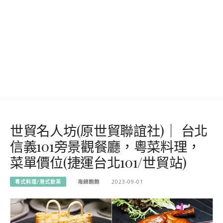
世貿名人坊(原世貿聯誼社)｜ 台北
信義101旁景觀餐廳，粵菜料理，
菜單價位(捷運台北101/世貿站)
粵式料理/港式飲茶
海綿飽飽
2023-09-01