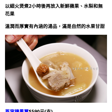
以細火煲煮2小時後再放入新鮮蘋果、水梨和無
花果
溫潤而厚實有內涵的湯品，滿是自然的水果甘甜
燕窩鑲鳳翼
$590元(支)