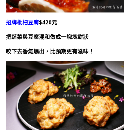
招牌枇杷豆腐
$420元
把蔬菜與豆腐混和做成一塊塊餅狀
咬下去香氣爆出，比預期更有滋味！