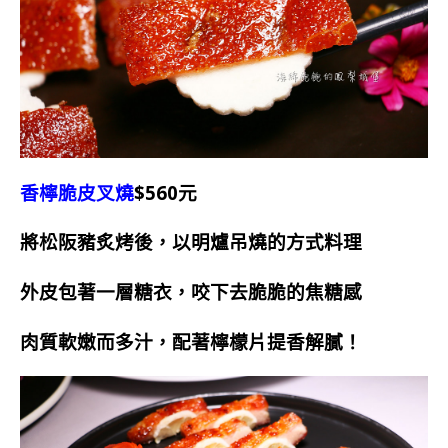
香檸脆皮叉燒
$560元
將松阪豬炙烤後，以明爐吊燒的方式料理
外皮包著一層糖衣，咬下去脆脆的焦糖感
肉質軟嫩而多汁，配著檸檬片提香解膩！