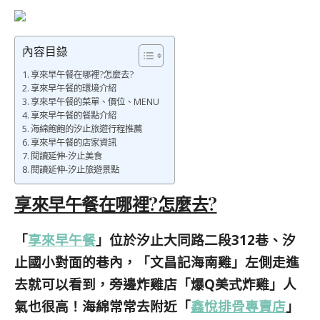
內容目錄
享來早午餐在哪裡?怎麼去?
享來早午餐的環境介紹
享來早午餐的菜單、價位、MENU
享來早午餐的餐點介紹
海綿飽飽的汐止旅遊行程推薦
享來早午餐的店家資訊
閱讀延伸-汐止美食
閱讀延伸-汐止旅遊景點
享來早午餐在哪裡?怎麼去?
「
享來早午餐
」位於汐止大同路二段312巷、汐
止國小對面的巷內，「文昌記海南雞」左側走進
去就可以看到，旁邊炸雞店「爆Q美式炸雞」人
氣也很高！
海綿常常去附近「
」
鑫悅排骨專賣店