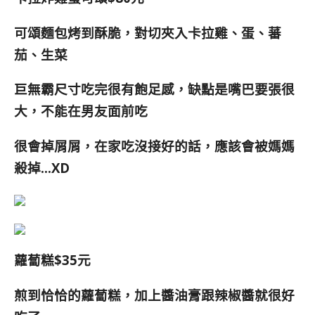
可頌麵包烤到酥脆，對切夾入卡拉雞、蛋、蕃
茄、生菜
巨無霸尺寸吃完很有飽足感，缺點是嘴巴要張很
大，不能在男友面前吃
很會掉屑屑，在家吃沒接好的話，應該會被媽媽
殺掉…XD
蘿蔔糕$35元
煎到恰恰的蘿蔔糕，加上醬油膏跟辣椒醬就很好