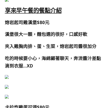
享來早午餐的餐點介紹
熔岩起司雞漢堡$80元
漢堡很大一顆，麵包選的很好，口感好軟
夾入雞胸肉排、蛋、生菜，熔岩起司醬很加分
吃的時候要小心，海綿顧著聊天，
奔流醬汁差點
滴到衣服…XD
卡拉炸雞蛋可頌$80元