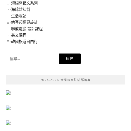
海綿開箱文系列
海綿雜誌賞
生活隨記
痞客邦網頁設計
聯成電腦-設計課程
英文課程
韓國旅遊自由行
搜
尋
關
鍵
2024-2026 食尚玩家駐站部落客
字: