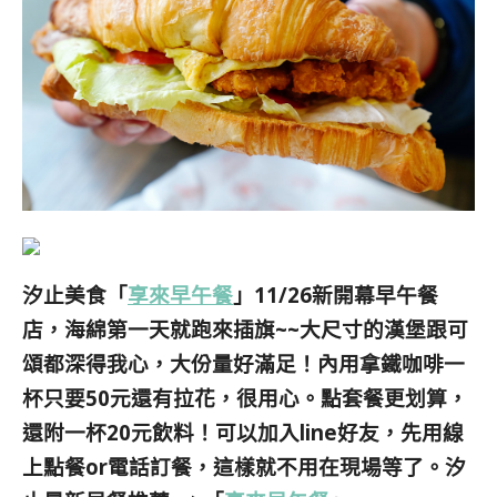
汐止美食「
享來早午餐
」11/26
新開幕早午餐
店，
海綿
第一天
就跑來插旗~~
大尺寸的漢堡跟可
頌都深得我心，大份量好滿足！內用拿鐵咖啡一
杯只要50元還有拉花，很用心。點套餐更划算，
還附一杯20元飲料！可以加入line好友，先用線
上點餐or電話訂餐，這樣就不用在現場等了。汐