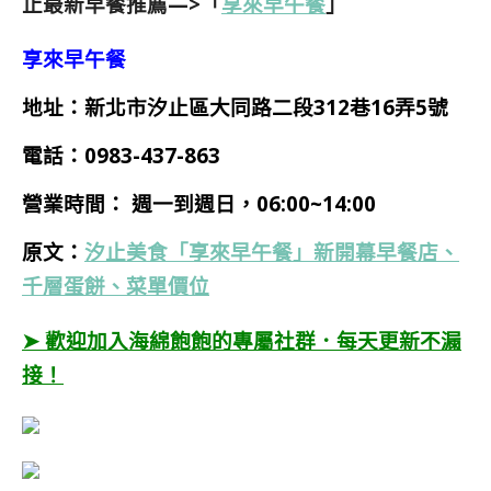
止最新早餐推薦—>「
享來早午餐
」
享來早午餐
地址：新北市汐止區大同路二段312巷16弄5號
電話：0983-437-863
營業時間： 週一到週日，06:00~14:00
原文：
汐止美食「享來早午餐」新開幕早餐店、
千層蛋餅、菜單價位
➤ 歡迎加入海綿飽飽的專屬社群．每天更新不漏
接！