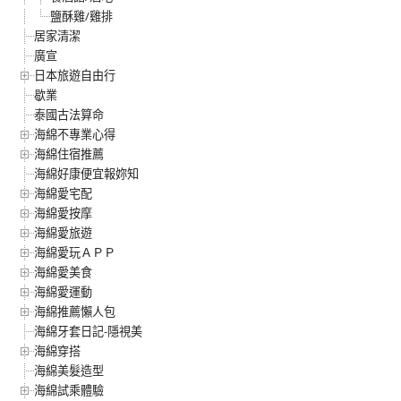
鹽酥雞/雞排
居家清潔
廣宣
日本旅遊自由行
歇業
泰國古法算命
海綿不專業心得
海綿住宿推薦
海綿好康便宜報妳知
海綿愛宅配
海綿愛按摩
海綿愛旅遊
海綿愛玩ＡＰＰ
海綿愛美食
海綿愛運動
海綿推薦懶人包
海綿牙套日記-隱視美
海綿穿搭
海綿美髮造型
海綿試乘體驗