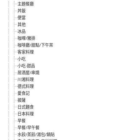
主題餐廳
丼飯
便當
其他
冰品
咖哩/豬排
咖啡廳/甜點/下午茶
客家料理
小吃
小吃-甜品
居酒屋/串燒
川湘料理
德式料理
愛食記
披薩
日式麵食
日本料理
早餐
早餐/早午餐
水餃/蒸餃/湯包/鍋貼