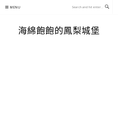
Skip
MENU
to
content
海綿飽飽的鳳梨城堡