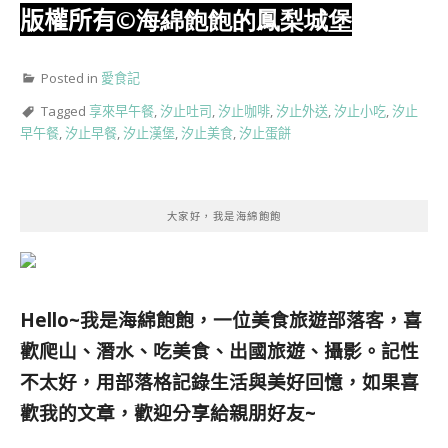
版權所有
©海綿飽飽的鳳梨城堡
Posted in
愛食記
Tagged
享來早午餐
,
汐止吐司
,
汐止咖啡
,
汐止外送
,
汐止小吃
,
汐止
早午餐
,
汐止早餐
,
汐止漢堡
,
汐止美食
,
汐止蛋餅
大家好，我是海綿飽飽
Hello~我是海綿飽飽，一位美食旅遊部落客，
喜
歡爬山、潛水、吃美食、出國旅遊、攝影。
記性
不太好，用部落格記錄生活與美好回憶，
如果喜
歡我的文章，歡迎分享給親朋好友
~