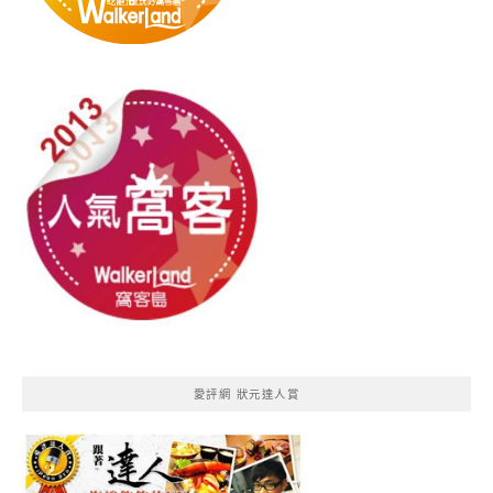
愛評網 狀元達人賞