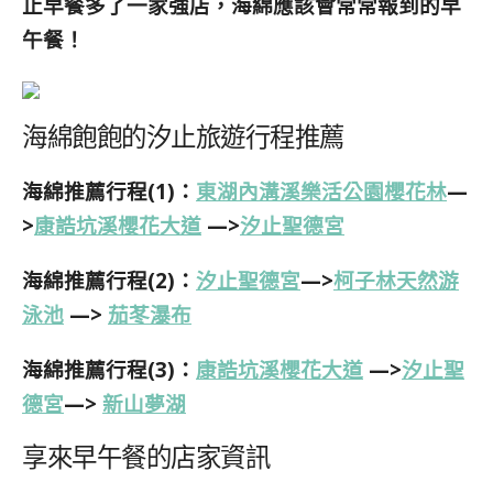
止早餐多了一家強店，海綿應該會常常報到的早
午餐
！
海綿飽飽的汐止旅遊行程推薦
海綿推薦行程(1)：
東湖內溝溪樂活公園櫻花林
—
>
康誥坑溪櫻花大道
—>
汐止聖德宮
海綿推薦行程(2)：
汐止聖德宮
—>
柯子林天然游
泳池
—>
茄苳瀑布
海綿推薦行程(3)：
康誥坑溪櫻花大道
—>
汐止聖
德宮
—>
新山夢湖
享來早午餐的店家資訊