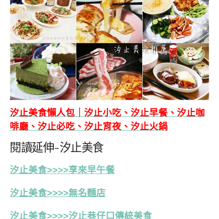
汐止美食懶人包｜汐止小吃、汐止早餐、汐止咖
啡廳、汐止必吃、汐止宵夜、汐止火鍋
閱讀延伸-汐止美食
汐止美食>>>>享來早午餐
汐止美食>>>>無名麵店
汐止美食>>>>汐止巷仔口傳統美食