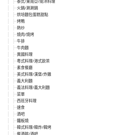
泰式/東南亞/南洋料理
火鍋/涮涮鍋
烘培麵包蛋糕甜點
烤鴨
熱炒
燒肉/燒烤
牛排
牛肉麵
異國料理
粵式料理/港式飲茶
素食餐廳
美式料理/漢堡/炸雞
義大利麵
義法料理/義大利麵
菜單
西班牙料理
速食
酒吧
鐵板燒
韓式料理/韓炸/韓烤
餐酒館/酒吧