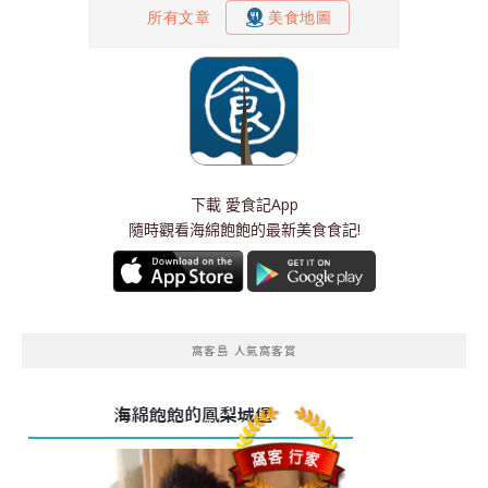
下載
愛食記App
隨時觀看海綿飽飽的最新美食食記!
窩客島 人氣窩客賞