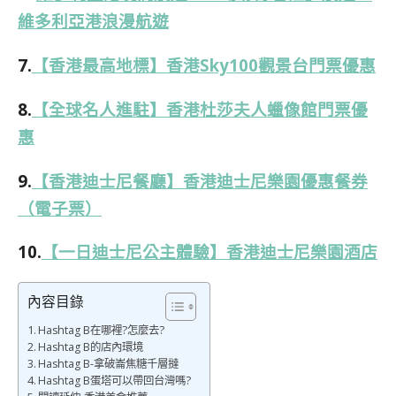
維多利亞港浪漫航遊
7.
【香港最高地標】香港Sky100觀景台門票優惠
8.
【全球名人進駐】香港杜莎夫人蠟像館門票優
惠
9.
【香港迪士尼餐廳】香港迪士尼樂園優惠餐券
（電子票）
10.
【一日迪士尼公主體驗】香港迪士尼樂園酒店
內容目錄
Hashtag B在哪裡?怎麼去?
Hashtag B的店內環境
Hashtag B-拿破崙焦糖千層撻
Hashtag B蛋塔可以帶回台灣嗎?