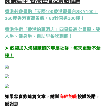
閱讀延伸-香港住宿及景點推薦
香港必遊景點「天際100香港觀景台SKY100」
360度香港百萬景觀，60秒直達100樓！
香港住宿「香港珀麗酒店」四星級高空景觀、雙
人房、健身房、自助早餐吃到飽！
➤ 歡迎加入海綿飽飽的專屬社群．每天更新不漏
接！
如果您喜歡這篇文章，請幫
海綿飽飽
按讚鼓勵，
感謝您