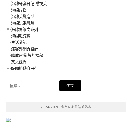
海綿牙套日記-隱視美
海綿穿搭
海綿美髮造型
海綿試乘體驗
海綿開箱文系列
海綿雜誌賞
生活隨記
痞客邦網頁設計
聯成電腦-設計課程
英文課程
韓國旅遊自由行
搜
尋
關
鍵
2024-2026 食尚玩家駐站部落客
字: