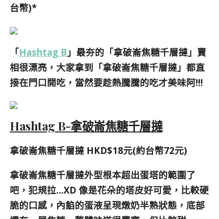
台幣)*
「
Hashtag B
」最夯的「拿破崙焦糖千層撻」賣
相很漂亮，
大家拿到「拿破崙焦糖千層撻」都直
接在
門口開吃，當然要趁熱騰騰的吃才美味阿!!!
Hashtag B-拿破崙焦糖千層撻
拿破崙焦糖千層撻 HKD$18元(約台幣72元)
拿破崙焦糖千層撻外型根本超出蛋塔的範圍了
吧，犯規拉…XD 像是花朵的塔皮好可愛，比較硬
脆的口感，內餡的蛋液呈現燉奶半熟狀態，底部