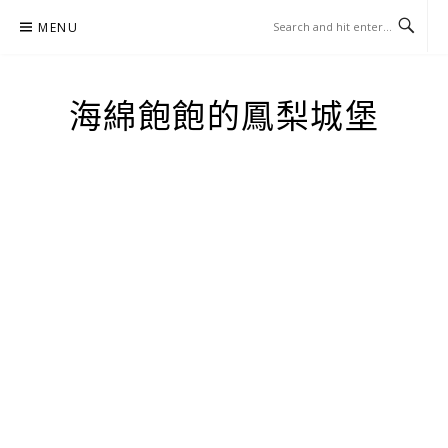
Skip
MENU
to
content
海綿飽飽的鳳梨城堡