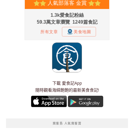
下載
愛食記App
隨時觀看海綿飽飽的最新美食食記!
窩客島 人氣窩客賞