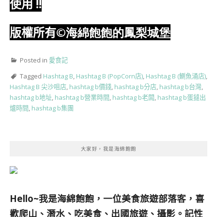
使用
!!
版權所有
©海綿飽飽的鳳梨城堡
Posted in
愛食記
Tagged
Hashtag B
,
Hashtag B (PopCorn店)
,
Hashtag B (鰂魚涌店)
,
Hashtag B 尖沙咀店
,
hashtag b價錢
,
hashtag b分店
,
hashtag b台灣
,
hashtag b地址
,
hashtag b營業時間
,
hashtag b老闆
,
hashtag b蛋撻出
爐時間
,
hashtag b集團
大家好，我是海綿飽飽
Hello~我是海綿飽飽，一位美食旅遊部落客，
喜
歡爬山、潛水、吃美食、出國旅遊、攝影。
記性