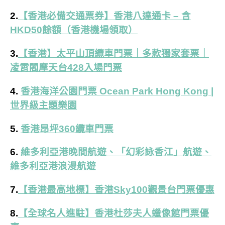
2.
【香港必備交通票券】香港八達通卡 – 含
HKD50餘額（香港機場領取）
3.
【香港】太平山頂纜車門票｜多款獨家套票｜
凌霄閣摩天台428入場門票
4.
香港海洋公園門票 Ocean Park Hong Kong |
世界級主題樂園
5.
香港昂坪360纜車門票
6.
維多利亞港晚間航遊、「幻彩詠香江」航遊、
維多利亞港浪漫航遊
7.
【香港最高地標】香港Sky100觀景台門票優惠
8.
【全球名人進駐】香港杜莎夫人蠟像館門票優