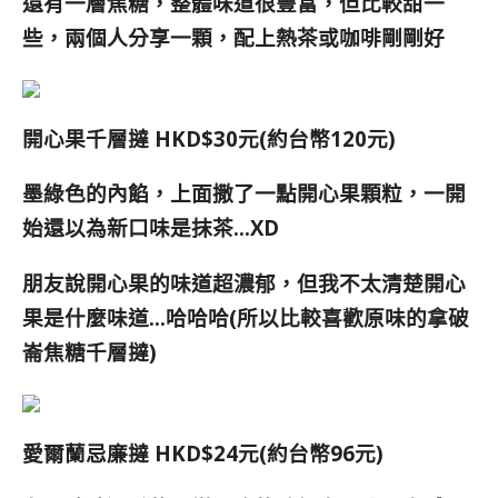
還有一層焦糖，整體味道很豐富，但比較甜一
些，兩個人分享一顆，配上熱茶或咖啡
剛剛好
開心果千層撻 HKD$30元(約台幣120元)
墨綠色的內餡，上面撒了一點開心果顆粒，一開
始還以為新口味是抹茶…XD
朋友說開心果的味道超濃郁，但我不太清楚開心
果是什麼味道…哈哈哈(所以比較喜歡原味的拿破
崙焦糖千層撻)
愛爾蘭忌廉撻 HKD$24元(約台幣96元)