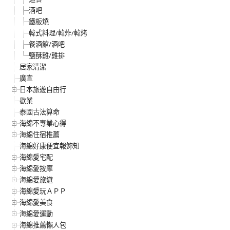
酒吧
鐵板燒
韓式料理/韓炸/韓烤
餐酒館/酒吧
鹽酥雞/雞排
居家清潔
廣宣
日本旅遊自由行
歇業
泰國古法算命
海綿不專業心得
海綿住宿推薦
海綿好康便宜報妳知
海綿愛宅配
海綿愛按摩
海綿愛旅遊
海綿愛玩ＡＰＰ
海綿愛美食
海綿愛運動
海綿推薦懶人包