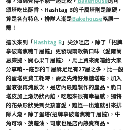
樣，海綿覺得不能一起比較，
Bakehouse
的可
頌塔吃出酥香、Hashtag B的千層塔則是脆硬，
算是各有特色，排隊人潮是
Bakehouse
略勝一
籌！
這次來到
「
Hashtag B
」
尖沙咀店，除了「
招牌
拿破崙焦糖千層撻」更發現兩款新口味〈愛爾蘭
忌廉撻、開心果千層撻〉，馬上買來開箱給大家
分享唷~~底部的
千層酥足足有
27層之多，比一般
的蛋塔更費工耗時，需要先烤好焦糖塔底，加入
蛋液後再烤數次，是店內最難製作的產品。脆口
塔皮加上燉奶狀內餡，吃起來很有幸福感，
獨特
的花朵形狀受到女孩喜愛，難怪一出爐就引來排
隊人潮。除了蛋塔(招牌拿破崙焦糖千層撻)，牛
角可頌、菠蘿油、司康也是店內熱賣商品。