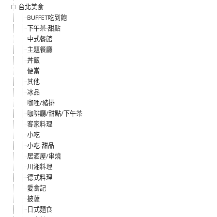
台北美食
BUFFET吃到飽
下午茶-甜點
中式餐館
主題餐廳
丼飯
便當
其他
冰品
咖哩/豬排
咖啡廳/甜點/下午茶
客家料理
小吃
小吃-甜品
居酒屋/串燒
川湘料理
德式料理
愛食記
披薩
日式麵食