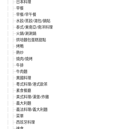
日本料理
早餐
早餐/早午餐
水餃/蒸餃/湯包/鍋貼
泰式/東南亞/南洋料理
火鍋/涮涮鍋
烘培麵包蛋糕甜點
烤鴨
熱炒
燒肉/燒烤
牛排
牛肉麵
異國料理
粵式料理/港式飲茶
素食餐廳
美式料理/漢堡/炸雞
義大利麵
義法料理/義大利麵
菜單
西班牙料理
速食