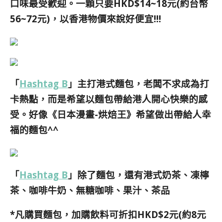
口味最受歡迎。一顆只要HKD$14~18元(約台幣
56~72元)，以香港物價來說好便宜!!!
「
Hashtag B
」主打港式麵包，老闆不求成為打
卡熱點，而是希望以麵包帶給港人開心快樂的感
受。好像《日本漫畫-烘焙王》希望做出帶給人幸
福的麵包^^
「
Hashtag B
」除了麵包，還有港式奶茶、凍檸
茶、咖啡牛奶、無糖咖啡、果汁、茶品
*凡購買麵包，加購飲料可折扣HKD$2元(約8元