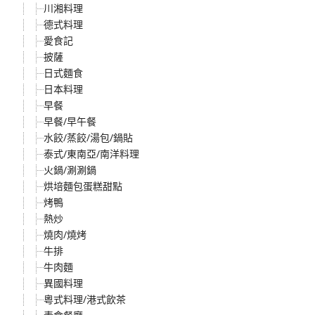
川湘料理
德式料理
愛食記
披薩
日式麵食
日本料理
早餐
早餐/早午餐
水餃/蒸餃/湯包/鍋貼
泰式/東南亞/南洋料理
火鍋/涮涮鍋
烘培麵包蛋糕甜點
烤鴨
熱炒
燒肉/燒烤
牛排
牛肉麵
異國料理
粵式料理/港式飲茶