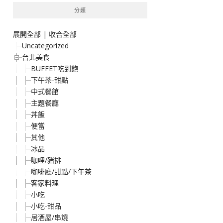
分類
展開全部
|
收合全部
Uncategorized
台北美食
BUFFET吃到飽
下午茶-甜點
中式餐館
主題餐廳
丼飯
便當
其他
冰品
咖哩/豬排
咖啡廳/甜點/下午茶
客家料理
小吃
小吃-甜品
居酒屋/串燒