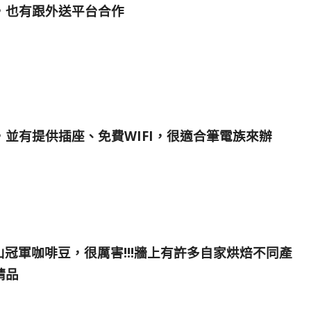
，也有跟外送平台合作
，並有提供插座、
免費
WIFI，很適合筆電族來辦
里山冠軍咖啡豆，很厲害!!!
牆上有許多自家烘焙不同產
精品