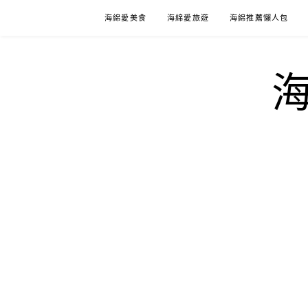
Skip
海綿愛美食
海綿愛旅遊
海綿推薦懶人包
to
content