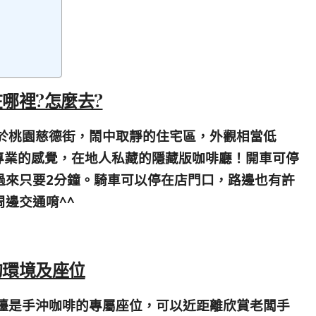
室在哪裡?怎麼去?
於桃園慈德街，鬧中取靜的住宅區，外觀相當低
專業的感覺，在地人私藏的隱藏版咖啡廳！
開車
可停
過來只要2分鐘。
騎車
可以停在店門口，路邊也有許
邊交通唷^^
室的環境及座位
檯是手沖咖啡的專屬座位，可以近距離欣賞老闆手