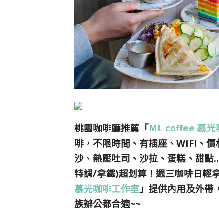
桃園咖啡廳推薦「
ML coffee 
啡，不限時間、有插座、WIFI、
沙、熱壓吐司、沙拉、蛋糕、甜點…
特調/拿鐵)超划算！
週三咖啡日輕拿
慕光咖啡工作室
」提供內用及外帶
族辦公都合適~~