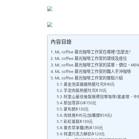
內容目錄
ML coffee 慕光咖啡工作室在哪裡?怎麼去?
ML coffee 慕光咖啡工作室的環境及座位
ML coffee 慕光咖啡工作室的菜單、價位、MEN
ML coffee 慕光咖啡工作室的職人手沖咖啡
ML coffee 慕光咖啡工作室的餐點介紹
黃金泡菜雞腿熱壓吐司$90元
芋泥肉鬆熱壓吐司$70元
阿里山最佳後製競標冠軍咖啡(蜜處理、中烘焙
耶加雪菲GI$150元
蒙布朗$130元
肉桂捲$95元(加購價$59元)
彩虹蛋糕$130元
薰衣草拿鐵(熱)$130元
特濃巧克力鮮奶$120元