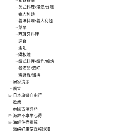
素食餐廳
美式料理/漢堡/炸雞
義大利麵
義法料理/義大利麵
菜單
西班牙料理
速食
酒吧
鐵板燒
韓式料理/韓炸/韓烤
餐酒館/酒吧
鹽酥雞/雞排
居家清潔
廣宣
日本旅遊自由行
歇業
泰國古法算命
海綿不專業心得
海綿住宿推薦
海綿好康便宜報妳知