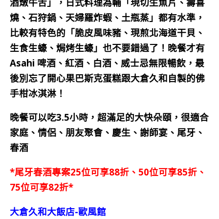
酒燉牛舌」，日式料理為輔「現切生魚片、壽喜
燒、石狩鍋、天婦羅炸蝦、土瓶蒸」都有水準，
比較有特色的「脆皮風味豬、現煎北海道干貝、
生食生蠔、焗烤生蠔」也不要錯過了！
晚餐才有
Asahi 啤酒、紅酒、白酒、威士忌無限暢飲，最
後別忘了開心果巴斯克蛋糕跟大倉久和自製的佛
手柑冰淇淋！
晚餐可以吃3.5小時，超滿足的大快朵頤，
很適合
家庭、情侶、朋友聚會、慶生、謝師宴、尾牙、
春酒
*尾牙春酒專案25位可享88折、50位可享85折、
75位可享82折*
大倉久和大飯店-歐風館