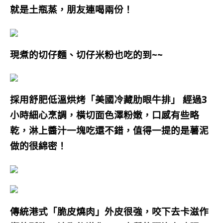
就是土瓶蒸，朋友連喝兩份！
現煮的切仔麵、切仔米粉也吃的到~~
採用舒肥低溫烘烤
「美國冷藏肋眼牛排」 經過3
小時細心烹調，橫切面色澤粉嫩，口感有些略
乾，淋上醬汁一塊吃還不錯，值得一提的是薯泥
做的很綿密！
傳統港式「脆皮燒肉」外皮很強，咬下去卡滋作