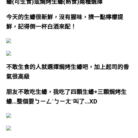
蠔(可生食)或焗烤生蠔(熟食)兩種選擇
今天的生蠔很新鮮，沒有腥味，擠一點檸檬提
鮮，記得倒一杯白酒來配！
不敢生食的人就選擇焗烤生蠔吧，加上起司的香
氣很高級
朋友不敢吃生蠔，我吃了四顆生蠔+三顆焗烤生
蠔…整個要ㄅㄧㄥˋㄅㄧㄤˋ叫了…XD