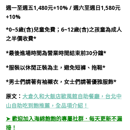
週一至週五1,480元+10% / 週六至週日1,580元
+10%
*0~5歲(含)兒童免費；6~12歲(含)之孩童為成人
之半價收費*
*最後進場時間為營業時間結束前30分鐘*
*服裝以休閒正裝為主，避免短褲、拖鞋*
*男士們請著有袖襯衣，女士們請著優雅服飾*
原文：
大倉久和大飯店歐風館自助餐廳，台北中
山自助吃到飽推薦，全品項介紹！
➤ 歡迎加入海綿飽飽的專屬社群．每天更新不漏
接！