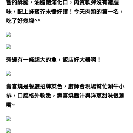
響的酥脆，油脂飽滿化口，肉質軟彈沒有豬腥
味，配上蜂蜜芥末醬好讚！今天肉類的第一名，
吃了好幾塊^^
旁邊有一條超大的魚，飯店好大器啊！
壽喜燒是餐廳招牌菜色，廚師會現場幫忙涮牛小
排，口感格外軟嫩，壽喜燒醬汁與洋蔥甜味很涮
嘴~