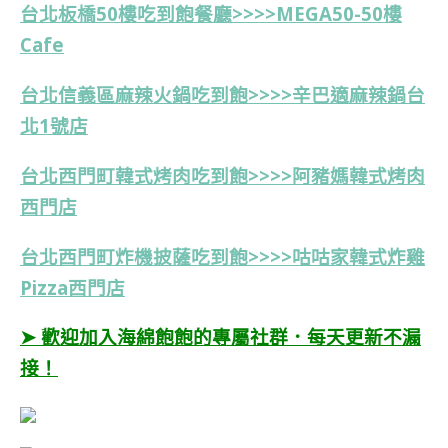
台北板橋50樓吃到飽餐廳>>>>MEGA50-50樓
Cafe
台北信義區麻辣火鍋吃到飽>>>>
辛巴適麻辣鍋台
北1號店
台北西門町韓式烤肉吃到飽>>>>
阿豬媽韓式烤肉
西門店
台北西門町炸機披薩吃到飽>>>>咕咕家韓式炸雞
Pizza西門店
➤ 歡迎加入海綿飽飽的專屬社群．每天更新不漏
接！