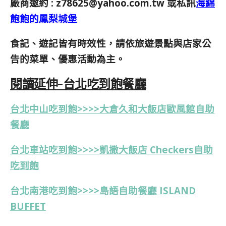
廠商邀約 :
z78625@yahoo.com.tw
或私訊
海綿
飽飽的鳳梨城堡
食記、遊記皆有時效性，請依旅遊景點與店家公
告的菜單、優惠活動為主。
閱讀延伸-台北吃到飽餐廳
台北中山吃到飽>>>>大倉久和大飯店歐風館自助
餐廳
台北車站吃到飽>>>>凱撒大飯店 Checkers自助
吃到飽
台北南港吃到飽>>>>島語自助餐廳 ISLAND
BUFFET