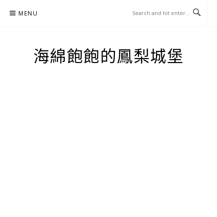
Skip
MENU
to
content
海綿飽飽的鳳梨城堡