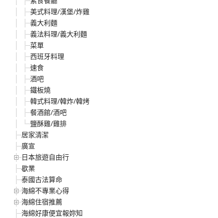
素食餐廳
美式料理/漢堡/炸雞
義大利麵
義法料理/義大利麵
菜單
西班牙料理
速食
酒吧
鐵板燒
韓式料理/韓炸/韓烤
餐酒館/酒吧
鹽酥雞/雞排
居家清潔
廣宣
日本旅遊自由行
歇業
泰國古法算命
海綿不專業心得
海綿住宿推薦
海綿好康便宜報妳知