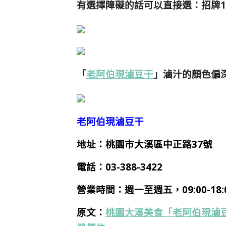
有選擇障礙的話可以直接選：招牌14
「
老阿伯現滷豆干
」滷汁的顏色偏
老阿伯現滷豆干
地址：桃園市大溪區中正路37號
電話：
03-388-3422
營業時間：
週一
至週五，09:00-18
原文：
桃園大溪美食「老阿伯現滷