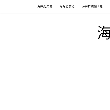
Skip
海綿愛美食
海綿愛旅遊
海綿推薦懶人包
to
content