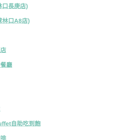
林口長庚店)
球林口A8店)
壢店
法餐廳
雞
ffet自助吃到飽
咖啡