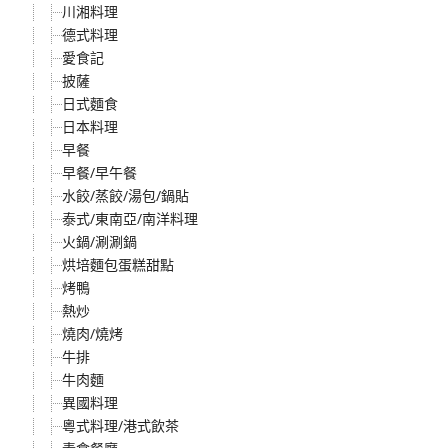
川湘料理
德式料理
愛食記
披薩
日式麵食
日本料理
早餐
早餐/早午餐
水餃/蒸餃/湯包/鍋貼
泰式/東南亞/南洋料理
火鍋/涮涮鍋
烘培麵包蛋糕甜點
烤鴨
熱炒
燒肉/燒烤
牛排
牛肉麵
異國料理
粵式料理/港式飲茶