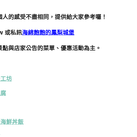
個人的感受不盡相同，提供給大家參考囉！
w
或私訊
海綿飽飽的鳳梨城堡
景點與店家公告的菜單、優惠活動為主。
焙工坊
豆腐
の海鮮丼飯
訪