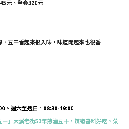
5元、全套320元
深，豆干看起來很入味，味道聞起來也很香
:00、週六至週日，08:30-19:00
豆干」大溪老街50年熱滷豆干，辣椒醬料好吃，菜