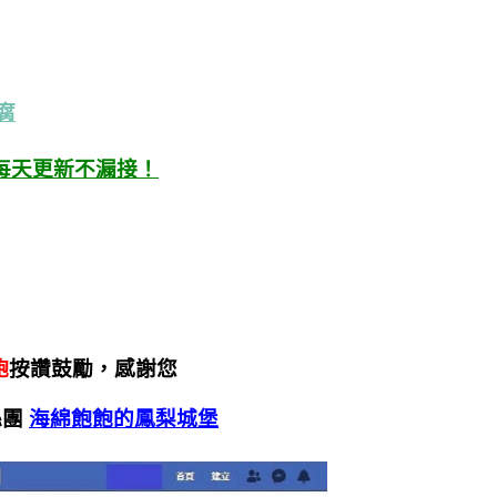
腐
每天更新不漏接！
飽
按讚鼓勵，感謝您
絲團
海綿飽飽的鳳梨城堡