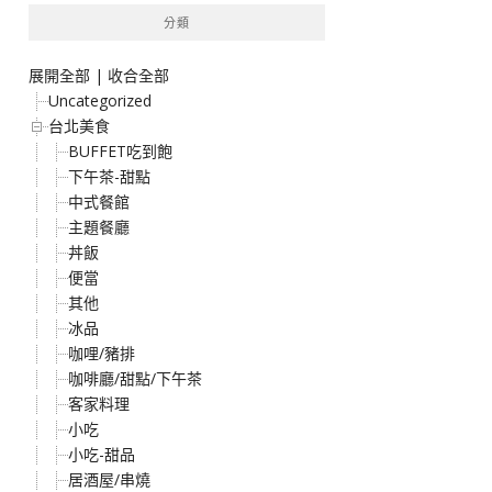
分類
展開全部
|
收合全部
Uncategorized
台北美食
BUFFET吃到飽
下午茶-甜點
中式餐館
主題餐廳
丼飯
便當
其他
冰品
咖哩/豬排
咖啡廳/甜點/下午茶
客家料理
小吃
小吃-甜品
居酒屋/串燒