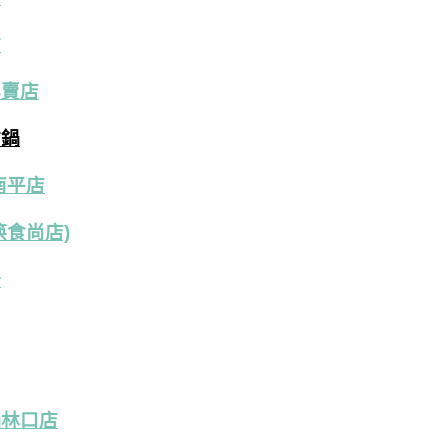
訪
專賣店
古鍋
南平店
筷食尚店)
培
鍋林口店