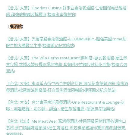
【台北|大安】Goodies Cuisine 好米亞義法餐酒館-仁愛圓環義法餐酒
館-超強龍蝦麵及檸檬派(捷運忠孝復興站)
【
餐酒館
】
【台北|大安】光復南路義法餐酒館-A COMMUNITY -超強美國Prime肋
眼牛排大勝教父牛排(捷運國父紀念館站)
【台北|大安】The Villa Herbs restaurant(樂利店)-歐式餐酒館-慶生聚
會包場-求婚及婚紗攝影場地推薦-套餐附沙拉麵包飲料吃到飽(捷運六張
犁站)
【台北|大安】東區延吉街中西合併創意料理-國父紀念館餐酒館-家傢酒
餐酒館-松露麻油雞燉飯-紅白氣泡酒無限暢飲(捷運國父紀念館站)
【台北|大安】台北東區南洋風餐酒館-One Restaurant & Lounge-沙
嗲、咖哩燉雞、叻沙麵、調酒、慶生聚餐推薦 (捷運忠孝復興站)
【台北|松山】Me Meat Beer 窯烤餐酒館-使用頂級窯烤料理各類進口
食材-進口精釀啤酒頂級6管生啤酒柱-虎咬神秘豬讓你驚喜滿滿(捷運忠
孝復興站)