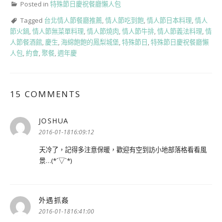
Posted in
特殊節日慶祝餐廳懶人包
Tagged
台北情人節餐廳推薦
,
情人節吃到飽
,
情人節日本料理
,
情人
節火鍋
,
情人節無菜單料理
,
情人節燒肉
,
情人節牛排
,
情人節義法料理
,
情
人節餐酒館
,
慶生
,
海綿飽飽的鳳梨城堡
,
特殊節日
,
特殊節日慶祝餐廳懶
人包
,
約會
,
聚餐
,
週年慶
15 COMMENTS
JOSHUA
表
示:
2016-01-1816:09:12
天冷了，記得多注意保暖，歡迎有空到訪小地部落格看看風
景…(*´▽`*)
外遇抓姦
表
示:
2016-01-1816:41:00