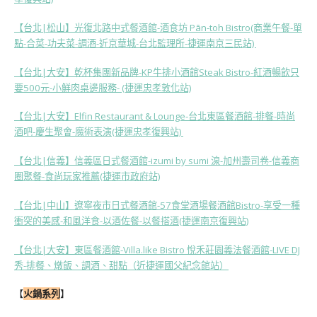
【台北|松山】光復北路中式餐酒館-酒食坊 Pān-toh Bistro(商業午餐-單
點-合菜-功夫菜-調酒-近京華城-台北監理所-捷運南京三民站)
【台北|大安】乾杯集團新品牌-KP牛排小酒館Steak Bistro-紅酒暢飲只
要500元-小鮮肉桌邊服務- (捷運忠孝敦化站)
【台北|大安】Elfin Restaurant & Lounge-台北東區餐酒館-排餐-時尚
酒吧-慶生聚會-魔術表演(捷運忠孝復興站)
【台北|信義】信義區日式餐酒館-izumi by sumi 湶-加州壽司卷-信義商
圈聚餐-食尚玩家推薦(捷運市政府站)
【台北|中山】遼寧夜市日式餐酒館-57食堂酒場餐酒館Bistro-享受一種
衝突的美感-和風洋食-以酒佐餐-以餐搭酒(捷運南京復興站)
【台北|大安】東區餐酒館-Villa.like Bistro 悅禾莊園義法餐酒館-LIVE DJ
秀-排餐、燉飯、調酒、甜點（近捷運國父紀念館站）
【
火鍋系列
】