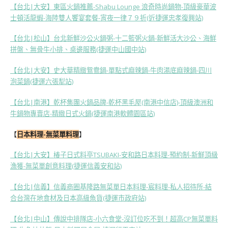
【台北|大安】東區火鍋推薦-Shabu Lounge 浪奇時尚鍋物-頂級豪華波
士頓活龍蝦-海陸雙人饗宴套餐-宵夜一律７９折(近捷運忠孝復興站)
【台北|松山】台北新鮮沙公火鍋粥-十二籃粥火鍋-新鮮活大沙公、海鮮
拼盤、無骨牛小排、桌邊服務(捷運中山國中站)
【台北|大安】史大華精緻鴛鴦鍋-單點式麻辣鍋-牛肉湯底麻辣鍋-四川
泡菜鍋(捷運六張犁站)
【台北|南港】乾杯集團火鍋品牌-乾杯黑毛屋(南港中信店)-頂級澳洲和
牛鍋物專賣店-精緻日式火鍋(捷運南港軟體園區站)
【
日本料理-無菜單料理
】
【台北|大安】椿子日式料亭TSUBAKI-安和路日本料理-預約制-新鮮頂級
漁獲-無菜單創意料理(捷運信義安和站)
【台北|信義】信義商圈基隆路無菜單日本料理-宸料理-私人招待所-結
合台灣在地食材及日本高級魚貨(捷運市政府站)
【台北|中山】傳說中排隊店-小六食堂-沒訂位吃不到！超高CP無菜單料