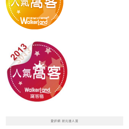
愛評網 狀元達人賞