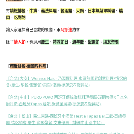
有
精緻排餐
、
牛排
、
義法料理
、
餐酒館
、
火鍋
、
日本無菜單料理
、
燒
肉
、
吃到飽
讓大家選擇自己喜歡的餐廳，跟
阿娜達
約會
除了
情人節
，也適用
慶生
、
特殊節日
、
週年慶
、
聖誕節
、
朋友聚餐
【
精緻排餐
-無國界料理
】
【台北|大安】Wennce Naior 乃渥爾料理-東區無國界創意料理/情侶約
會/慶生/聚餐/聖誕節/菜單/優惠(捷運忠孝復興站)
【台北|中山】PURO PURO 西班牙傳統海鮮料理餐廳-璞園集團X日本名
廚打造-西班牙Tapas 酒吧-近微風廣場(捷運忠孝復興站)
【台北｜松山】民生東路-西班牙小酒館 Hestia Tapas Bar二館-高級餐
廳-情侶約會-慶生-商務聚餐-文末優惠（捷運中山國中站）