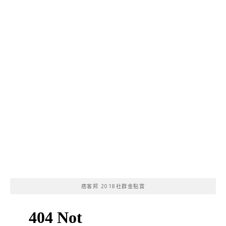
痞客邦 2018社群金點賞