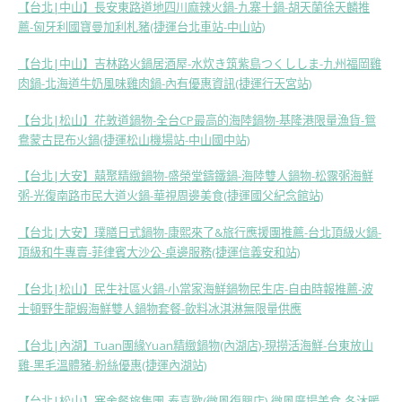
【台北|中山】長安東路道地四川麻辣火鍋-九寨十鍋-胡天蘭徐天麟推
薦-匈牙利國寶曼加利札豬(捷運台北車站-中山站)
【台北|中山】吉林路火鍋居酒屋-水炊き筑紫島つくししま-九州福岡雞
肉鍋-北海道牛奶風味雞肉鍋-內有優惠資訊(捷運行天宮站)
【台北|松山】花敦道鍋物-全台CP最高的海陸鍋物-基隆港限量漁貨-鴛
鴦蒙古昆布火鍋(捷運松山機場站-中山國中站)
【台北|大安】囍聚精緻鍋物-盛榮堂鑄鐵鍋-海陸雙人鍋物-松露粥海鮮
粥-光復南路市民大道火鍋-華視周邊美食(捷運國父紀念館站)
【台北|大安】璞膳日式鍋物-康熙來了&旅行應援團推薦-台北頂級火鍋-
頂級和牛專賣-菲律賓大沙公-桌邊服務(捷運信義安和站)
【台北|松山】民生社區火鍋-小當家海鮮鍋物民生店-自由時報推薦-波
士頓野生龍蝦海鮮雙人鍋物套餐-飲料冰淇淋無限量供應
【台北|內湖】Tuan團緣Yuan精緻鍋物(內湖店)-現撈活海鮮-台東放山
雞-黑毛溫體豬-粉絲優惠(捷運內湖站)
【台北|松山】寒舍餐旅集團-泰喜歡(微風復興店)-微風廣場美食-冬沐暖