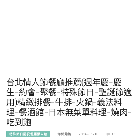
台北情人節餐廳推薦(週年慶-慶
生-約會-聚餐-特殊節日-聖誕節適
用)精緻排餐-牛排-火鍋-義法料
理-餐酒館-日本無菜單料理-燒肉-
吃到飽
特殊節日慶祝餐廳懶人包
海綿飽飽
2016-01-18
15