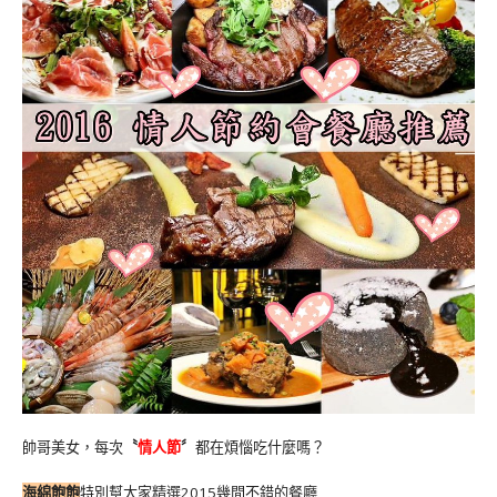
帥哥美女，每次
〝
情人節
〞
都在煩惱吃什麼嗎？
海綿飽飽
特別幫大家精選2015幾間不錯的餐廳