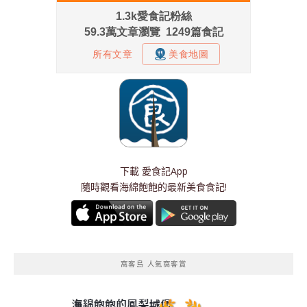
下載
愛食記App
隨時觀看海綿飽飽的最新美食食記!
窩客島 人氣窩客賞