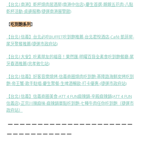
【台北|南港】乾杯燒肉居酒屋(南港中信店)-慶生首選-親親五花肉-八點
乾杯活動-桌邊服務(捷運南港展覽館)
【
吃到飽系列
】
【台北|信義】台北必吃BUFFET吃到飽推薦-台北君悅酒店-Café 凱菲屋-
尾牙聚餐推薦(捷運市政府站)
【台北|大安】吃素朋友的福音！果然匯-明曜百貨全素食吃到飽餐廳-尾
牙春酒推薦(忠孝敦化站)
【台北|信義】好客音樂燒烤-信義商圈燒肉吃到飽-基隆路海鮮炭烤吃到
飽-帝王蟹-歌手駐唱-慶生聚餐-生啤酒暢飲-打卡優惠-(捷運市政府站)
【台北|信義】信義商圈美食-ATT 4 FUN麻辣鍋-辛殿麻辣鍋(ATT 4 FUN
信義店)-正宗川辣麻味-麻辣鍋單點吃到飽-七種牛肉任你吃到飽（捷運市
政府站）
－－－－－－－－－－－－－－－－－－－－－
－－－－－－－－－－－