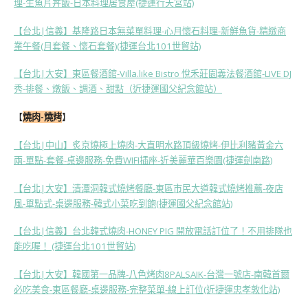
理-生魚片丼飯-日本料理居食屋(捷運行天宮站)
【台北|信義】基隆路日本無菜單料理-心月懷石料理-新鮮魚貨-精緻商
業午餐(月套餐、懷石套餐)(捷運台北101世貿站)
【台北|大安】東區餐酒館-Villa.like Bistro 悅禾莊園義法餐酒館-LIVE DJ
秀-排餐、燉飯、調酒、甜點（近捷運國父紀念館站）
【
燒肉-燒烤
】
【台北|中山】炙京燒極上燒肉-大直明水路頂級燒烤-伊比利豬黃金六
兩-單點-套餐-桌邊服務-免費WIFI插座-近美麗華百樂園(捷運劍南路)
【台北|大安】清潭洞韓式燒烤餐廳-東區市民大道韓式燒烤推薦-夜店
風-單點式-桌邊服務-韓式小菜吃到飽(捷運國父紀念館站)
【台北|信義】台北韓式燒肉-HONEY PIG 開放電話訂位了！不用排隊也
能吃喔！ (捷運台北101世貿站)
【台北|大安】韓國第一品牌-八色烤肉8PALSAIK-台灣一號店-南韓首爾
必吃美食-東區餐廳-桌邊服務-完整菜單-線上訂位(近捷運忠孝敦化站)