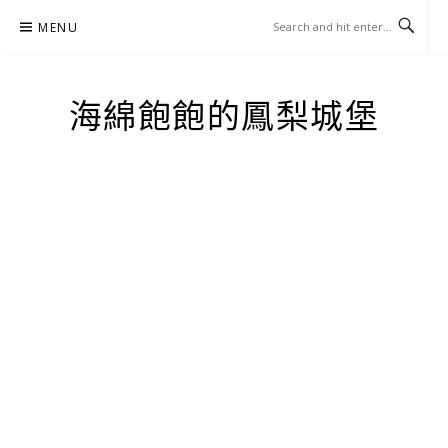
Skip
MENU
to
content
海綿飽飽的鳳梨城堡