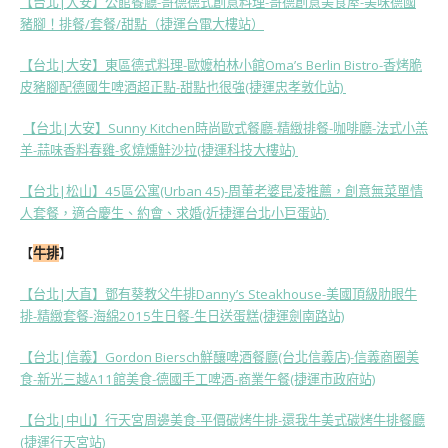
【台北|大安】公館餐廳-哥德德式創意料理-哥德創意美食屋-美味德國
豬腳！排餐/套餐/甜點（捷運台電大樓站）
【台北|大安】東區德式料理-歐嬤柏林小館Oma’s Berlin Bistro-香烤脆
皮豬腳配德國生啤酒超正點-甜點也很強(捷運忠孝敦化站)
【台北|大安】Sunny Kitchen時尚歐式餐廳-精緻排餐-咖啡廳-法式小羔
羊-蒜味香料春雞-炙燒燻鮭沙拉(捷運科技大樓站)
【台北|松山】45區公寓(Urban 45)-周董老婆昆凌推薦，創意無菜單情
人套餐，適合慶生、約會、求婚(近捷運台北小巨蛋站)
【
牛排
】
【台北|大直】鄧有葵教父牛排Danny’s Steakhouse-美國頂級肋眼牛
排-精緻套餐-海綿2015生日餐-生日送蛋糕(捷運劍南路站)
【台北|信義】Gordon Biersch鮮釀啤酒餐廳(台北信義店)-信義商圈美
食-新光三越A11館美食-德國手工啤酒-商業午餐(捷運市政府站)
【台北|中山】行天宮周邊美食-平價碳烤牛排-還我牛美式碳烤牛排餐廳
(捷運行天宮站)