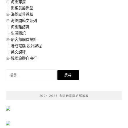
海綿穿搭
海綿美髮造型
海綿試乘體驗
海綿開箱文系列
海綿雜誌賞
生活隨記
痞客邦網頁設計
聯成電腦-設計課程
英文課程
韓國旅遊自由行
搜
尋
關
鍵
2024-2026 食尚玩家駐站部落客
字: