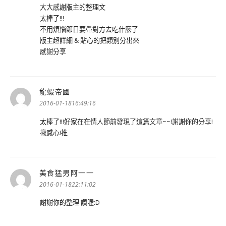
大大感謝版主的整理文
太棒了!!!
不用煩惱節日要帶對方去吃什麼了
版主超詳細 & 貼心的把類別分出來
感謝分享
龍蝦帝國
表
示:
2016-01-1816:49:16
太棒了!!!好家在在情人節前發現了這篇文章~~!謝謝你的分享!
揪感心!推
美食猛男阿一一
表
示:
2016-01-1822:11:02
謝謝你的整理 讚喔:D