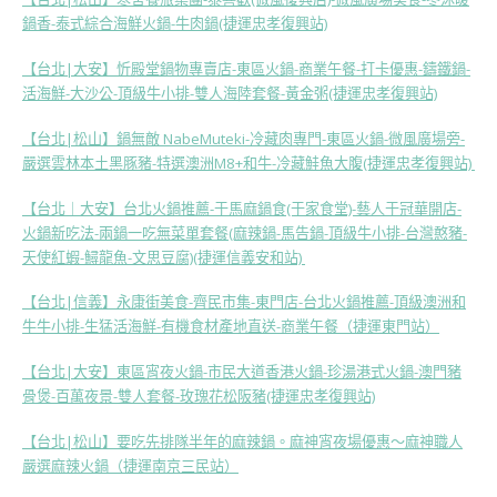
鍋香-泰式綜合海鮮火鍋-牛肉鍋(捷運忠孝復興站)
【台北|大安】忻殿堂鍋物專賣店-東區火鍋-商業午餐-打卡優惠-鑄鐵鍋-
活海鮮-大沙公-頂級牛小排-雙人海陸套餐-黃金粥(捷運忠孝復興站)
【台北|松山】鍋無敵 NabeMuteki-冷藏肉專門-東區火鍋-微風廣場旁-
嚴選雲林本土黑豚豬-特選澳洲M8+和牛-冷藏鮭魚大腹(捷運忠孝復興站)
【台北｜大安】台北火鍋推薦-于馬麻鍋食(于家食堂)-藝人于冠華開店-
火鍋新吃法-兩鍋一吃無菜單套餐(麻辣鍋-馬告鍋-頂級牛小排-台灣憨豬-
天使紅蝦-鱘龍魚-文思豆腐)(捷運信義安和站)
【台北|信義】永康街美食-齊民市集-東門店-台北火鍋推薦-頂級澳洲和
牛牛小排-生猛活海鮮-有機食材產地直送-商業午餐（捷運東門站）
【台北|大安】東區宵夜火鍋-市民大道香港火鍋-珍湯港式火鍋-澳門豬
骨煲-百萬夜景-雙人套餐-玫瑰花松阪豬(捷運忠孝復興站)
【
台北|松山】要吃先排隊半年的麻辣鍋。麻神宵夜場優惠～麻神職人
嚴選麻辣火鍋（捷運南京三民站）