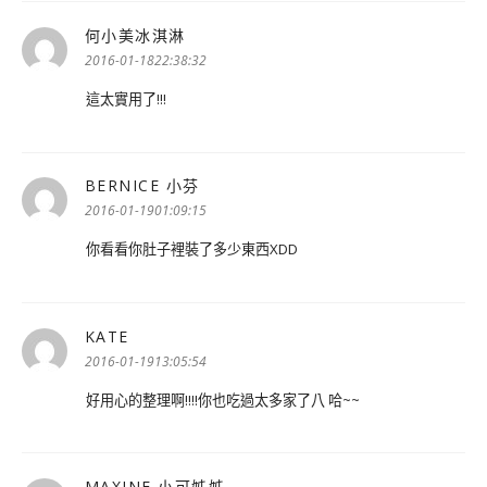
何小美冰淇淋
表
示:
2016-01-1822:38:32
這太實用了!!!
BERNICE 小芬
表
示:
2016-01-1901:09:15
你看看你肚子裡裝了多少東西XDD
KATE
表
示:
2016-01-1913:05:54
好用心的整理啊!!!!你也吃過太多家了八 哈~~
MAXINE 小可姊姊
表