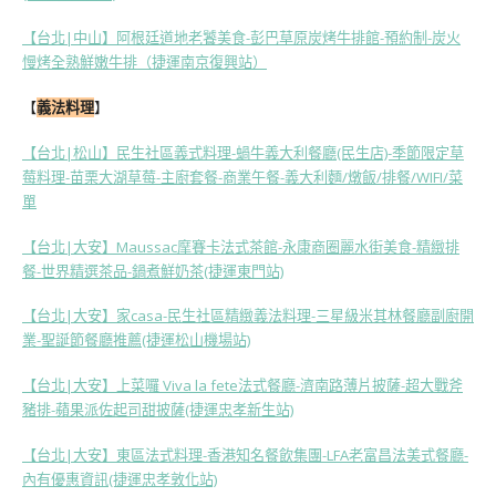
【台北|中山】阿根廷道地老饕美食-彭巴草原炭烤牛排館-預約制-炭火
慢烤全熟鮮嫩牛排（捷運南京復興站）
【
義法料理
】
【台北|松山】民生社區義式料理-蝸牛義大利餐廳(民生店)-季節限定草
莓料理-苗栗大湖草莓-主廚套餐-商業午餐-義大利麵/燉飯/排餐/WIFI/菜
單
【台北|大安】Maussac摩賽卡法式茶館-永康商圈麗水街美食-精緻排
餐-世界精選茶品-鍋煮鮮奶茶(捷運東門站)
【台北|大安】家casa-民生社區精緻義法料理-三星級米其林餐廳副廚開
業-聖誕節餐廳推薦(捷運松山機場站)
【台北|大安】上菜囉 Viva la fete法式餐廳-濟南路薄片披薩-超大戰斧
豬排-蘋果派佐起司甜披薩(捷運忠孝新生站)
【台北|大安】東區法式料理-香港知名餐飲集團-LFA老富昌法美式餐廳-
內有優惠資訊(捷運忠孝敦化站)