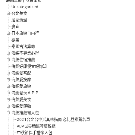
展開全部
|
收合全部
Uncategorized
台北美食
居家清潔
廣宣
日本旅遊自由行
歇業
泰國古法算命
海綿不專業心得
海綿住宿推薦
海綿好康便宜報妳知
海綿愛宅配
海綿愛按摩
海綿愛旅遊
海綿愛玩ＡＰＰ
海綿愛美食
海綿愛運動
海綿推薦懶人包
2021台北台中米其林指南 必比登推薦名單
ABV世界精釀啤酒餐廳
中秋節伴手禮懶人包