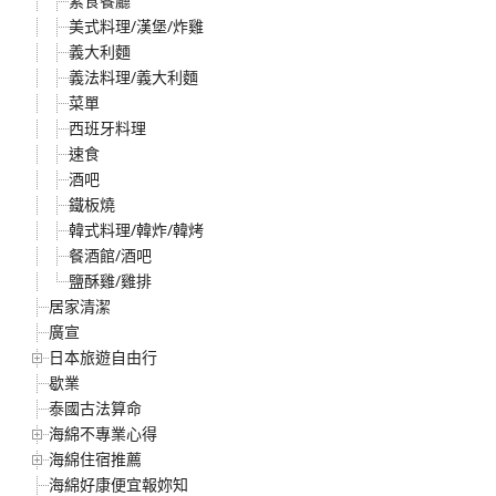
素食餐廳
美式料理/漢堡/炸雞
義大利麵
義法料理/義大利麵
菜單
西班牙料理
速食
酒吧
鐵板燒
韓式料理/韓炸/韓烤
餐酒館/酒吧
鹽酥雞/雞排
居家清潔
廣宣
日本旅遊自由行
歇業
泰國古法算命
海綿不專業心得
海綿住宿推薦
海綿好康便宜報妳知