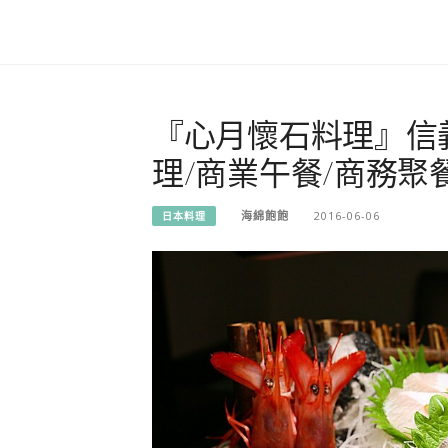
『心月懷石料理』信
理/商業午餐/商務聚餐
海綿飽飽
2016-06-06
日本料理