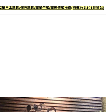
單日本料理/懷石料理/商業午餐/商務聚餐推薦(捷運台北101世貿站)