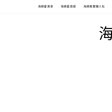
Skip
海綿愛美食
海綿愛旅遊
海綿推薦懶人包
to
content