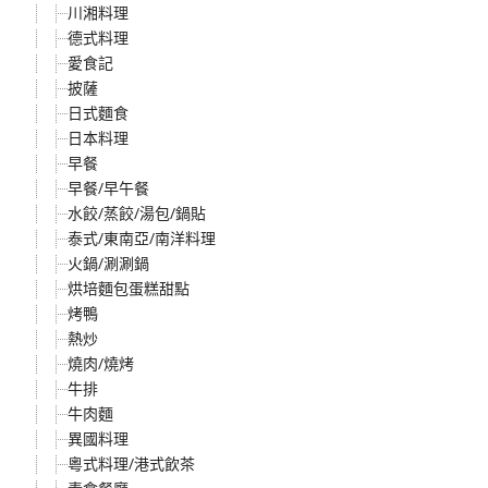
川湘料理
德式料理
愛食記
披薩
日式麵食
日本料理
早餐
早餐/早午餐
水餃/蒸餃/湯包/鍋貼
泰式/東南亞/南洋料理
火鍋/涮涮鍋
烘培麵包蛋糕甜點
烤鴨
熱炒
燒肉/燒烤
牛排
牛肉麵
異國料理
粵式料理/港式飲茶