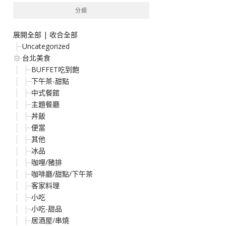
分類
展開全部
|
收合全部
Uncategorized
台北美食
BUFFET吃到飽
下午茶-甜點
中式餐館
主題餐廳
丼飯
便當
其他
冰品
咖哩/豬排
咖啡廳/甜點/下午茶
客家料理
小吃
小吃-甜品
居酒屋/串燒