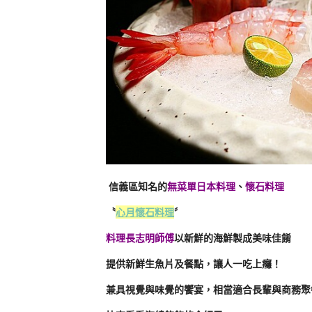
信義區知名的
無菜單日本料理
、
懷石料理
〝
心月懷石料理
〞
料理長志明師傅
以新鮮的海鮮製成美味佳餚
提供新鮮生魚片及餐點，讓人一吃上癮！
兼具視覺與味覺的饗宴，相當適合長輩與商務聚