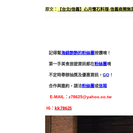
原文：
【台北|信義】心月懷石料理-信義商圈無菜
記得幫
海綿飽飽的粉絲團
按讚唷！
第一手美食旅遊資訊都在
粉絲團
唷
不定時舉辦抽獎及優惠資訊，
GO
！
合作與邀約，請洽
粉絲團
或
信箱
E-MAIL：
z78625@yahoo.co.tw
IG：
kk78625