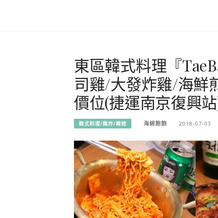
東區韓式料理『TaeB
司雞/大發炸雞/海鮮
價位(捷運南京復興站
海綿飽飽
2018-07-03
韓式料理/韓炸/韓烤