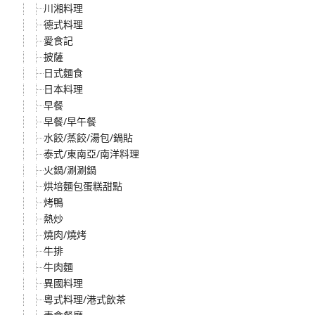
川湘料理
德式料理
愛食記
披薩
日式麵食
日本料理
早餐
早餐/早午餐
水餃/蒸餃/湯包/鍋貼
泰式/東南亞/南洋料理
火鍋/涮涮鍋
烘培麵包蛋糕甜點
烤鴨
熱炒
燒肉/燒烤
牛排
牛肉麵
異國料理
粵式料理/港式飲茶