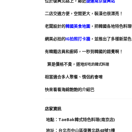
位於復興北路上，鄰近
捷運南京復興站
二店交通方便，空間更大，裝潢也很漂亮！
老闆設計的
韓國美食地圖
，把韓國各地特色料理
網美必拍的
IG拍照打卡牆
，並推出了多樣新菜色
有韓籍店員和廚師，一秒到韓國的錯覺啊！
算是價格不貴，道地
好吃
的韓式料理
相當適合多人聚餐、情侶約會唷
快來看看海綿飽飽的介紹巴
店家資訊
地
點
：TaeBak韓式特色料理(南京店)
地址：台北市中山區復興北路48號1樓