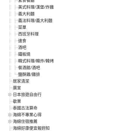
素食餐廳
美式料理/漢堡/炸雞
義大利麵
義法料理/義大利麵
菜單
西班牙料理
速食
酒吧
鐵板燒
韓式料理/韓炸/韓烤
餐酒館/酒吧
鹽酥雞/雞排
居家清潔
廣宣
日本旅遊自由行
歇業
泰國古法算命
海綿不專業心得
海綿住宿推薦
海綿好康便宜報妳知