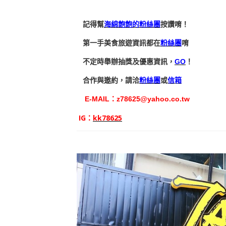
記得幫
海綿飽飽的粉絲團
按讚唷！
第一手美食旅遊資訊都在
粉絲團
唷
不定時舉辦抽獎及優惠資訊，
GO
！
合作與邀約，請洽
粉絲團
或
信箱
E-MAIL：
z78625@yahoo.co.tw
IG：
kk78625