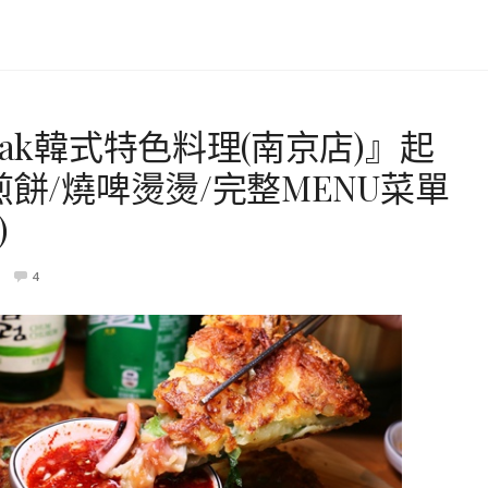
ak韓式特色料理(南京店)』起
煎餅/燒啤燙燙/完整MENU菜單
)
4