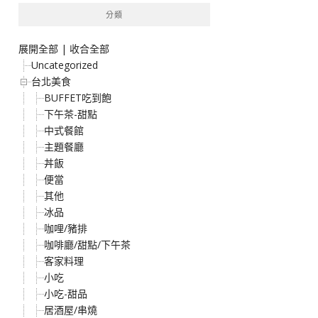
分類
展開全部
|
收合全部
Uncategorized
台北美食
BUFFET吃到飽
下午茶-甜點
中式餐館
主題餐廳
丼飯
便當
其他
冰品
咖哩/豬排
咖啡廳/甜點/下午茶
客家料理
小吃
小吃-甜品
居酒屋/串燒