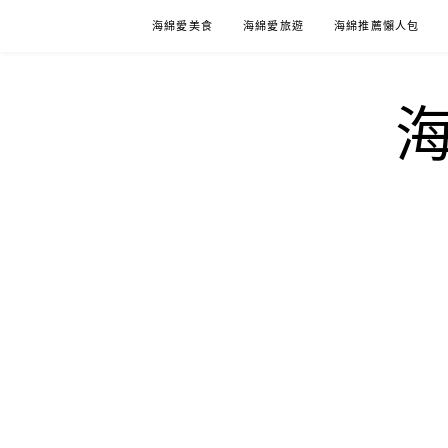
Skip
海綿愛美食
海綿愛旅遊
海綿推薦懶人包
to
content