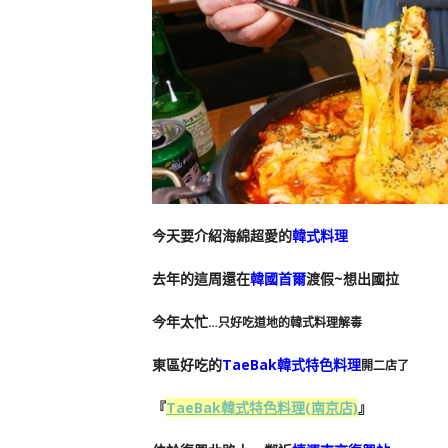
今天要介紹海綿超愛的
韓式料理
去年的這周還在
韓國首爾
渡假~想出國拉
今年太忙
…
只好吃道地的韓式料理解毒
東區好吃的
TaeBak韓式特色料理
開二店了
『
TaeBak韓式特色料理(南京店)
』