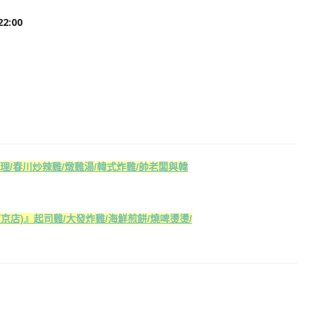
2:00
料理/春川炒辣雞/燉雞湯/韓式炸雞/帥老闆與韓
南京店)』起司雞/大發炸雞/海鮮煎餅/燒啤燙燙/