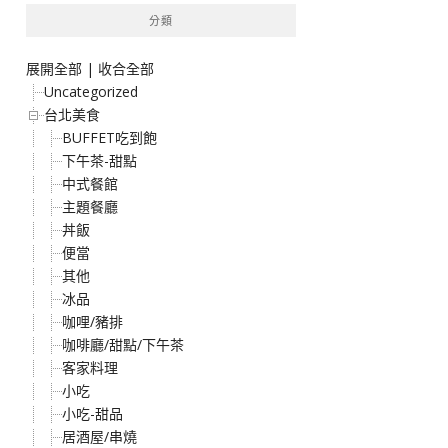
分類
展開全部
|
收合全部
Uncategorized
台北美食
BUFFET吃到飽
下午茶-甜點
中式餐館
主題餐廳
丼飯
便當
其他
冰品
咖哩/豬排
咖啡廳/甜點/下午茶
客家料理
小吃
小吃-甜品
居酒屋/串燒