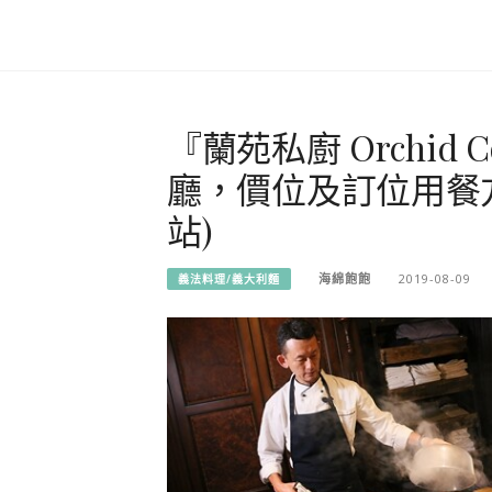
『蘭苑私廚 Orchid
廳，價位及訂位用餐
站)
海綿飽飽
2019-08-09
義法料理/義大利麵