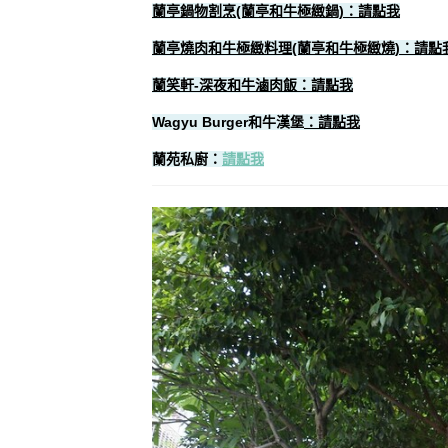
蘭亭鍋物割烹(蘭亭和牛極緻鍋)：請點我
蘭亭燒肉和牛極緻料理(蘭亭和牛極緻燒)：請點
蘭笑軒-深夜和牛滷肉飯：請點我
Wagyu Burger和牛漢堡
：請點我
蘭苑私廚：
請點我