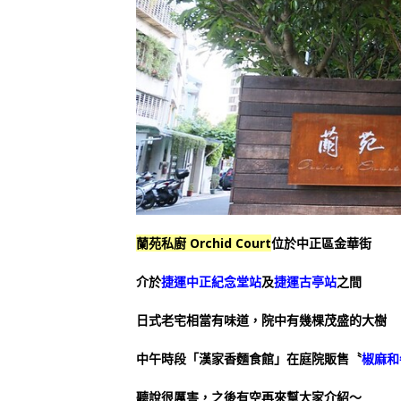
蘭苑私廚 Orchid Court
位於中正區金華街
介於
捷運中正紀念堂站
及
捷運古亭站
之間
日式老宅相當有味道，院中有幾棵茂盛的大樹
中午時段「漢家香麵食館」在庭院販售〝
椒麻和
聽說很厲害，之後有空再來幫大家介紹～