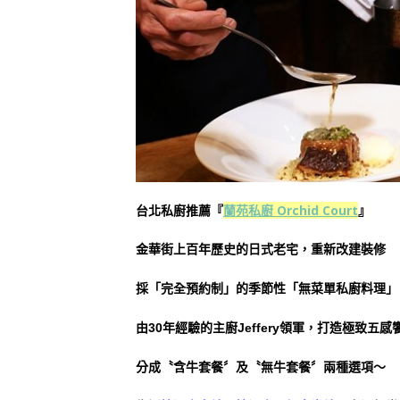
台北私廚推薦『
蘭苑私廚 Orchid Court
』
金華街上百年歷史的日式老宅，重新改建裝修
採「完全預約制」的季節性「無菜單私廚料理」
由30年經驗的主廚Jeffery領軍，打造極致五感
分成〝含牛套餐〞及〝無牛套餐〞兩種選項～