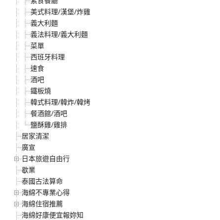
素食餐廳
美式料理/漢堡/炸雞
義大利麵
義法料理/義大利麵
菜單
西班牙料理
速食
酒吧
鐵板燒
韓式料理/韓炸/韓烤
餐酒館/酒吧
鹽酥雞/雞排
居家清潔
廣宣
日本旅遊自由行
歇業
泰國古法算命
海綿不專業心得
海綿住宿推薦
海綿好康便宜報妳知