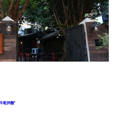
牛乾拌麵
〞