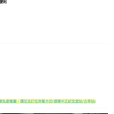
便利
制無菜單私廚餐廳，價位及訂位用餐方式(捷運中正紀念堂站/古亭站)