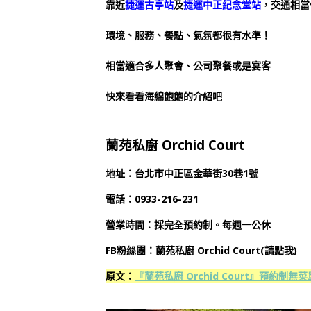
靠近
捷運古亭站
及
捷運中正紀念堂站
，交通相當
環境、服務、餐點、氣氛都很有水準！
相當適合多人聚會、公司聚餐或是宴客
快來看看海綿飽飽的介紹吧
蘭苑私廚 Orchid Court
地址：台北市中正區金華街30巷1號
電話：0933-216-231
營業時間：採完全預約制。每週一公休
FB粉絲團：
蘭苑私廚 Orchid Court
(
請點我
)
原文：
『蘭苑私廚 Orchid Court』預約