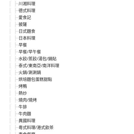
川湘料理
德式料理
愛食記
披薩
日式麵食
日本料理
早餐
早餐/早午餐
水餃/蒸餃/湯包/鍋貼
泰式/東南亞/南洋料理
火鍋/涮涮鍋
烘培麵包蛋糕甜點
烤鴨
熱炒
燒肉/燒烤
牛排
牛肉麵
異國料理
粵式料理/港式飲茶