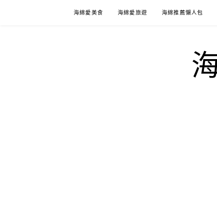
Skip
海綿愛美食
海綿愛旅遊
海綿推薦懶人包
to
content