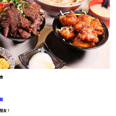
食
飯
朋友！