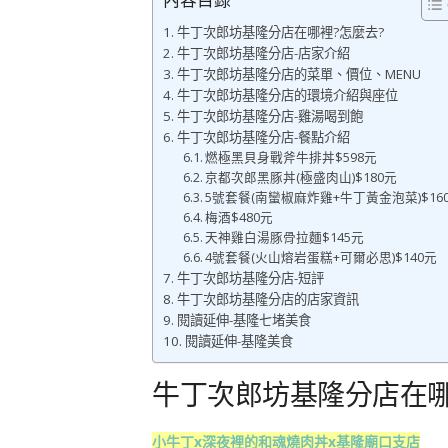
牛丁次郎坊基隆分店在哪裡?怎麼去?
牛丁次郎坊基隆分店-店家介紹
牛丁次郎坊基隆分店的菜單、價位、MENU
牛丁次郎坊基隆分店的環境介紹與座位
牛丁次郎坊基隆分店-雞湯喝到飽
牛丁次郎坊基隆分店-餐點介紹
燃極黑貝身戰斧牛排丼$598元
京都次郎黑豚丼(極盛肉山)$180元
5號套餐(南蠻椒麻炸雞+牛丁黃金泡菜)$16
梅酒$480元
天神雞白湯豚骨拉麵$145元
4號套餐(火山熔岩蛋糕+可爾必思)$140元
牛丁次郎坊基隆分店-短評
牛丁次郎坊基隆分店的店家資訊
閱讀延伸-基隆七堵美食
閱讀延伸-基隆美食
牛丁次郎坊基隆分店在哪
小牛丁x深夜裡的和魂燒肉丼x基隆廟口支店