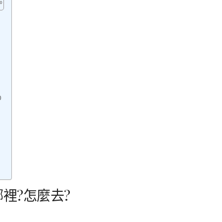
0
裡?怎麼去?