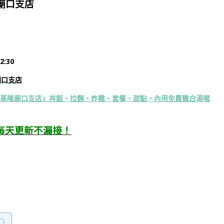
廟口支店
:30
廟口支店
x基隆廟口支店』丼飯、拉麵、炸雞、套餐、甜點，內用免費雞白湯喝
每天更新不漏接！