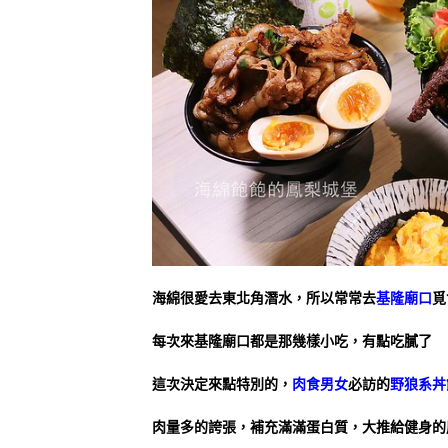
海綿很愛去東北角潛水，所以常常去
基隆廟口
覓
每次來基隆廟口都是那幾樣小吃，有點吃膩了
這次決定來點特別的，
肉食男女
必訪的
野狼系丼
肉量多的誇張，補充滿滿蛋白質，大推給健身的