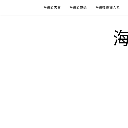
Skip
海綿愛美食
海綿愛旅遊
海綿推薦懶人包
to
content