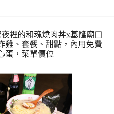
深夜裡的和魂燒肉丼x基隆廟口
炸雞、套餐、甜點，內用免費
心蛋，菜單價位