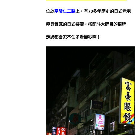
位於
基隆仁二路
上，有70多年歷史的日式老宅
極具質感的日式裝潢，搭配斗大醒目的招牌
走過都會忍不住多看幾秒啊！