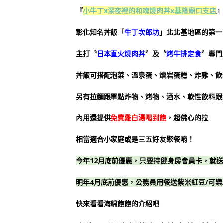
『
小牛丁x深夜裡的和魂燒肉丼x基隆廟口支店
』
彰化知名丼飯「
牛丁次郎坊
」北北基地區的第一
主打〝
日本直火燒肉丼
〞及〝
烤牛排定食
〞專門
丼飯可搭配泡菜、溫泉蛋、熔岩蛋糕、炸雞、飲
另有拉麵跟單點炸物、烤物、酒水、軟性飲料跟
內用還提供
免費雞白湯喝到飽
，超佛心的拉
相當適合小家庭或是三五好友聚餐唷！
今年12月底前優惠，只要持健身房會員卡，就
明年4月底前優惠，公務員用餐送紫米紅豆/可樂
快來看看海綿飽飽的介紹吧