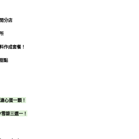
間分店
所
料作成套餐！
甜點
送溏心蛋一顆！
/雪碧三選一！