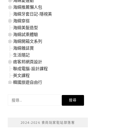
海綿愛運動
海綿推薦懶人包
海綿牙套日記-隱視美
海綿穿搭
海綿美髮造型
海綿試乘體驗
海綿開箱文系列
海綿雜誌賞
生活隨記
痞客邦網頁設計
聯成電腦-設計課程
英文課程
韓國旅遊自由行
搜
尋
關
鍵
2024-2026 食尚玩家駐站部落客
字: