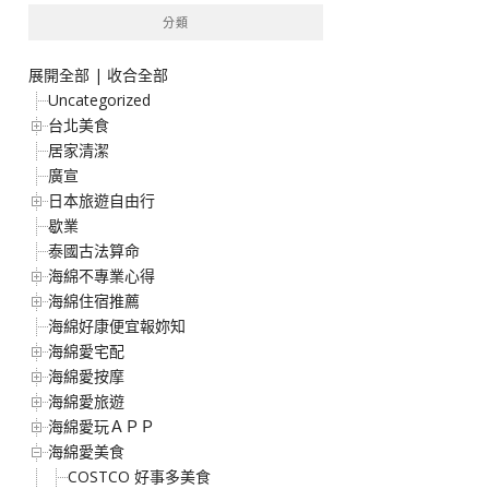
分類
展開全部
|
收合全部
Uncategorized
台北美食
居家清潔
廣宣
日本旅遊自由行
歇業
泰國古法算命
海綿不專業心得
海綿住宿推薦
海綿好康便宜報妳知
海綿愛宅配
海綿愛按摩
海綿愛旅遊
海綿愛玩ＡＰＰ
海綿愛美食
COSTCO 好事多美食