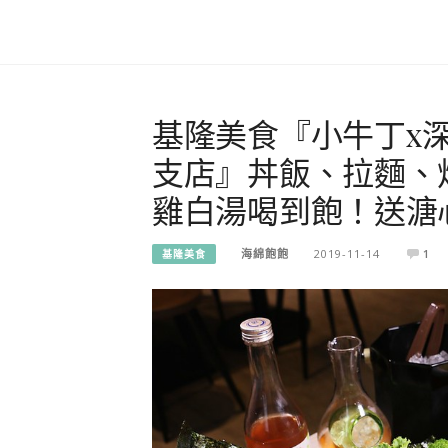
基隆美食『小牛丁x
支店』丼飯、拉麵、
雞白湯喝到飽！送溏
海綿飽飽
2019-11-14
1
基隆美食