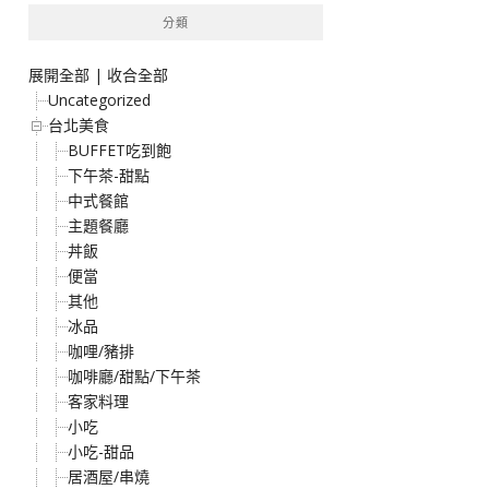
分類
展開全部
|
收合全部
Uncategorized
台北美食
BUFFET吃到飽
下午茶-甜點
中式餐館
主題餐廳
丼飯
便當
其他
冰品
咖哩/豬排
咖啡廳/甜點/下午茶
客家料理
小吃
小吃-甜品
居酒屋/串燒