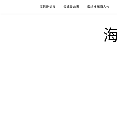
Skip
海綿愛美食
海綿愛旅遊
海綿推薦懶人包
to
content