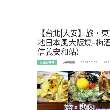
【台北|大安】旅．東京 
地日本風大阪燒-梅酒
信義安和站)
海綿飽飽
2015-07-02
2
居酒屋/串燒