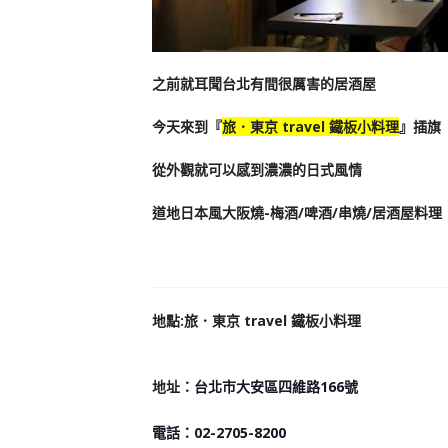
之前就耳聞台北有間很厲害的居酒屋
今天來到『
旅．東京 travel 鐵板小料理
』插旗
從外觀就可以感到濃濃的日式風情
道地日本風大阪燒-梅酒/啤酒/串燒/居酒屋料理
地
點
:
旅．東京 travel 鐵板小料理
地址：
台北市大安區四維路166號
電話
：02-2705-8200