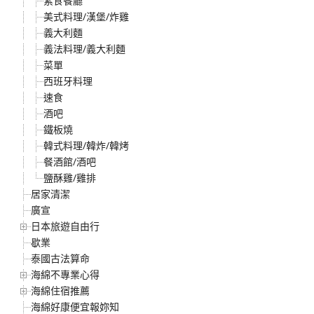
素食餐廳
美式料理/漢堡/炸雞
義大利麵
義法料理/義大利麵
菜單
西班牙料理
速食
酒吧
鐵板燒
韓式料理/韓炸/韓烤
餐酒館/酒吧
鹽酥雞/雞排
居家清潔
廣宣
日本旅遊自由行
歇業
泰國古法算命
海綿不專業心得
海綿住宿推薦
海綿好康便宜報妳知