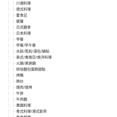
川湘料理
德式料理
愛食記
披薩
日式麵食
日本料理
早餐
早餐/早午餐
水餃/蒸餃/湯包/鍋貼
泰式/東南亞/南洋料理
火鍋/涮涮鍋
烘培麵包蛋糕甜點
烤鴨
熱炒
燒肉/燒烤
牛排
牛肉麵
異國料理
粵式料理/港式飲茶