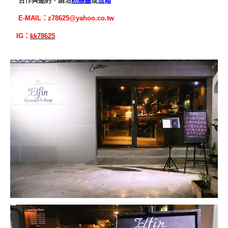
合作與邀約，請洽
粉絲團
或
信箱
E-MAIL：
z78625@yahoo.co.tw
IG：
kk78625