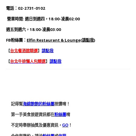
電話：02-2731-0102
營業時間:
週日到週四
，
18:00-凌晨02:00
週五到週六
，
18:00-凌晨03:00
FB
粉絲團
：
Elfin Restaurant & Lounge
(
請點我
)
【
台北餐酒館精選
】
請點我
【
台北牛排懶人包精選
】
請點我
記得幫
海綿飽飽的粉絲團
按讚唷！
第一手美食旅遊資訊都在
粉絲團
唷
不定時舉辦抽獎及優惠資訊，
GO
！