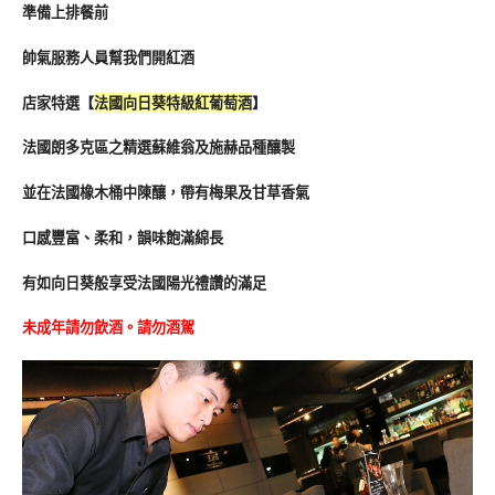
準備上排餐前
帥氣服務人員幫我們開紅酒
店家特選【
法國向日葵特級紅葡萄酒
】
法國朗多克區之精選蘇維翁及施赫品種釀製
並在法國橡木桶中陳釀，帶有梅果及甘草香氣
口感豐富、柔和，韻味飽滿綿長
有如向日葵般享受法國陽光禮讚的滿足
未成年請勿飲酒。請勿酒駕