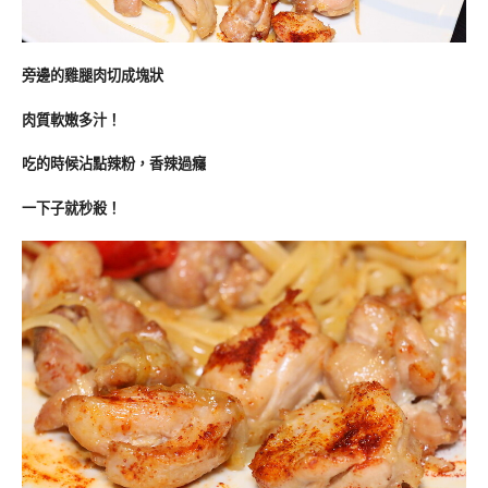
旁邊的雞腿肉切成塊狀
肉質軟嫩多汁！
吃的時候沾點辣粉，香辣過癮
一下子就秒殺！