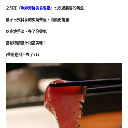
之前在『
魚紳海鮮美食餐廳
』也吃過厲害的柴魚
椿子日式料亭的炙燒柴魚，油脂更飽滿
以炙燒手法，多了分香氣
搭配特調醬汁相當美味！
(柴魚也回不去了+1)