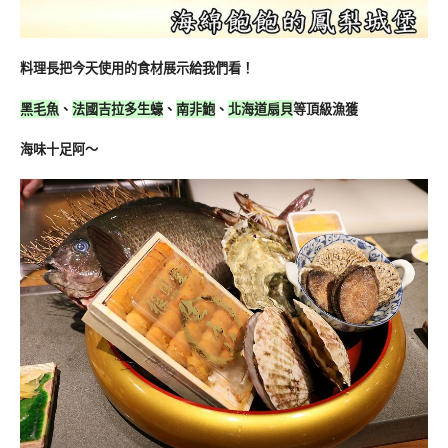
料理長把今天使用的食材展示給我們看！
黑毛魚
、
法國吉拉多生蠔
、
南非鮑
、
北海道扇貝
等頂級漁獲
海味十足阿～