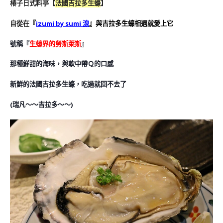
椿子日式料亭
【
法國吉拉多生蠔
】
自從在『
izumi by sumi 湶
』與吉拉多生蠔相遇就愛上它
號稱『
生蠔界的勞斯萊斯
』
那種鮮甜的海味，與軟中帶Ｑ的口感
新鮮的法國吉拉多生蠔，吃過就回不去了
(瑞凡～～吉拉多～～
)