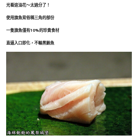
光看這油花～太過分了！
使用旗魚背俗稱三角的部份
一隻
旗魚
僅有10%的珍貴食材
直逼入口即化，不輸黑鮪魚