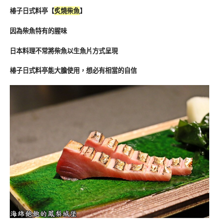
椿子日式料亭
【
炙燒
柴魚
】
因為柴魚特有的腥味
日本料理不常將柴魚以生魚片方式呈現
椿子日式料亭能大膽使用，想必有相當的自信