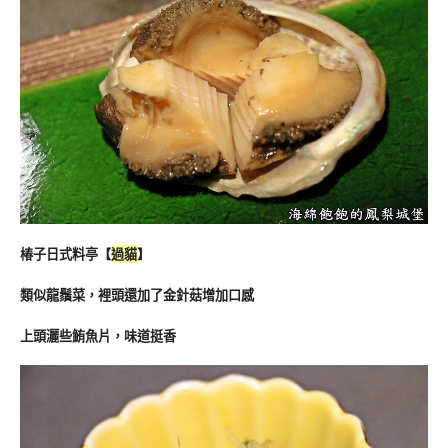
椿子日式料亭【
過貓
】
類似龍鬚菜，裡頭還加了金針菇增加口感
上頭灑些鮪魚片，味道挺香