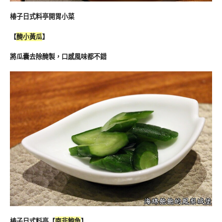
椿子日式料亭開胃小菜
【
醃小黃瓜
】
將瓜囊去除醃製，口感風味都不錯
椿子日式料亭【
南非鮑魚
】