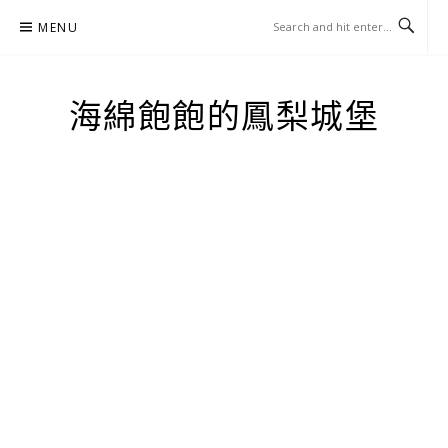
Skip
MENU
to
content
海綿飽飽的鳳梨城堡