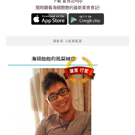
下載
愛食記App
隨時觀看海綿飽飽的最新美食食記!
窩客島 人氣窩客賞