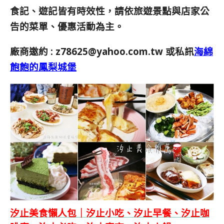
食記、遊記皆有時效性，請依旅遊景點與店家公
告的菜單、優惠活動為主。
廠商邀約 :
z78625@yahoo.com.tw
或私訊
海綿
飽飽的鳳梨城堡
汐止美食懶人包｜汐止小吃、汐止早餐、汐止咖