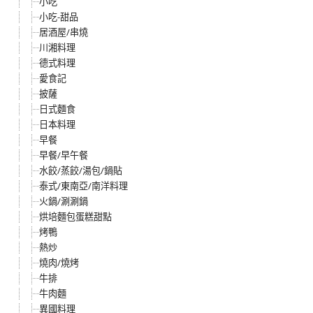
小吃
小吃-甜品
居酒屋/串燒
川湘料理
德式料理
愛食記
披薩
日式麵食
日本料理
早餐
早餐/早午餐
水餃/蒸餃/湯包/鍋貼
泰式/東南亞/南洋料理
火鍋/涮涮鍋
烘培麵包蛋糕甜點
烤鴨
熱炒
燒肉/燒烤
牛排
牛肉麵
異國料理