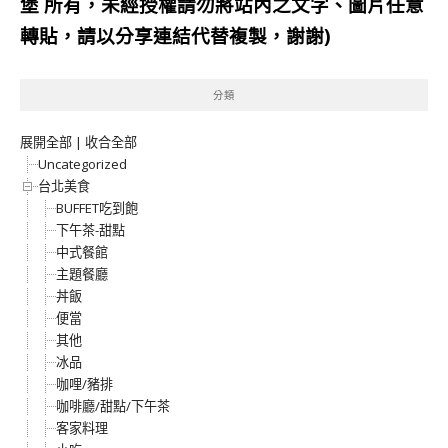
堡
所有，未經授權請勿將站內之文字、圖片任意
轉貼，請以分享連結代替複製，謝謝)
分類
展開全部
|
收合全部
Uncategorized
台北美食
BUFFET吃到飽
下午茶-甜點
中式餐館
主題餐廳
丼飯
便當
其他
冰品
咖哩/豬排
咖啡廳/甜點/下午茶
客家料理