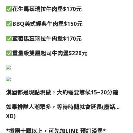
花生馬茲瑞拉牛肉堡$170元
BBQ美式經典牛肉堡$150元
藍莓馬茲瑞拉牛肉堡$170元
重量級雙層起司牛肉堡$220元
漢堡都是
現點現做，大約需要等候15~20分鐘
如果排隊人潮眾多，等待時間就會延長(廢話…
XD)
*揪團十顆以上，可先加LINE 預訂漢堡*