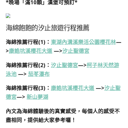
*晚場「滿10顆」漢堡可預訂*
海綿飽飽的汐止旅遊行程推薦
海綿推薦行程(1)：
東湖內溝溪樂活公園櫻花林
—
>
康誥坑溪櫻花大道
—>
汐止聖德宮
海綿推薦行程(2)：
汐止聖德宮
—>
柯子林天然游
泳池
—>
茄苳瀑布
海綿推薦行程(3)：
康誥坑溪櫻花大道
—>
汐止聖
德宮
—>
新山夢湖
內文為海綿體驗後的真實感受，每個人的感受不
盡相同，提供給大家參考囉！