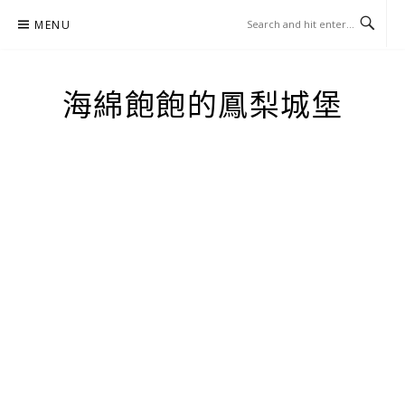
Skip
MENU
to
content
海綿飽飽的鳳梨城堡