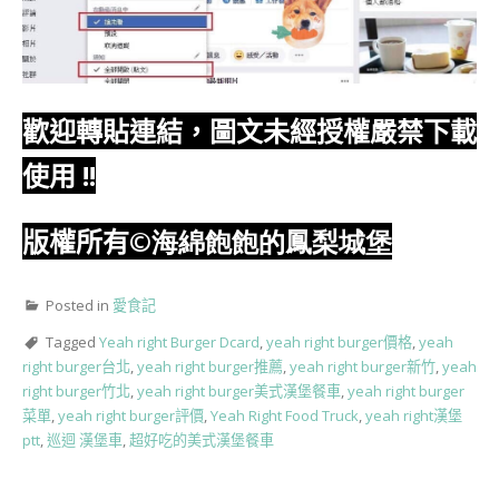
歡迎轉貼連結，圖文未經授權嚴禁下載
使用
!!
版權所有
©海綿飽飽的鳳梨城堡
Posted in
愛食記
Tagged
Yeah right Burger Dcard
,
yeah right burger價格
,
yeah
right burger台北
,
yeah right burger推薦
,
yeah right burger新竹
,
yeah
right burger竹北
,
yeah right burger美式漢堡餐車
,
yeah right burger
菜單
,
yeah right burger評價
,
Yeah Right Food Truck
,
yeah right漢堡
ptt
,
巡迴 漢堡車
,
超好吃的美式漢堡餐車