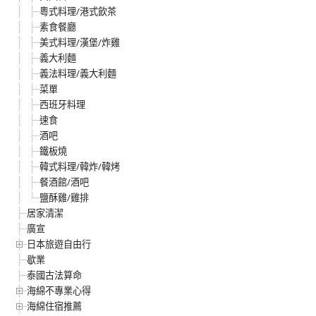
粵式料理/港式飲茶
素食餐廳
美式料理/漢堡/炸雞
義大利麵
義法料理/義大利麵
菜單
西班牙料理
速食
酒吧
鐵板燒
韓式料理/韓炸/韓烤
餐酒館/酒吧
鹽酥雞/雞排
居家清潔
廣宣
日本旅遊自由行
歇業
泰國古法算命
海綿不專業心得
海綿住宿推薦