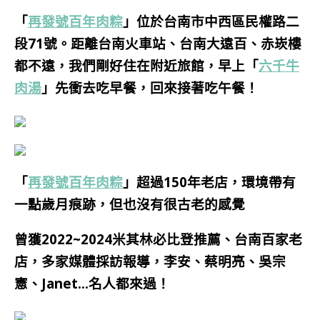
「
再發號百年肉粽
」位於台南市中西區民權路二
段71號。距離台南火車站、台南大遠百、赤崁樓
都不遠，我們剛好住在附近旅館，早上「
六千牛
肉湯
」先衝去吃早餐，
回來
接著吃午餐！
「
再發號百年肉粽
」超過150年老店，環境帶有
一點歲月痕跡，但也沒有很古老的感覺
曾獲2022~2024米其林必比登推薦、台南百家老
店，多家媒體採訪報導，李安、蔡明亮、吳宗
憲、Janet…名人都來過！