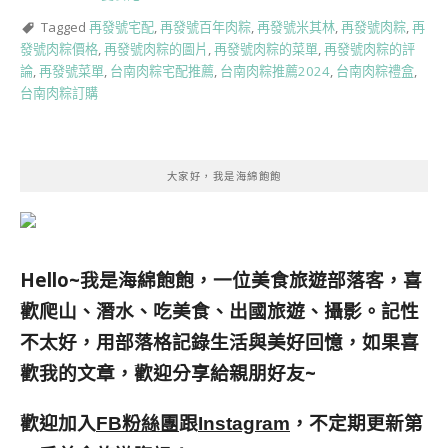
Tagged
再發號宅配
,
再發號百年肉粽
,
再發號米其林
,
再發號肉粽
,
再
發號肉粽價格
,
再發號肉粽的圖片
,
再發號肉粽的菜單
,
再發號肉粽的評
論
,
再發號菜單
,
台南肉粽宅配推薦
,
台南肉粽推薦2024
,
台南肉粽禮盒
,
台南肉粽訂購
大家好，我是海綿飽飽
Hello~我是海綿飽飽，一位美食旅遊部落客，
喜
歡爬山、潛水、吃美食、出國旅遊、攝影。
記性
不太好，用部落格記錄生活與美好回憶，
如果喜
歡我的文章，歡迎分享給親朋好友
~
歡迎加入
跟
，不定期更新第
FB粉絲團
Instagram