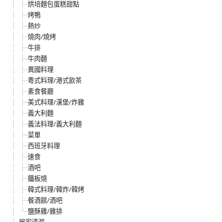
烘培麵包蛋糕甜點
烤鴨
熱炒
燒肉/燒烤
牛排
牛肉麵
異國料理
粵式料理/港式飲茶
素食餐廳
美式料理/漢堡/炸雞
義大利麵
義法料理/義大利麵
菜單
西班牙料理
速食
酒吧
鐵板燒
韓式料理/韓炸/韓烤
餐酒館/酒吧
鹽酥雞/雞排
居家清潔