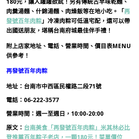
180元，讓人躍躍欲試！另有傳統古早味乾麵、
肉羹湯麵、什錦湯麵、肉燥飯等在地小吃。「
再
發號百年肉粽
」冷凍肉粽可低溫宅配，還可以帶
出國送朋友，堪稱台南
府城最佳伴手禮
！
附上店家地址、電話、營業時間、價目表MENU
供參考！
再發號百年肉粽
地址：台南市中西區民權路二段71號
電話：
06-222-3577
營業時間：週
一
至週日，10:0
0-20:00
原文：
台南美食「再發號百年肉粽」米其林必比
登推薦百年粽子老店，一顆180元！菜單價位