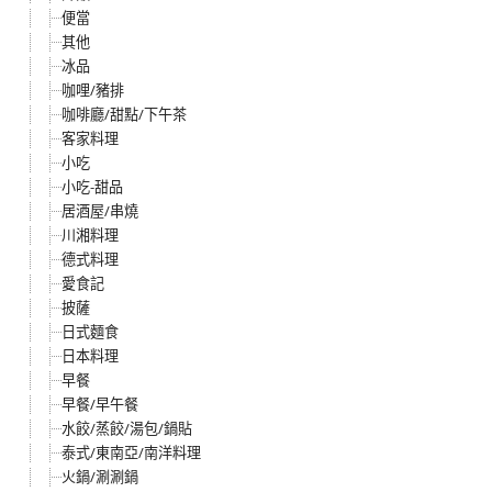
便當
其他
冰品
咖哩/豬排
咖啡廳/甜點/下午茶
客家料理
小吃
小吃-甜品
居酒屋/串燒
川湘料理
德式料理
愛食記
披薩
日式麵食
日本料理
早餐
早餐/早午餐
水餃/蒸餃/湯包/鍋貼
泰式/東南亞/南洋料理
火鍋/涮涮鍋