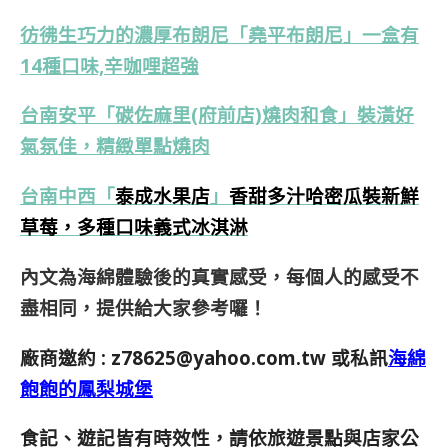
彷彿生巧力的濃厚布朗尼「堯平布朗尼」一盒有
14種口味,辛咖哩超強
台南安平「碳佐麻里(府前店)燒肉和食」裝潢好
氣氛佳，精緻單點燒肉
台南中西
「
泰成水果店
」
香甜多汁哈密瓜裝新鮮
草莓，多種口味義式冰淇淋
內文為海綿體驗後的真實感受，每個人的感受不
盡相同，提供給大家參考囉！
廠商邀約 :
z78625@yahoo.com.tw
或私訊
海綿
飽飽的鳳梨城堡
食記、遊記皆有時效性，請依旅遊景點與店家公