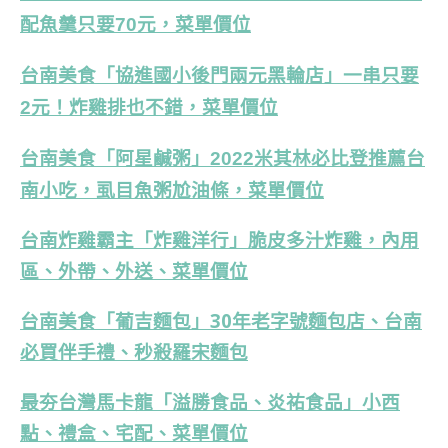
配魚羹只要70元，菜單價位
台南美食「協進國小後門兩元黑輪店」一串只要
2元！炸雞排也不錯，菜單價位
台南美食「阿星鹹粥」2022米其林必比登推薦台
南小吃，虱目魚粥尬油條，菜單價位
台南炸雞霸主「炸雞洋行」脆皮多汁炸雞，內用
區、外帶、外送、菜單價位
台南美食「葡吉麵包」30年老字號麵包店、台南
必買伴手禮、秒殺羅宋麵包
最夯台灣馬卡龍「溢勝食品、炎祐食品」小西
點、禮盒、宅配、菜單價位