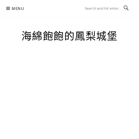
Skip
MENU
to
content
海綿飽飽的鳳梨城堡