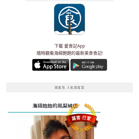
下載
愛食記App
隨時觀看海綿飽飽的最新美食食記!
窩客島 人氣窩客賞