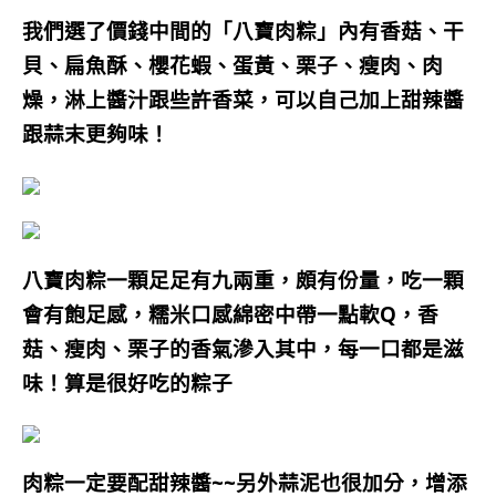
我們選了價錢中間的「八寶肉粽」內有香菇、干
貝、扁魚酥、櫻花蝦、蛋黃、栗子、瘦肉、肉
燥，淋上醬汁跟些許香菜，可以自己加上甜辣醬
跟蒜末更夠味！
八寶肉粽一顆足足有九兩重，頗有份量，吃一顆
會有飽足感，糯米口感綿密中帶一點
軟Q，香
菇、瘦肉、栗子的香氣滲入其中，每一口都是滋
味！算是很好吃的粽子
肉粽一定要配甜辣醬~~另外蒜泥也很加分，增添