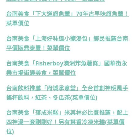
台南美食「下大道旗魚羹」70年古早味旗魚羹！
菜單價位
台南美食「上海好味道小籠湯包」鄉民推薦台南
平價版鼎泰豐！菜單價位
台南美食「Fisherboy澳洲炸魚薯條」國華街永
樂市場街邊美食，菜單價位
台南飲料推薦「府城承意堂」全台首創神明風手
搖杯飲料，紅茶、冬瓜茶(菜單價位)
台南美食「落成米糕」米其林必比登推薦，配上
四神湯一套剛剛好！另有葉香冷凍米糕(菜單價
位)