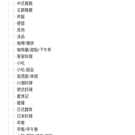
中式餐館
主題餐廳
丼飯
便當
其他
冰品
咖哩/豬排
咖啡廳/甜點/下午茶
客家料理
小吃
小吃-甜品
居酒屋/串燒
川湘料理
德式料理
愛食記
披薩
日式麵食
日本料理
早餐
早餐/早午餐