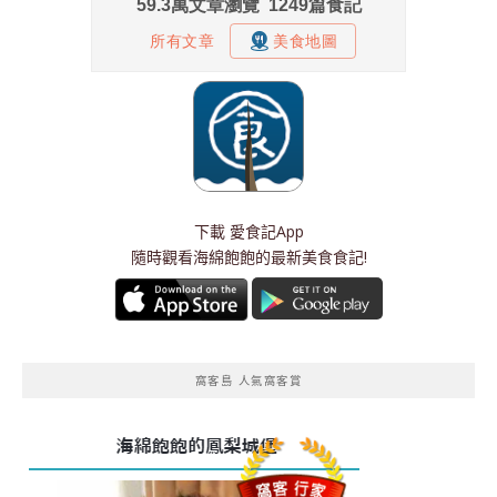
下載
愛食記App
隨時觀看海綿飽飽的最新美食食記!
窩客島 人氣窩客賞