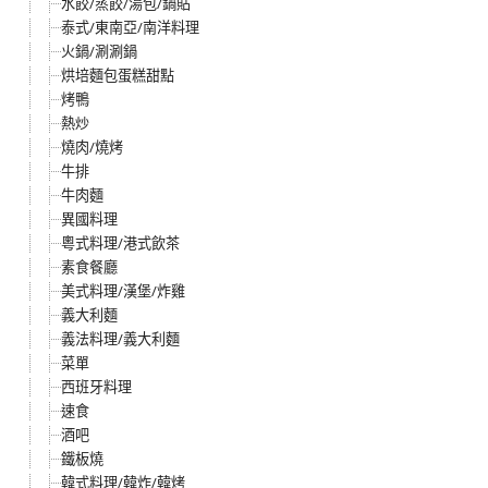
水餃/蒸餃/湯包/鍋貼
泰式/東南亞/南洋料理
火鍋/涮涮鍋
烘培麵包蛋糕甜點
烤鴨
熱炒
燒肉/燒烤
牛排
牛肉麵
異國料理
粵式料理/港式飲茶
素食餐廳
美式料理/漢堡/炸雞
義大利麵
義法料理/義大利麵
菜單
西班牙料理
速食
酒吧
鐵板燒
韓式料理/韓炸/韓烤