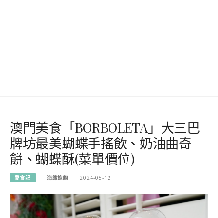
澳門美食「BORBOLETA」大三巴
牌坊最美蝴蝶手搖飲、奶油曲奇
餅、蝴蝶酥(菜單價位)
愛食記
海綿飽飽
2024-05-12