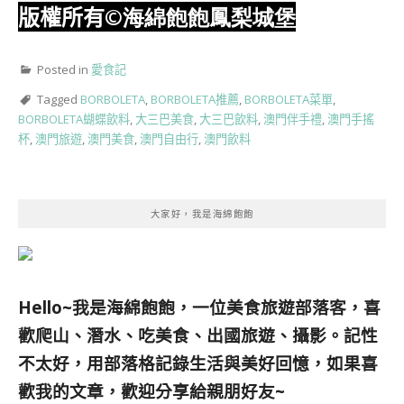
版權所有
©海綿飽飽鳳梨城堡
Posted in
愛食記
Tagged
BORBOLETA
,
BORBOLETA推薦
,
BORBOLETA菜單
,
BORBOLETA蝴蝶飲料
,
大三巴美食
,
大三巴飲料
,
澳門伴手禮
,
澳門手搖
杯
,
澳門旅遊
,
澳門美食
,
澳門自由行
,
澳門飲料
大家好，我是海綿飽飽
Hello~我是海綿飽飽，一位美食旅遊部落客，
喜
歡爬山、潛水、吃美食、出國旅遊、攝影。
記性
不太好，用部落格記錄生活與美好回憶，
如果喜
歡我的文章，歡迎分享給親朋好友
~