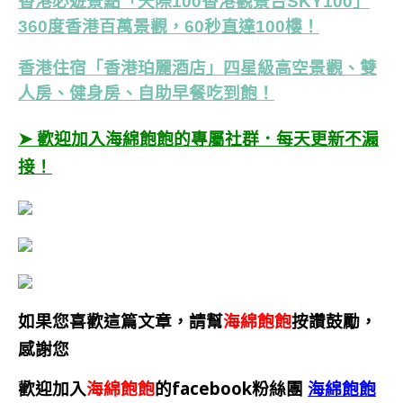
香港必遊景點「天際100香港觀景台SKY100」
360度香港百萬景觀，60秒直達100樓！
香港住宿「香港珀麗酒店」四星級高空景觀、雙
人房、健身房、自助早餐吃到飽！
➤ 歡迎加入海綿飽飽的專屬社群．每天更新不漏
接！
如果您喜歡這篇文章，請幫
海綿飽飽
按讚鼓勵，
感謝您
歡迎加入
海綿飽飽
的facebook粉絲團
海綿飽飽