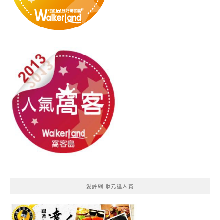
愛評網 狀元達人賞