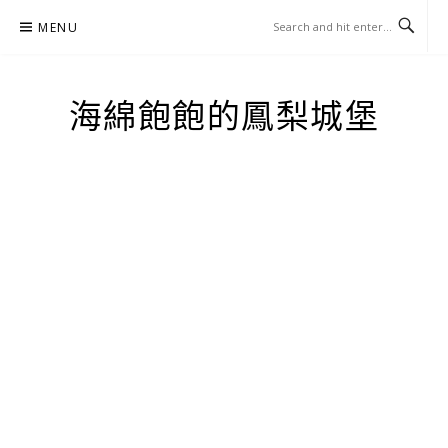
Skip
MENU
to
content
海綿飽飽的鳳梨城堡