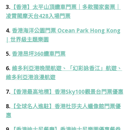
3.
【香港】太平山頂纜車門票｜多款獨家套票｜
凌霄閣摩天台428入場門票
4.
香港海洋公園門票 Ocean Park Hong Kong
| 世界級主題樂園
5.
香港昂坪360纜車門票
6.
維多利亞港晚間航遊、「幻彩詠香江」航遊、
維多利亞港浪漫航遊
7.
【香港最高地標】香港Sky100觀景台門票優惠
8.
【全球名人進駐】香港杜莎夫人蠟像館門票優
惠
9.
【香港迪士尼餐廳】香港迪士尼樂園優惠餐券