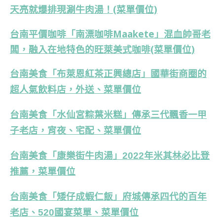
天亮就爆排現涮牛肉湯！(菜單價位)
台南平價咖啡「南漂咖啡Maakete」混血帥哥老
闆，融入在地特色的旺萊美式咖啡(菜單價位)
台南美食「布萊恩紅茶正興總店」國華街商圈的
超人氣飲料店，外送、菜單價位
台南美食「水仙宮粽葉米糕」傳承三代飄香一甲
子老店，宵夜、宅配、菜單價位
台南美食「康樂街牛肉湯」2022年米其林必比登
推薦，菜單價位
台南美食「矮仔成蝦仁飯」府城傳承四代的百年
老店、520國宴菜單、菜單價位