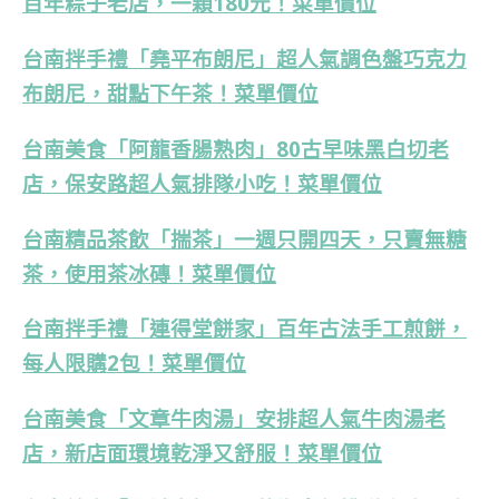
百年粽子老店，一顆180元！菜單價位
台南拌手禮「堯平布朗尼」超人氣調色盤巧克力
布朗尼，甜點下午茶！菜單價位
台南美食「阿龍香腸熟肉」80古早味黑白切老
店，保安路超人氣排隊小吃！菜單價位
台南精品茶飲「揣茶」一週只開四天，只賣無糖
茶，使用茶冰磚！菜單價位
台南拌手禮「連得堂餅家」百年古法手工煎餅，
每人限購2包！菜單價位
台南美食「文章牛肉湯」安排超人氣牛肉湯老
店，新店面環境乾淨又舒服！菜單價位