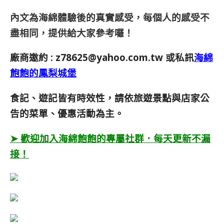
內文為海綿體驗後的真實感受，每個人的感受不
盡相同，提供給大家參考囉！
廠商邀約 :
z78625@yahoo.com.tw
或私訊
海綿
飽飽的鳳梨城堡
食記、遊記皆有時效性，請依旅遊景點與店家公
告的菜單、優惠活動為主。
➤ 歡迎加入海綿飽飽的專屬社群．每天更新不漏
接！