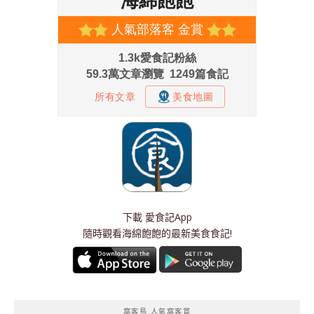
下載
愛食記App
隨時觀看海綿飽飽的最新美食食記!
窩客島 人氣窩客賞