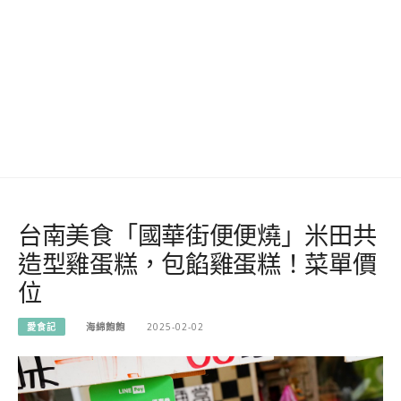
台南美食「國華街便便燒」米田共
造型雞蛋糕，包餡雞蛋糕！菜單價
位
愛食記
海綿飽飽
2025-02-02