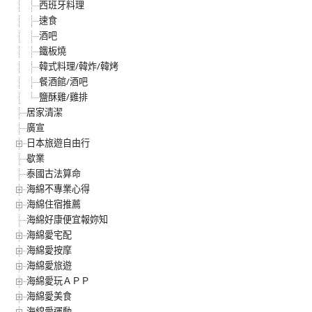
西班牙料理
速食
酒吧
鐵板燒
韓式料理/韓炸/韓烤
餐酒館/酒吧
鹽酥雞/雞排
居家清潔
廣宣
日本旅遊自由行
歇業
泰國古法算命
海綿不專業心得
海綿住宿推薦
海綿好康便宜報妳知
海綿愛宅配
海綿愛按摩
海綿愛旅遊
海綿愛玩ＡＰＰ
海綿愛美食
海綿愛運動