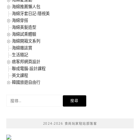
海綿推薦懶人包
海綿牙套日記-隱視美
海綿穿搭
海綿美髮造型
海綿試乘體驗
海綿開箱文系列
海綿雜誌賞
生活隨記
痞客邦網頁設計
聯成電腦-設計課程
英文課程
韓國旅遊自由行
搜
尋
關
鍵
2024-2026 食尚玩家駐站部落客
字: