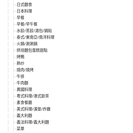
日式麵食
日本料理
早餐
早餐/早午餐
水餃/蒸餃/湯包/鍋貼
泰式/東南亞/南洋料理
火鍋/涮涮鍋
烘培麵包蛋糕甜點
烤鴨
熱炒
燒肉/燒烤
牛排
牛肉麵
異國料理
粵式料理/港式飲茶
素食餐廳
美式料理/漢堡/炸雞
義大利麵
義法料理/義大利麵
菜單