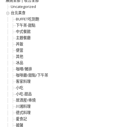
展開全部
|
收合全部
Uncategorized
台北美食
BUFFET吃到飽
下午茶-甜點
中式餐館
主題餐廳
丼飯
便當
其他
冰品
咖哩/豬排
咖啡廳/甜點/下午茶
客家料理
小吃
小吃-甜品
居酒屋/串燒
川湘料理
德式料理
愛食記
披薩