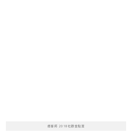
痞客邦 2018社群金點賞