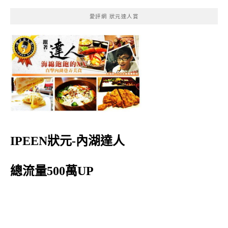
愛評網 狀元達人賞
IPEEN狀元-內湖達人
總流量500萬UP