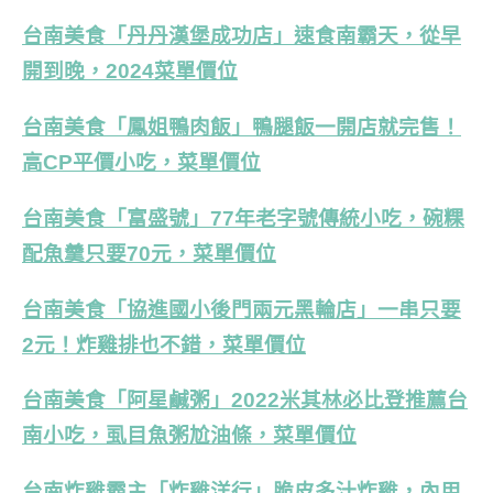
台南美食「丹丹漢堡成功店」速食南霸天，從早
開到晚，2024菜單價位
台南美食「鳳姐鴨肉飯」鴨腿飯一開店就完售！
高CP平價小吃，菜單價位
台南美食「富盛號」77年老字號傳統小吃，碗粿
配魚羹只要70元，菜單價位
台南美食「協進國小後門兩元黑輪店」一串只要
2元！炸雞排也不錯，菜單價位
台南美食「阿星鹹粥」2022米其林必比登推薦台
南小吃，虱目魚粥尬油條，菜單價位
台南炸雞霸主「炸雞洋行」脆皮多汁炸雞，內用