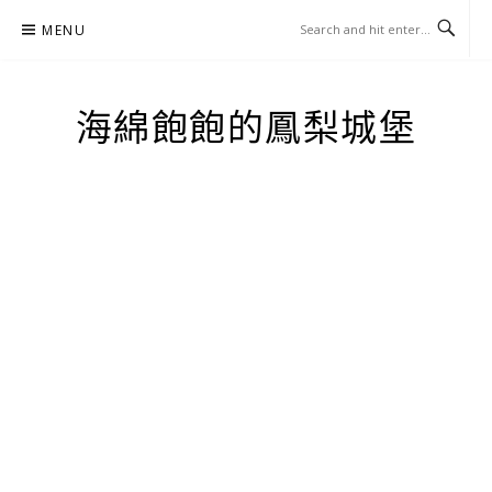
Skip
MENU
to
content
海綿飽飽的鳳梨城堡