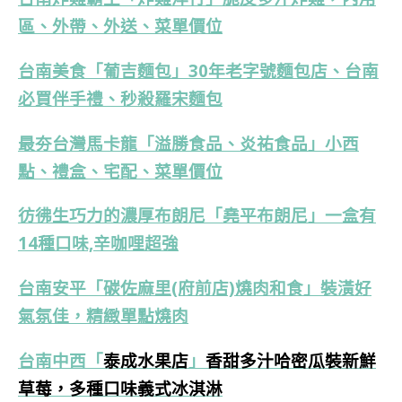
區、外帶、外送、菜單價位
台南美食「葡吉麵包」30年老字號麵包店、台南
必買伴手禮、秒殺羅宋麵包
最夯台灣馬卡龍「溢勝食品、炎祐食品」小西
點、禮盒、宅配、菜單價位
彷彿生巧力的濃厚布朗尼「堯平布朗尼」一盒有
14種口味,辛咖哩超強
台南安平「碳佐麻里(府前店)燒肉和食」裝潢好
氣氛佳，精緻單點燒肉
台南中西
「
泰成水果店
」
香甜多汁哈密瓜裝新鮮
草莓，多種口味義式冰淇淋