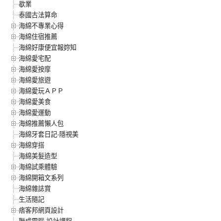
歇業
泰國古法算命
海綿不專業心得
海綿住宿推薦
海綿好康便宜報妳知
海綿愛宅配
海綿愛按摩
海綿愛旅遊
海綿愛玩ＡＰＰ
海綿愛美食
海綿愛運動
海綿推薦懶人包
海綿牙套日記-隱視美
海綿穿搭
海綿美髮造型
海綿試乘體驗
海綿開箱文系列
海綿雜誌賞
生活隨記
痞客邦網頁設計
聯成電腦-設計課程