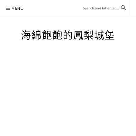
Skip
MENU
to
content
海綿飽飽的鳳梨城堡