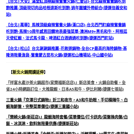
【台北|大安】滿堂紅頂極麻辣鴛鴦火鍋(仁愛店)-台北麻辣鴛鴦鍋吃到
飽推薦-頂級現切肉品哈根達斯吃到飽-過年圍爐外帶組合(捷運信義安和
站)
【台北|萬華】馬辣頂級麻辣鴛鴦火鍋(漢口店)-台北西門町麻辣鴛鴦鍋
吃到飽-馬辣10周年感恩回饋地表最強菜單-澳洲M9+黑毛和牛、阿根廷
天使紅蝦、法式馬卡龍、啤酒紅白酒通通吃到飽(捷運西門町站)
【台北|松山】台北涮涮鍋推薦-花敦道鍋物-全台CP最高的海陸鍋物-基
隆港限量漁貨-鴛鴦蒙古昆布火鍋(捷運松山機場站-中山國中站)
【
新
北
火鍋閱讀延伸
】
『祥富水產沙茶火鍋超市(家樂福新店店)』新店美食，火鍋自助餐，全
省24小時網路訂位，大推龍蝦、日本A5和牛、伊比利豬(捷運七張站)
三重火鍋『京澤日式鍋物』近三和夜市，A3和牛肋眼、手切橫隔牛、白
蝦海鮮盤，完整菜單價位(捷運三重國小站)
『樂崎火鍋(新莊店)』龍蝦海陸套餐/菜單價位/打卡送肉/菜盤換肉盤/白
飯、冰淇淋、飲料無限量供應(捷運新莊站)
板橋火鍋/板橋美食『金鍋盃(板橋加盟店)』活鱈場蟹+20雪花牛/青菜無