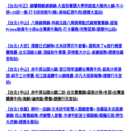
【台北|中正】鍋饕精緻涮涮鍋-大直街實踐大學旁超值大盤肉火鍋-牛小
排+10送一盤-打卡送培根牛(豬)-美味紅酒牛肉(捷運大直站)
【台北|中山】八條麻辣鍋-林森北路八條通單點式麻辣鴛鴦鍋-超強
Prime無骨牛小排&台灣黃牛胸肉-打卡優惠/完整菜單(捷運中山站)
【台北|大安】璞膳日式鍋物(文末送雪花牛套餐)-康熙來了&旅行應援
團推薦-台北頂級火鍋-頂級和牛專賣-菲律賓大沙公-桌邊服務(捷運信義
安和站)
【台北|中山】赤牛哥汕頭火鍋-當日現宰溫體台灣黃牛肉-扁魚沙茶湯
頭-純手工沙茶醬-松江路溫體牛火鍋推薦-非凡大探索報導(捷運行天宮
站)
【台北|中山】赤牛哥汕頭火鍋二訪-台北鴛鴦鍋(扁魚沙茶/冬菜)台灣溫
體黃牛肉/海鮮/滷肉飯/聚餐(捷運行天宮站)
【台北|信義】柳村一品鍋(文末送‎宅配雙人龍蝦套餐‬)-信義區永吉路涮
涮鍋-松山鴛鴦麻辣-虎蝦雙人套餐-冷凍宅配波士頓龍蝦/龍膽石斑/野生
大虎蝦(捷運永春站)