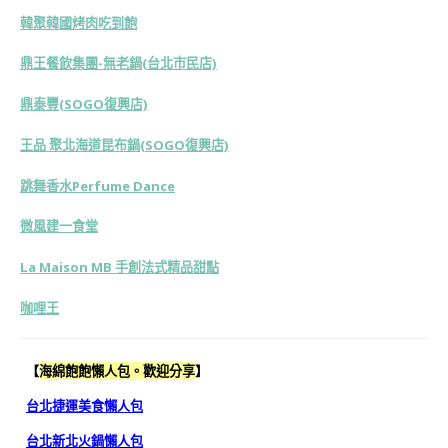
韓聚韓國烤肉吃到飽
鼎王餐飲集團-無老鍋(台北市民店)
鼎泰豐(SOGO復興店)
王品 聚北海道昆布鍋(SOGO復興店)
跳舞香水Perfume Dance
微風建一食堂
La Maison MB 手創法式精品甜點
咖哩王
【
海綿飽飽懶人包。歡迎分享
】
台北捷運美食懶人包
台北新北火鍋懶人包