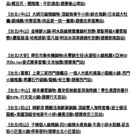
品/蝶豆花、闇陰陽、牛奶湯底(捷運後山埤站)
【台北|中山】大師兄麻辣鍋物-頂級無骨牛小排/綜合海鮮/日本超大牡
蠣/銷魂麵/完整菜單/肉品買一送一優惠(捷運忠孝復興站)
【台北|中山】金極鮮火鍋-明水路麻辣鴛鴦鍋吃到飽-單點等級X優質服
務X霸氣裝潢-哈根達斯/莫凡彼/明治冰淇淋通通吃到飽(捷運劍南路站)
【台北|大安】齊民市集有機鍋物(永豐餘生技)永康街火鍋推薦X亞洲50
大Bo.lan泰式豬骨套餐/文末抽獎(捷運東門站)
【台北|萬華】上乘三家西門旗艦店-一個人也能吃痛風小龍蝦火鍋-西門
火鍋推薦/黑鑽石竹碳鍋/龍蝦/帝王蟹(捷運西門站)
【台北|中山】極禾優質鍋物-農安街無敵澎湃海陸鍋！學生憑證肉量升
級50%-行天宮火鍋(捷運行天宮站)
【台北|松山】極鮮流 精緻活海鮮涮涮鍋-頂級雙人海陸套餐(波士頓活
龍蝦+美國頂級安格斯牛小排)優惠活動(捷運南京三民站)
【台北|松山】子辣個人麻辣鍋-四川麻辣水煮魚鍋-牛肩小排水梨鍋-延吉
街小巨蛋火鍋/停車便利(捷運台北小巨蛋站)