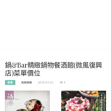
鍋&Bar精緻鍋物餐酒館(微風復興
店)菜單價位
菜單
海綿飽飽
2019-01-01
1