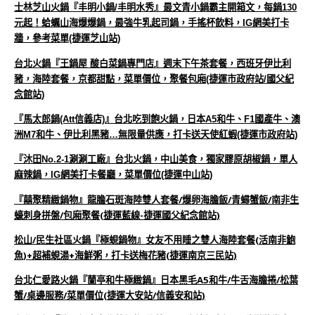
士林芝山火鍋『丰明小鍋/丰明水秀』最文青小鍋霸主開箱文，每鍋130
元起！蛤蠣山海爆爆鍋，最強牛乳起司鍋，手搖杯飲料，IG網美打卡
牆，參考菜單(捷運芝山站)
台北火鍋『王鍋屋 酸白菜鍋專門店』週末下午茶套餐，西班牙伊比利
豬，海陸套餐，京都甜點，菜單價位，聚餐包廂(捷運市政府站/國父紀
念館站)
『馬太郎鍋(Att信義店)』台北吃到飽火鍋，日本A5和牛、F1國產牛、澳
洲M7和牛、伊比利黑豬…無限量供應，打卡送天使紅蝦(捷運市政府站)
『沐田No.2-1涮涮工廠』台北火鍋，中山美食，獨家膠原胡椒鍋，單人
麻辣鍋，IG網美打卡餐廳，菜單價位(捷運中山站)
『囍聚精緻鍋物』龍膽石斑海陸雙人套餐/爆卵海膽飯/青蟳蟹飯/南非生
蠔刺身拼盤/包廂聚餐(捷運藍線-捷運國父紀念館站)
松山/民生社區火鍋『極蜆鍋物』女友不用睡之雙人海陸套餐(活南非鮑
魚)+超補蜆湯+海鮮粥，打卡送梅花豬(捷運南京三民站)
台北仁愛路火鍋『蘭亭和牛極緻鍋』日本黑毛A5和牛/牛舌海膽捲/松葉
蟹/桌邊服務/菜單價位(捷運大安站/信義安和站)