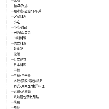
冰品
咖哩/豬排
咖啡廳/甜點/下午茶
客家料理
小吃
小吃-甜品
居酒屋/串燒
川湘料理
德式料理
愛食記
披薩
日式麵食
日本料理
早餐
早餐/早午餐
水餃/蒸餃/湯包/鍋貼
泰式/東南亞/南洋料理
火鍋/涮涮鍋
烘培麵包蛋糕甜點
烤鴨
熱炒