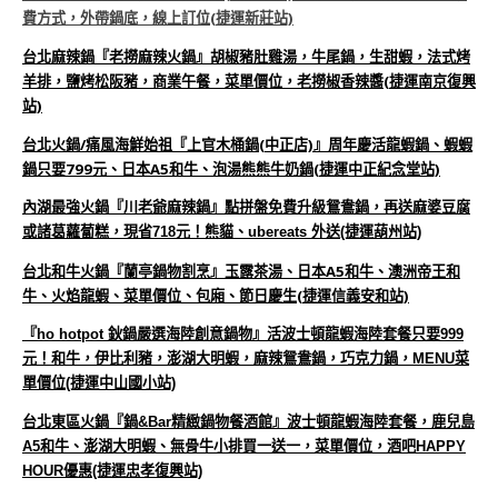
費方式，外帶鍋底，線上訂位(捷運新莊站)
台北麻辣鍋『老撈麻辣火鍋』胡椒豬肚雞湯，牛尾鍋，生甜蝦，法式烤
羊排，鹽烤松阪豬，商業午餐，菜單價位，老撈椒香辣醬(捷運南京復興
站)
台北火鍋/痛風海鮮始祖『上官木桶鍋(中正店)』周年慶活龍蝦鍋、蝦蝦
鍋只要799元、日本A5和牛、泡湯熊熊牛奶鍋(捷運中正紀念堂站)
內湖最強火鍋『川老爺麻辣鍋』點拼盤免費升級鴛鴦鍋，再送麻婆豆腐
或諸葛蘿蔔糕，現省718元！熊貓、ubereats 外送(捷運葫州站)
台北和牛火鍋『蘭亭鍋物割烹』玉露茶湯、日本A5和牛、澳洲帝王和
牛、火焰龍蝦、菜單價位、包廂、節日慶生(捷運信義安和站)
『ho hotpot 鈥鍋嚴選海陸創意鍋物』活波士頓龍蝦海陸套餐只要999
元！和牛，伊比利豬，澎湖大明蝦，麻辣鴛鴦鍋，巧克力鍋，MENU菜
單價位(捷運中山國小站)
台北東區火鍋『鍋&Bar精緻鍋物餐酒館』波士頓龍蝦海陸套餐，鹿兒島
A5和牛、澎湖大明蝦、無骨牛小排買一送一，菜單價位，酒吧HAPPY
HOUR優惠(捷運忠孝復興站)