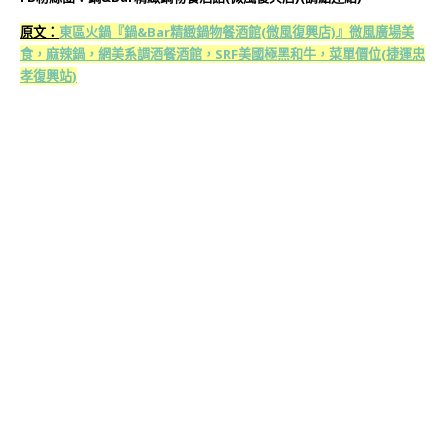
原文：
東區火鍋『鍋&Bar精緻鍋物餐酒館(微風復興店)』微風廣場美
食，麻辣鍋，網美系調酒餐酒館，SRF美國極黑和牛，菜單價位(捷運忠
孝復興站)