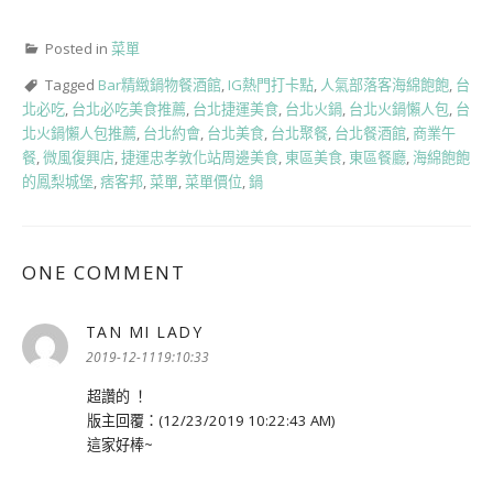
Posted in
菜單
Tagged
Bar精緻鍋物餐酒館
,
IG熱門打卡點
,
人氣部落客海綿飽飽
,
台
北必吃
,
台北必吃美食推薦
,
台北捷運美食
,
台北火鍋
,
台北火鍋懶人包
,
台
北火鍋懶人包推薦
,
台北約會
,
台北美食
,
台北聚餐
,
台北餐酒館
,
商業午
餐
,
微風復興店
,
捷運忠孝敦化站周邊美食
,
東區美食
,
東區餐廳
,
海綿飽飽
的鳳梨城堡
,
痞客邦
,
菜單
,
菜單價位
,
鍋
ONE COMMENT
TAN MI LADY
表
示:
2019-12-1119:10:33
超讚的 ！
版主回覆：(12/23/2019 10:22:43 AM)
這家好棒~