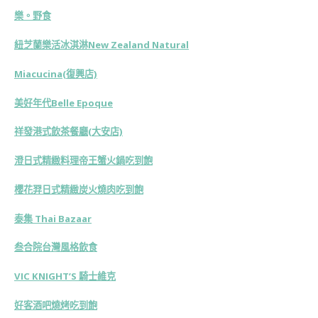
樂。野食
紐芝蘭樂活冰淇淋New Zealand Natural
Miacucina(復興店)
美好年代Belle Epoque
祥發港式飲茶餐廳(大安店)
澄日式精緻料理帝王蟹火鍋吃到飽
櫻花羿日式精緻炭火燒肉吃到飽
泰集 Thai Bazaar
叁合院台灣風格飲食
VIC KNIGHT’S 騎士維克
好客酒吧燒烤吃到飽