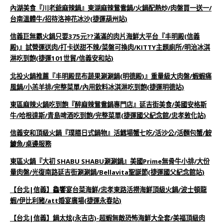
內湖美食『川老爺麻辣鍋』東湖麻辣鴛鴦鍋/火鍋配熱炒/肉盤買一送一/
台南溫體牛/招待洛神花冰沙(捷運葫州站)
信義巨無霸火鍋只要375元??滿滿的肉片海鮮大平台『丰明殿(信義
殿)』試營運送肉/打卡送甜不辣/菜盤可換肉/KITTY主題廁所/明治冰淇
淋吃到飽(捷運101世貿/信義安和站)
北投火鍋推薦『丰明殿昆布蔬果涮涮鍋(明德殿)』重量級大肉盤/蝦蝦痛
風鍋/小羔羊排/完整菜單/內用飲料冰淇淋吃到飽(捷運明德站)
東區麻辣火鍋吃到飽『醉麻辣鴛鴦鍋專門店』延吉街美食/美國安格斯
牛/哈根達斯/青島啤酒吃到飽/完整菜單(捷運國父紀念館/忠孝敦化站)
信義安和頂級火鍋『璞膳日式鍋物』活鱈場蟹七吃/活沙公/活麵包蟹/鮟
鱇魚/桌邊服務
東區火鍋『大初 SHABU SHABU涮涮鍋』美國Prime無骨牛小排/大份
量肉盤/光復南路延吉街涮涮鍋/Bellavita聖誕節(捷運國父紀念館站)
【台北|信義】鱻饗宴台菜海鮮/忠孝東路活撈海鮮頂級火鍋/波士頓龍
蝦/伊比利豬/att婚宴廣場(捷運永春站)
【台北|信義】鍋太炫(永吉店)-超蝦無敵恐怖海鮮大全套/美福頂級肉