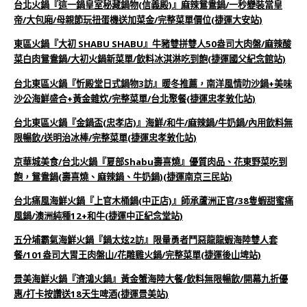
台北火鍋『這一鍋皇室秘藏鍋物(信義殿)』麻辣鴛鴦鍋/一秒變裝當皇
帝/大包廂/母親節玩扭蛋機送加菜金/完整菜單價位(捷運大安站)
東區火鍋『大初 SHABU SHABU』牛豬雙拼雙人50盎司大肉盤/麻辣酸
菜白肉鴛鴦鍋/大初火鍋新菜單/飲料冰淇淋吃到飽(捷運國父紀念館站)
台北東區火鍋『忻殿堂日式鍋物3訪』暖冬推薦，南洋風情叻沙鍋+美味
沙公海鮮盛合+黃金雜炊/完整菜單/台北聚餐(捷運忠孝敦化站)
台北東區火鍋『金鍋盃(忠孝店)』海鮮/和牛/麻辣鍋/牛奶鍋/內用飲料無
限暢飲/送明治冰棒/完整菜單(捷運忠孝敦化站)
京華城美食/台北火鍋『夏部Shabu壽喜燒』優質肉品、花東野菜吃到
飽，鴛鴦鍋(壽喜燒、麻辣鍋、牛奶鍋)(捷運南京三民站)
台北痛風海鮮火鍋『上官木桶鍋(中正店)』師承蘆洲正官/38隻蝦甜蜜痛
風鍋/澳洲純種12+和牛(捷運中正紀念堂站)
五分埔霸氣海鮮火鍋『鍋太炫2訪』限量勇者鬥惡龍龍蝦海陸雙人套
餐/101盎司大胃王肉盤山/花雕雞火鍋/完整菜單(捷運後山埤站)
景美海鮮火鍋『濟鴻火鍋』黃金蟹海陸大餐/飲料無限暢飲/開幕九折優
惠/打卡按讚送18天生啤酒(捷運景美站)