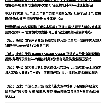
限續/飲料喝到飽/完整菜單/大盤肉/痛風鍋/日本和牛(捷運板橋站)
中永和羊肉爐『山羊城 全羊館羊肉爐 中和莒光店』紅燒羊/蔬菜羊/麻辣
鍋/鴛鴦鍋/外帶/完整菜單價位(捷運府中站)
板橋活海鮮火鍋/涮涮鍋『崔官木桶鍋』頂級海鮮/大胃王大盤肉/蝦爆痛
風鍋/澳洲和牛/愛爾蘭玫瑰膏蟹/帝王蟹/波士頓龍蝦(捷運新埔站)
【新北|板橋】京宴屋涮涮鍋-板橋吃到飽火鍋-全台唯一溫體牛肉火鍋吃
到飽只要399元喔！(捷運府中站)
【新北|永和】沸騰 Boiling Shabu Shabu-頂溪站大份量肉盤鴛鴦涮
涮鍋-奧勒岡頂級和牛-內用飲料與冰淇淋無限量供應(捷運頂溪站)
【新北|中和】鍋大俠日式石頭火鍋-永和樂華夜市火鍋推薦-帝王巨無霸
四人套餐(大紅蟳+帝王蝦+巨無霸海鮮盤)-高CP海戰車蝦(捷運頂溪站)
【新北|淡水】九濤石頭火鍋-淡水老街大塊牛排旁-必點鄉民等級海大
蝦-獨家特製沙茶-菜單-酸梅湯/麥茶/研磨咖啡/霜淇淋無限量供應(捷運
淡水站)