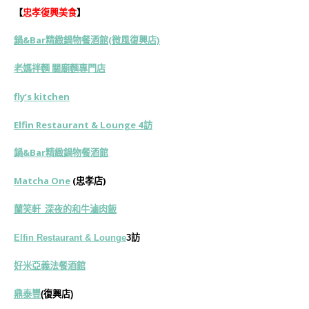
【
忠孝復興美食
】
鍋&Bar精緻鍋物餐酒館(微風復興店)
老媽拌麵 關廟麵專門店
fly’s kitchen
Elfin Restaurant & Lounge 4訪
鍋&Bar精緻鍋物餐酒館
Matcha One
(忠孝店)
蘭笑軒 深夜的和牛滷肉飯
Elfin Restaurant & Lounge
3訪
好米亞義法餐酒館
鼎泰豐
(復興店)