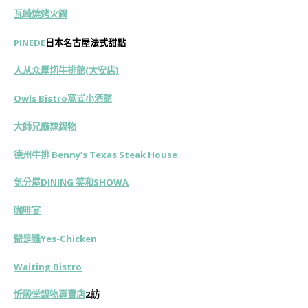
瓦崎燒烤火鍋
PINEDE
日本名古屋法式甜點
人从众厚切牛排館(大安店)
Owls Bistro窩式小酒館
大師兄麻辣鍋物
德州牛排 Benny’s Texas Steak House
気分屋DINING 笑和SHOWA
咖啡宴
爺是雞Yes-Chicken
Waiting Bistro
忻殿堂鍋物專賣店
2訪