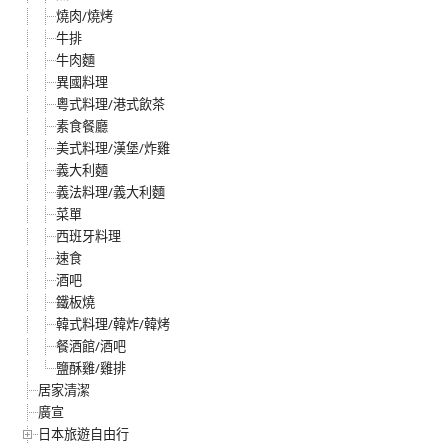
燒肉/燒烤
牛排
牛肉麵
異國料理
粵式料理/港式飲茶
素食餐廳
美式料理/漢堡/炸雞
義大利麵
義法料理/義大利麵
菜單
西班牙料理
速食
酒吧
鐵板燒
韓式料理/韓炸/韓烤
餐酒館/酒吧
鹽酥雞/雞排
居家清潔
廣宣
日本旅遊自由行