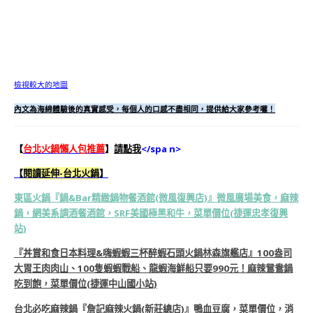
檢視較大的地圖
內文為海綿體驗後的真實感受，每個人的口感不盡相同，提供給大家參考囉！
【
台北火鍋懶人包推薦
】
請點我
</spa n>
【
閱讀延伸-台北火鍋
】
東區火鍋『鍋&Bar精緻鍋物餐酒館(微風復興店)』微風廣場美食，麻辣
鍋，網美系調酒餐酒館，SRF美國極黑和牛，菜單價位(捷運忠孝復興
站)
『丼賞和食日本料理&嗨蝦蝦三杯醉蝦石頭火鍋林森旗艦店』100盎司
大胃王肉肉山、100隻蝦蝦戰船、龍蝦海鮮船只要990元！麻辣鴛鴦鍋
吃到飽，菜單價位(捷運中山國小站)
台北必吃麻辣鍋『詹記麻辣火鍋(新莊總店)』鴨血豆腐，菜單價位，消