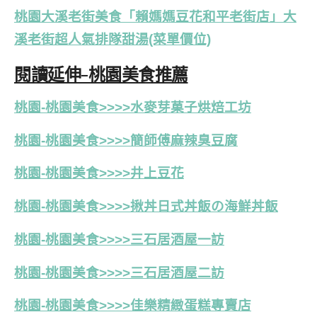
桃園大溪老街美食「賴媽媽豆花和平老街店」大
溪老街超人氣排隊甜湯(菜單價位)
閱讀延伸-桃園美食推薦
桃園-桃園美食>>>>水麥芽菓子烘焙工坊
桃園-桃園美食>>>>簡師傅麻辣臭豆腐
桃園-桃園美食>>>>井上豆花
桃園-桃園美食>>>>揪丼日式丼飯の海鮮丼飯
桃園-桃園美食>>>>三石居酒屋一訪
桃園-桃園美食>>>>三石居酒屋二訪
桃園-桃園美食>>>>佳樂精緻蛋糕專賣店