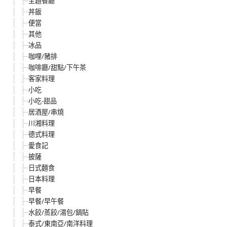
主題餐廳
丼飯
便當
其他
冰品
咖哩/豬排
咖啡廳/甜點/下午茶
客家料理
小吃
小吃-甜品
居酒屋/串燒
川湘料理
德式料理
愛食記
披薩
日式麵食
日本料理
早餐
早餐/早午餐
水餃/蒸餃/湯包/鍋貼
泰式/東南亞/南洋料理