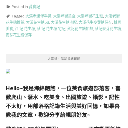
Posted in
愛食記
Tagged
大溪老街伴手禮
,
大溪老街美食
,
大溪老街花生糖
,
大溪老街
花生糖推薦
,
大溪花生糖ptt
,
大溪花生糖宅配
,
大溪花生麥芽糖保存
,
桃園
美食
,
江 記 花生糖
,
蔡 記 花生糖 宅配
,
蔡記花生糖加熱
,
蔡記麥芽花生糖
,
麥芽花生糖保存
大家好，我是海綿飽飽
Hello~我是海綿飽飽，一位美食旅遊部落客，
喜
歡爬山、潛水、吃美食、出國旅遊、攝影。
記性
不太好，用部落格記錄生活與美好回憶，
如果喜
歡我的文章，歡迎分享給親朋好友
~