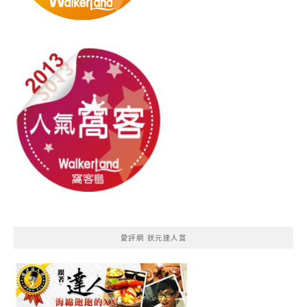
愛評網 狀元達人賞