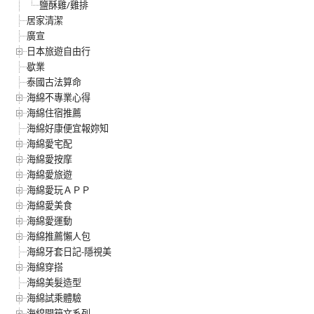
鹽酥雞/雞排
居家清潔
廣宣
日本旅遊自由行
歇業
泰國古法算命
海綿不專業心得
海綿住宿推薦
海綿好康便宜報妳知
海綿愛宅配
海綿愛按摩
海綿愛旅遊
海綿愛玩ＡＰＰ
海綿愛美食
海綿愛運動
海綿推薦懶人包
海綿牙套日記-隱視美
海綿穿搭
海綿美髮造型
海綿試乘體驗
海綿開箱文系列