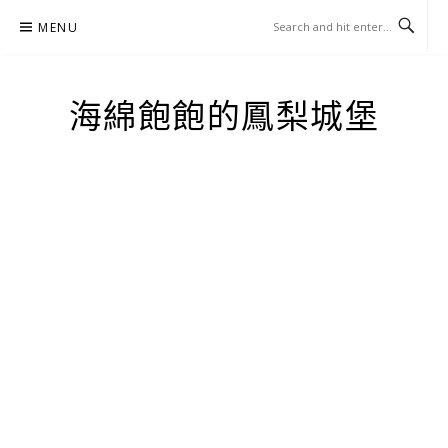
Skip
MENU
to
content
海綿飽飽的鳳梨城堡