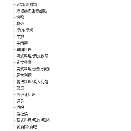
火鍋/涮涮鍋
烘培麵包蛋糕甜點
烤鴨
熱炒
燒肉/燒烤
牛排
牛肉麵
異國料理
粵式料理/港式飲茶
素食餐廳
美式料理/漢堡/炸雞
義大利麵
義法料理/義大利麵
菜單
西班牙料理
速食
酒吧
鐵板燒
韓式料理/韓炸/韓烤
餐酒館/酒吧