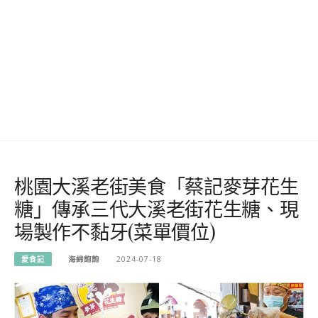
桃園大溪老街美食「蔡記麥芽花生
糖」傳承三代大溪老街花生糖、現
場製作不黏牙(菜單價位)
愛食記
海綿飽飽
2024-07-18