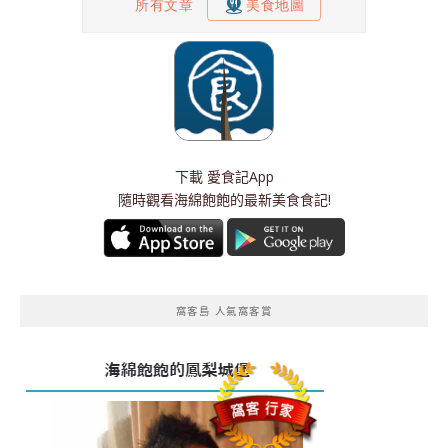
下載
愛食記App
隨時觀看海綿飽飽的最新美食食記!
窩客島 人氣窩客賞