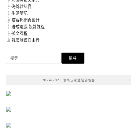
海綿雜誌賞
生活隨記
痞客邦網頁設計
聯成電腦-設計課程
英文課程
韓國旅遊自由行
搜
尋
關
鍵
2024-2026 食尚玩家駐站部落客
字: