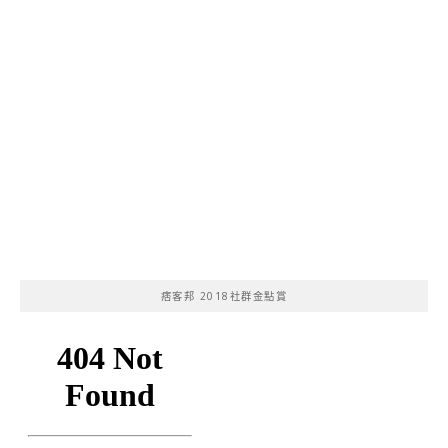
痞客邦 2018社群金點賞