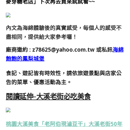
麥芽糖老店」下次再去買來試試看~~
內文為海綿體驗後的真實感受，每個人的感受不
盡相同，提供給大家參考囉！
廠商邀約 :
z78625@yahoo.com.tw
或私訊
海綿
飽飽的鳳梨城堡
食記、遊記皆有時效性，請依旅遊景點與店家公
告的菜單、優惠活動為主。
閱讀延伸-大溪老街必吃美食
桃園大溪美食「老阿伯現滷豆干」大溪老街50年