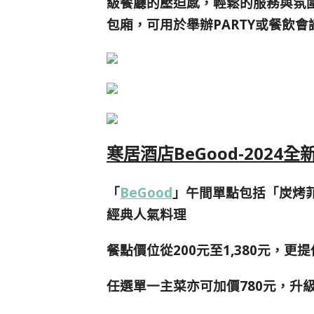
級餐廳的壓迫感，輕鬆的服務與氛
包廂，可用於舉辦PARTY或餐飲會
寒居酒店BeGood-2024全
「
BeGood
」
午間單點包括「炭烤
經典人氣料理
餐點價位從200元至1,380元，
任選單一主菜亦可加價780元，升