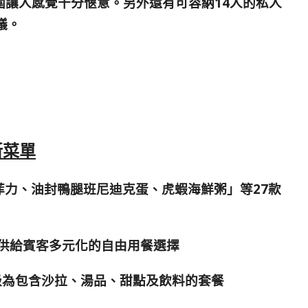
圍讓人感覺十分愜意。另外還有可容納14人的私人
議。
新菜單
菲力、油封鴨腿班尼迪克蛋、虎蝦海鮮粥」等27款
更提供給賓客多元化的自由用餐選擇
級為包含沙拉、湯品、甜點及飲料的套餐