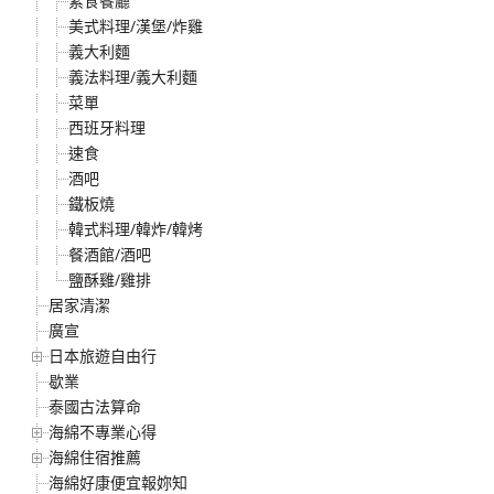
素食餐廳
美式料理/漢堡/炸雞
義大利麵
義法料理/義大利麵
菜單
西班牙料理
速食
酒吧
鐵板燒
韓式料理/韓炸/韓烤
餐酒館/酒吧
鹽酥雞/雞排
居家清潔
廣宣
日本旅遊自由行
歇業
泰國古法算命
海綿不專業心得
海綿住宿推薦
海綿好康便宜報妳知