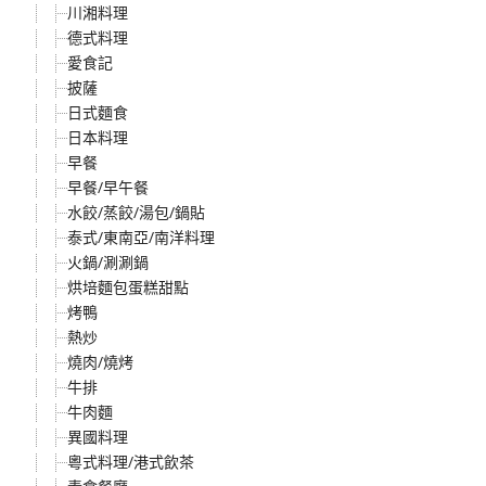
川湘料理
德式料理
愛食記
披薩
日式麵食
日本料理
早餐
早餐/早午餐
水餃/蒸餃/湯包/鍋貼
泰式/東南亞/南洋料理
火鍋/涮涮鍋
烘培麵包蛋糕甜點
烤鴨
熱炒
燒肉/燒烤
牛排
牛肉麵
異國料理
粵式料理/港式飲茶