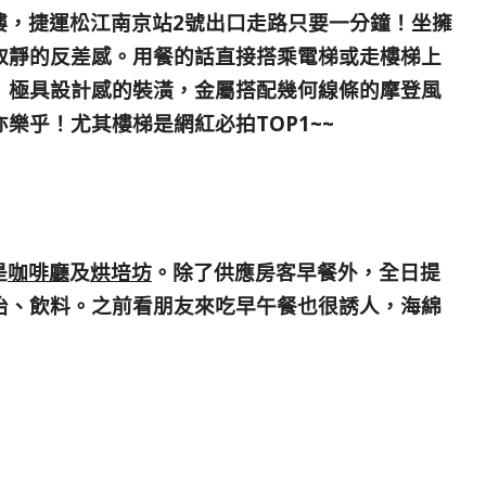
樓，捷運松江南京站2號出口走路只要一分鐘！坐擁
取靜的反差感。用餐的話直接搭乘電梯或走樓梯上
」極具設計感的裝潢，金屬搭配幾何線條的摩登風
樂乎！尤其樓梯是網紅必拍TOP1~~
是
咖啡廳
及
烘培坊
。除了供應房客早餐外，全日提
治、飲料。之前看朋友來吃早午餐也很誘人，海綿