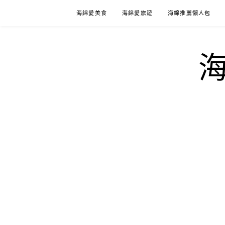
Skip
海綿愛美食
海綿愛旅遊
海綿推薦懶人包
to
content