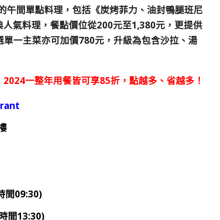
的
午間單點料理，包括
《
炭烤菲力、油封鴨腿班尼
典人氣料理，
餐點價位從200元至1,380元，更提供
選單一主菜亦可加價780元，升級為包含沙拉、湯
2024一整年用餐皆可享85折，點越多、省越多！
rant
樓
間09:30)
時間13:30)