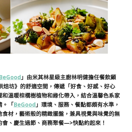
BeGood
」由米其林星級主廚林明健擔任餐飲顧
+烘焙坊》的舒適空間，傳遞「好食、好感、好心
理和溫暖棕櫚樹植物和綠化帶入，結合溫馨色系家
情。「
BeGood
」環境、服務、餐點都頗有水準，
地食材，藝術般的精緻擺盤，兼具視覺與味覺的無
約會、慶生過節、商務聚餐—>快點約起來！