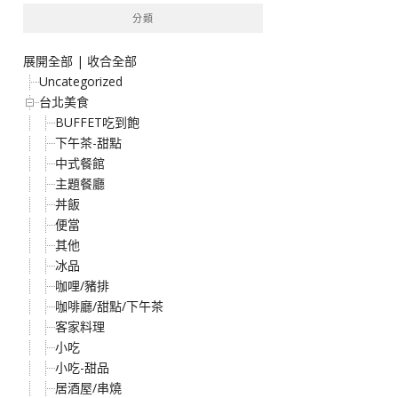
分類
展開全部
|
收合全部
Uncategorized
台北美食
BUFFET吃到飽
下午茶-甜點
中式餐館
主題餐廳
丼飯
便當
其他
冰品
咖哩/豬排
咖啡廳/甜點/下午茶
客家料理
小吃
小吃-甜品
居酒屋/串燒