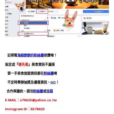
記得幫
海綿飽飽的粉絲團
按讚唷！
設定成『
搶先看
』美食資訊不漏接
第一手美食旅遊資訊都在
粉絲團
唷
不定時舉辦抽獎及優惠資訊，
GO
！
合作與邀約，請洽
粉絲團
或
信箱
E-MAIL：
z78625@yahoo.co.tw
Instagram ID：kk78625