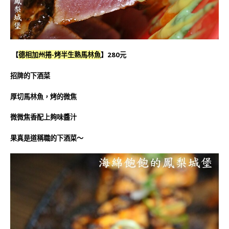
【
德相加州捲
-烤半生熟馬林魚
】280元
招牌的下酒菜
厚切馬林魚，烤的微焦
微微焦香配上夠味醬汁
果真是道稱職的下酒菜～