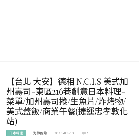
【台北|大安】德相 N.C.I.S 美式加
州壽司-東區216巷創意日本料理-
菜單/加州壽司捲/生魚片/炸烤物/
美式蓋飯/商業午餐(捷運忠孝敦化
站)
日本料理
海綿飽飽
2016-03-10
1