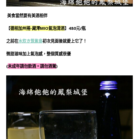
美食當然要有美酒相伴
【
德相加州捲-藏澪MIO氣泡清酒
】480元/瓶
之前在
水炊き筑紫島
初次見面後就愛上它了！
微甜滋味加上氣泡感，整個質感很優
(
未成年請勿飲酒。請勿酒駕
)