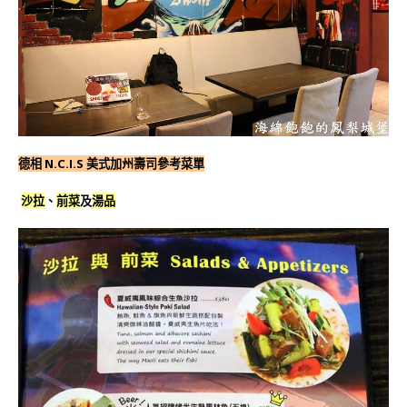
德相 N.C.I.S 美式加州壽司參考菜單
沙拉
、
前菜
及
湯品