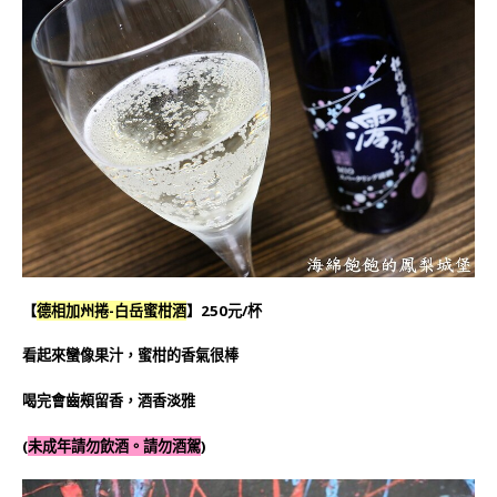
【
德相加州捲
-白岳蜜柑酒
】250元/杯
看起來蠻像果汁，蜜柑的香氣很棒
喝完會齒頰留香，酒香淡雅
(
未成年請勿飲酒。請勿酒駕
)