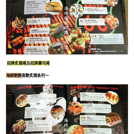
招牌炙燒捲
及
招牌壽司捲
海綿飽飽
喜歡炙燒系列～