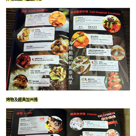
烤物
及
經典加州捲