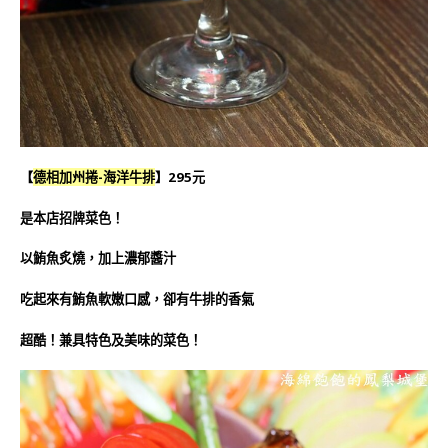
【
德相加州捲
-海洋牛排
】295元
是本店招牌菜色！
以鮪魚炙燒，加上濃郁醬汁
吃起來有鮪魚軟嫩口感，卻有牛排的香氣
超酷！兼具特色及美味的菜色！