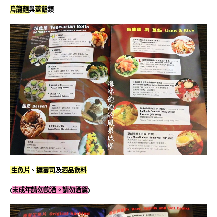
烏龍麵
與
蓋飯
類
生魚片
、
握壽司
及
酒品飲料
(
未成年請勿飲酒。請勿酒駕
)