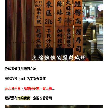
外頭擺著加州捲的介紹
種類超多，而且名字都好有趣
台北黑手黨
、
瑪麗蓮夢露
、
賓士捲
…
居然還有
海綿寶寶
一定要吃看看阿