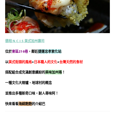
德相 N.C.I.S 美式加州壽司
位於
東區216巷
，鄰近
捷運忠孝敦化站
以
美式街頭的風格
+
日本職人的文化
+
台灣天然的食材
搭配組合成充滿創意繽紛的
美味加州捲
！
一種文化大熔爐、地球村的概念
並推出多種新奇口味，耐人尋味阿！
快來看看
海綿飽飽
的介紹巴