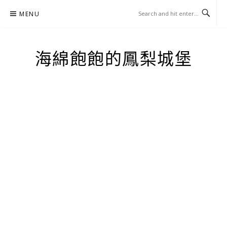
Skip
MENU
to
content
海綿飽飽的鳳梨城堡