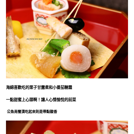
海綿喜歡吃的
栗子甘露煮和
小番茄糖霜
一點甜蜜上心頭啊！讓人心情愉悅的前菜
公魚南蠻漬吃起來則是帶點酸香