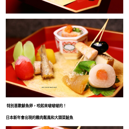
特別喜歡鯡魚卵，咬起來啵啵啵的！
日本新年會出現的雞肉鬆風和大頭菜鮭魚