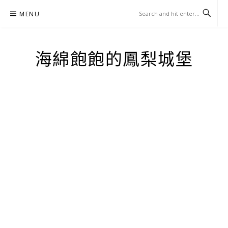
Skip
MENU
to
content
海綿飽飽的鳳梨城堡