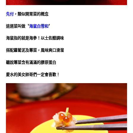
先付
，類似開胃菜的概念
這道菜叫做〝
海鼠白雪和
〞
海鼠指的就是海參！以土佐醋調味
搭配蘿蔔泥及蓴菜，
風味爽口滑溜
聽說蓴菜含有滿滿的膠原蛋白
愛水的美女帥哥們一定會喜歡！