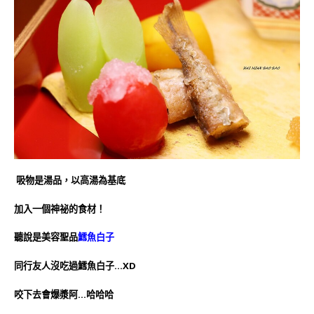
吸物是湯品，以高湯為基底
加入一個神祕的食材！
聽說是美容聖品
鱈魚白子
同行友人沒吃過鱈魚白子…XD
咬下去會爆漿阿…哈哈哈