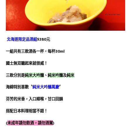
北海道限定品酒組
$380元
一組共有三款酒各一杯，每杯30ml
國士無双聽起來就很威！
三款分別是
純米大吟釀
、
純米吟釀
及
純米
海綿特別喜歡〝
純米大吟釀萬慶
〞
芬芳的米香，入口順喉，甘口回韻
搭配日本料理相當不錯！
(
未成年請勿飲酒，請勿酒駕
)