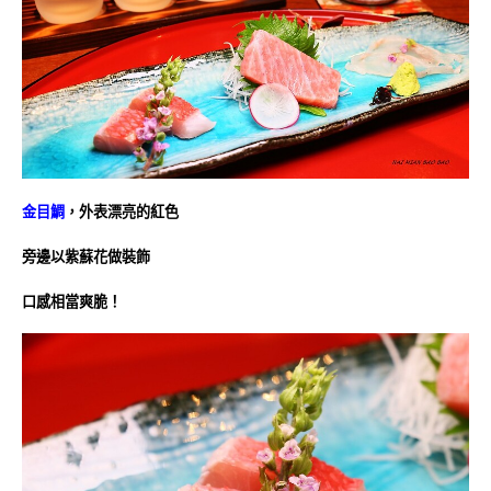
金目鯛
，外表漂亮的紅色
旁邊以紫蘇花做裝飾
口感相當爽脆！