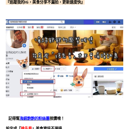
『追蹤我的IG，美食分享不漏拍，更新速度快』
記得幫
海綿飽飽的粉絲團
按讚唷！
設定成『
搶先看
』美食資訊不漏接