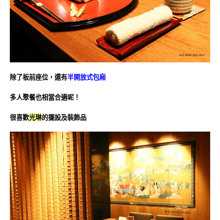
除了板前座位，還有
半開放式包廂
多人聚餐也相當合適呢！
很喜歡
光琳
的擺設及裝飾品