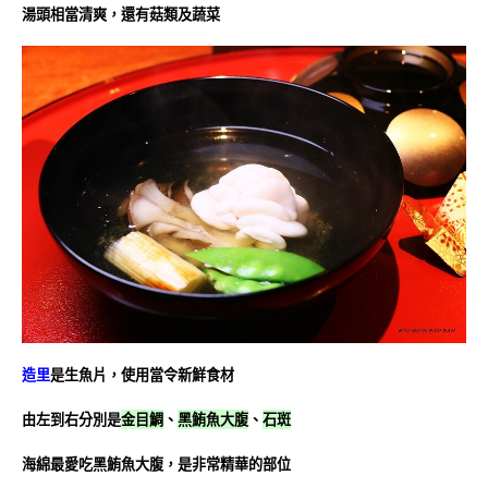
湯頭相當清爽，還有菇類及蔬菜
造里
是生魚片，使用當令新鮮食材
由左到右分別是
金目鯛
、
黑鮪魚大腹
、
石斑
海綿最愛吃黑鮪魚大腹，
是非常精華的部位