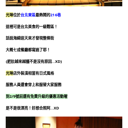
光琳
位於
台北東區
最熱鬧的
216巷
這裡可是台北美食的一級戰區！
話說海綿這天來才發現整條街
大概七成餐廳都寫過了耶！
(肥肚越來越腫不是沒有原因…XD)
光琳
店外裝潢相當有日式風格
服務人員還會穿上和服替大家服務
到2/9號前還有免費升級的優惠活動喔
是不是很漂亮！好想合照阿…XD