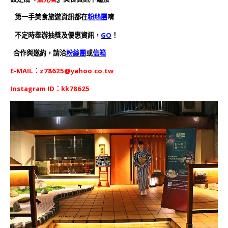
第一手美食旅遊資訊都在
粉絲團
唷
不定時舉辦抽獎及優惠資訊，
GO
！
合作與邀約，請洽
粉絲團
或
信箱
E-MAIL：
z78625@yahoo.co.tw
Instagram ID：kk78625