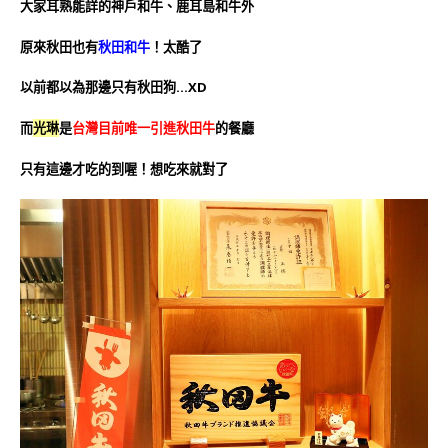
大家耳熟能詳的神戶和牛、鹿耳島和牛外
原來秋田也有
秋田和牛
！太酷了
以前都以為那邊只有秋田狗…XD
而
光琳
是
台灣目前唯一引進秋田牛
的餐廳
只有這邊才吃的到喔！想吃來就對了