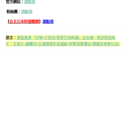
官方網站：
請點我
粉絲團
：
請點我
【
台北日本料理精選
】
請點我
原文：
東區美食『光琳(大安店)割烹日本料理』全台唯一限定秋田和
牛！生魚片/握壽司/北海道限定品酒組/完整菜單價位(捷運忠孝敦化站)