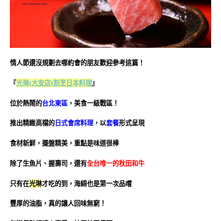
情人節還沒規劃去哪約會的朋友歡迎參考這篇！
『
光琳(大安店)割烹日本料理
』
位於熱鬧的
台北東區
，美食一級戰區！
推出精緻高檔的
日式會席料理
，以
套餐
形式呈現
食材新鮮，擺盤精美，重點是味道很棒
除了生魚片、握壽司，還有
全台唯一的秋田和牛
只有在
光琳
才吃的到，海綿也是第一次品嚐
豐厚的油脂，真的讓人回味無窮！