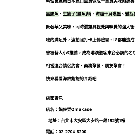
料理長運用日本進口魚貨做成一貫貫美味的握壽
黑鮪魚
、
生筋子(鮭魚卵)
、
海膽干貝漢堡
、
變態
既奢華又美味，同時還兼具視覺與味覺的強大衝
吃的滿足外，連拍照打卡上傳臉書、IG都能造成
曾被藝人小S推薦，成為港澳遊客來台必訪的名
相當適合情侶約會、商務聚餐、朋友聚會！
快來看看海綿飽飽的介紹吧
店家資訊
店名：鮨佐樂Omakase
地址：台北市大安區大安路一段192號1樓
電話：02-2704-8200