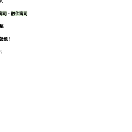
司
壽司
、
融化壽司
擊
話題！
店