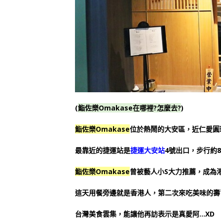
(
鮨佐樂Omakase在哪裡?怎麼去?
)
鮨佐樂Omakase
位於熱鬧的大安區，近仁愛圓
最靠近的捷運站是
捷運大安站
4號出口，步行約8
鮨佐樂Omakase
曾被藝人小S大力推薦，成為
這天用餐旁邊就是香港人，第二次來吃美味的壽
台灣美食雲集，能讓他再訪表示是真愛阿…XD