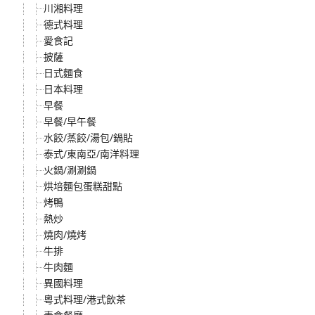
川湘料理
德式料理
愛食記
披薩
日式麵食
日本料理
早餐
早餐/早午餐
水餃/蒸餃/湯包/鍋貼
泰式/東南亞/南洋料理
火鍋/涮涮鍋
烘培麵包蛋糕甜點
烤鴨
熱炒
燒肉/燒烤
牛排
牛肉麵
異國料理
粵式料理/港式飲茶