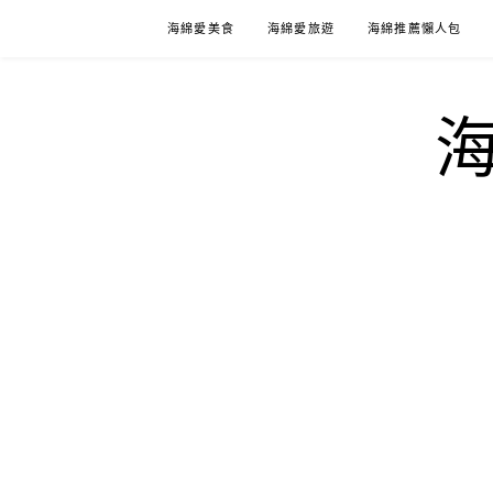
Skip
海綿愛美食
海綿愛旅遊
海綿推薦懶人包
to
content