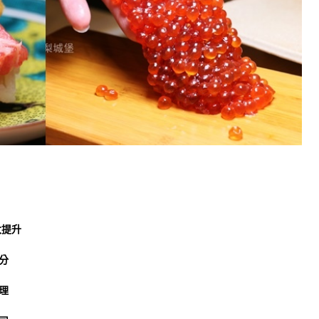
大提升
分
理