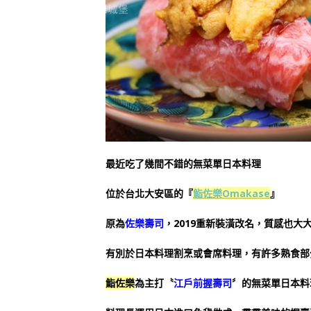
最近吃了幾間不錯的無菜單日本料理
位於台北大安區的『
鮨佐樂Omakase
』
原為
佐樂壽司
，2019重新裝潢改名，質感也大
有別於日本料理割烹或會席料理，有許多熟食部
鮨佐樂
為主打〝
江戶前握壽司
〞的無菜單日本料