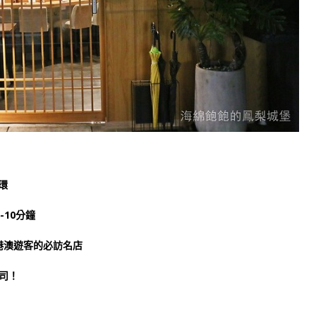
環
-10分鐘
港澳遊客的必訪名店
司！