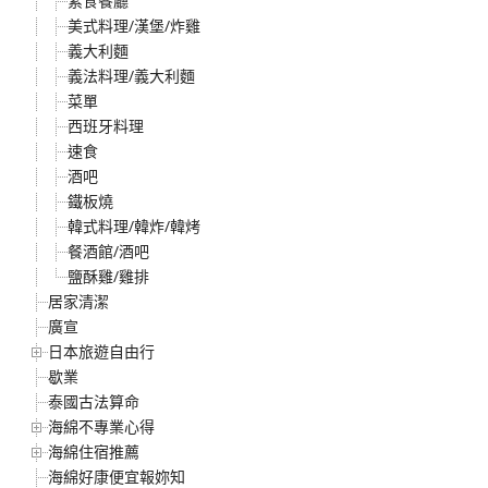
素食餐廳
美式料理/漢堡/炸雞
義大利麵
義法料理/義大利麵
菜單
西班牙料理
速食
酒吧
鐵板燒
韓式料理/韓炸/韓烤
餐酒館/酒吧
鹽酥雞/雞排
居家清潔
廣宣
日本旅遊自由行
歇業
泰國古法算命
海綿不專業心得
海綿住宿推薦
海綿好康便宜報妳知