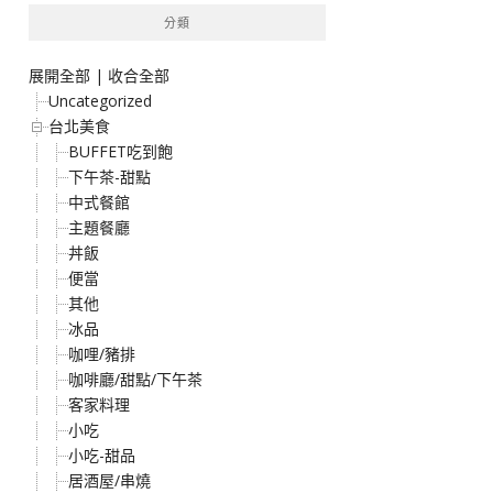
分類
展開全部
|
收合全部
Uncategorized
台北美食
BUFFET吃到飽
下午茶-甜點
中式餐館
主題餐廳
丼飯
便當
其他
冰品
咖哩/豬排
咖啡廳/甜點/下午茶
客家料理
小吃
小吃-甜品
居酒屋/串燒