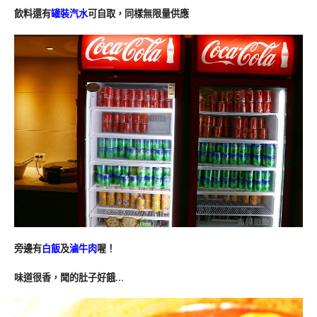
飲料還有
罐裝汽水
可自取，同樣無限量供應
旁邊有
白飯
及
滷牛肉
喔！
味道很香，聞的肚子好餓…