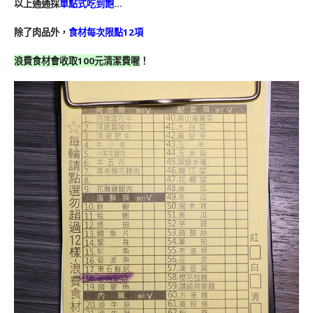
以上通通採
單點式吃到飽
…
除了肉品外，
食材每次限點12項
浪費食材會收取100元清潔費喔
！