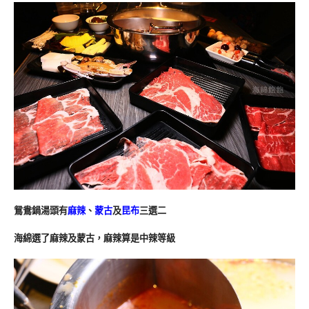
鴛鴦鍋湯頭有
麻辣
、
蒙古
及
昆布
三選二
海綿選了麻辣及蒙古，麻辣算是中辣等級