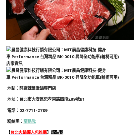
店家資訊
地
點
：醉麻辣鴛鴦鍋專門店
地址：
台北市大安區忠孝東路四段289號
B1
電話：02-7711-2789
粉絲團
：
請點我
【
台北火鍋懶人包推薦
】
請點我