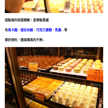
甜點做的相當精緻，是單點質感
有
馬卡龍
、
提拉米蘇
、
巧克力蛋糕
、
乳酪
…等
都好想吃，選兩樣真的不夠…