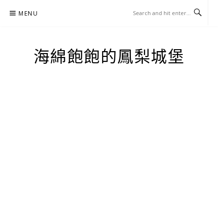
Skip
MENU
to
content
海綿飽飽的鳳梨城堡