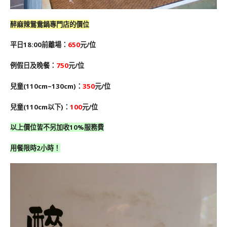
醉麻辣鴛鴦鍋專門店的價位
平日18:00前離場：
650
元/位
例假日及晚餐：
750
元/位
兒童(110cm~130cm)：
350
元/位
兒童(110cm以下)：
100
元/位
以上價位皆不另加收10%服務費
用餐限時2小時！