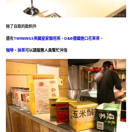
除了自取的飲料外
還有
TWININGS英國皇家御用茶
、
D&B德國進口花草茶、
咖啡
、
抹茶
可以請服務人員幫忙沖泡