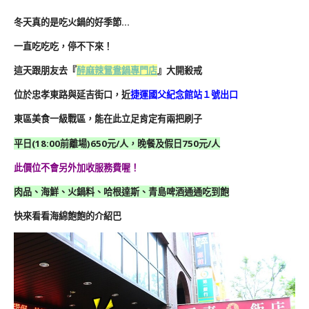
冬天真的是吃火鍋的好季節…
一直吃吃吃，停不下來！
這天跟朋友去『
醉麻辣鴛鴦鍋專門店
』大開殺戒
位於忠孝東路與延吉街口，近
捷運國父紀念館站１號出口
東區美食一級戰區，能在此立足肯定有兩把刷子
平日(18:00前離場)650元/人，晚餐及假日750元/人
此價位不會另外加收服務費喔！
肉品、海鮮、火鍋料、哈根達斯、青島啤酒通通吃到飽
快來看看海綿飽飽的介紹巴