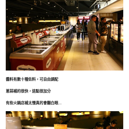
醬料有數十種佐料，可自由調配
蔥蒜補的很快，這點很加分
有些火鍋店補太慢真的會翻白眼…