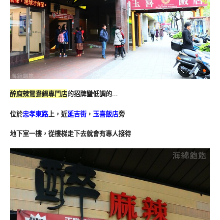
醉麻辣鴛鴦鍋專門店
的招牌蠻低調的…
位於
忠孝東路
上，近
延吉街
，
玉喜飯店
旁
地下室一樓，從樓梯走下去就會有專人接待