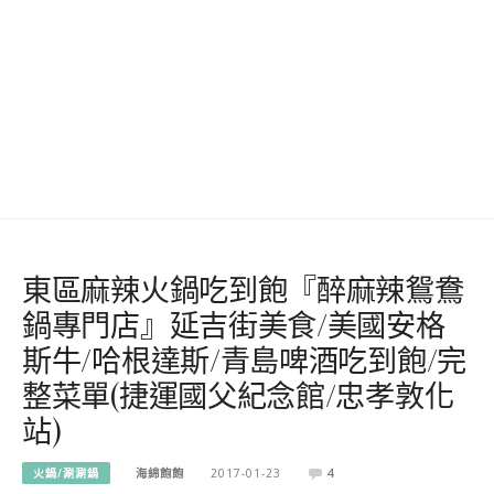
東區麻辣火鍋吃到飽『醉麻辣鴛鴦
鍋專門店』延吉街美食/美國安格
斯牛/哈根達斯/青島啤酒吃到飽/完
整菜單(捷運國父紀念館/忠孝敦化
站)
火鍋/涮涮鍋
海綿飽飽
2017-01-23
4