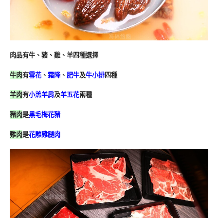
肉品有牛、豬、雞、羊四種選擇
牛肉
有
雪花
、
霜降
、
肥牛
及
牛小排
四種
羊肉
有
小羔羊肩
及
羊五花
兩種
豬肉
是
黑毛梅花豬
雞肉
是
花雕雞腿肉