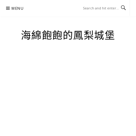
Skip
MENU
to
content
海綿飽飽的鳳梨城堡