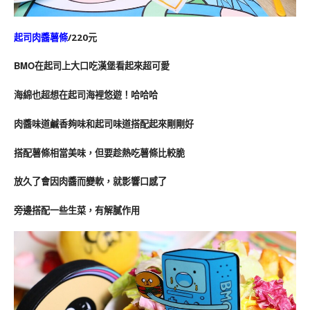
起司肉醬薯條
/220元
BMO在起司上大口吃漢堡看起來超可愛
海綿也超想在起司海裡悠遊！哈哈哈 
肉醬味道鹹香夠味和起司味道搭配起來剛剛好
搭配薯條相當美味，但要趁熱吃薯條比較脆
放久了會因肉醬而變軟，就影響口感了
旁邊搭配一些生菜，有解膩作用