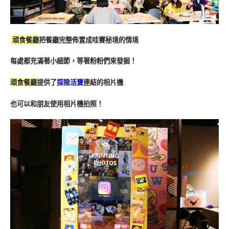
 頑食餐廳
把餐廳完整佈置成哇賽秘境的情境
每處都充滿著小細節，等著粉粉們來發掘！
頑食
餐廳
提供了
探險活寶
連結的相片機
也可以和朋友使用相片機拍照！