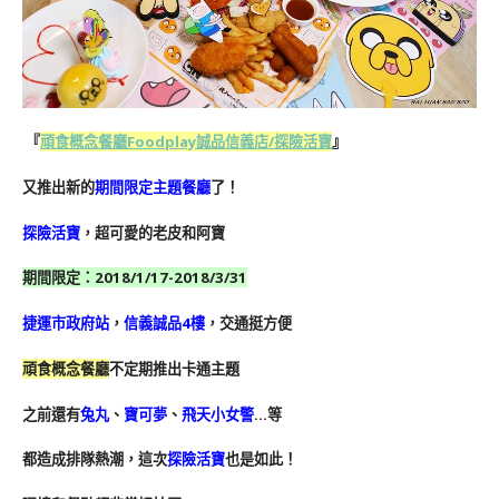
『
頑食概念餐廳Foodplay誠品信義店
/探險活寶
』
又推出新的
期間限定主題餐廳
了！
探險活寶
，超可愛的老皮和阿寶
期間限定：2018/1/17-2018/3/31
捷運市政府站
，
信義誠品4樓
，交通挺方便
頑食概念餐廳
不定期推出卡通主題
之前還有
兔丸
、
寶可夢
、
飛天小女警
…等
都造成排隊熱潮，這次
探險活寶
也是如此！