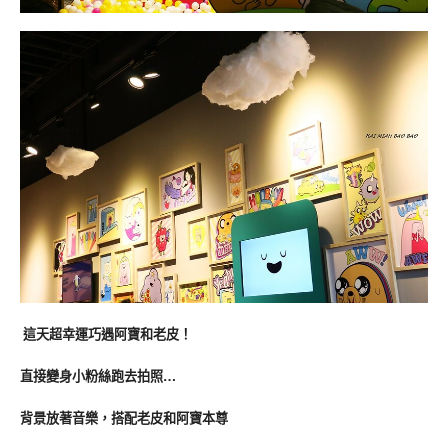
阿寶和老皮！
這天超幸運巧遇
直接變身小粉絲跑去拍照…
背景放著音樂，搭配老皮和阿寶本尊