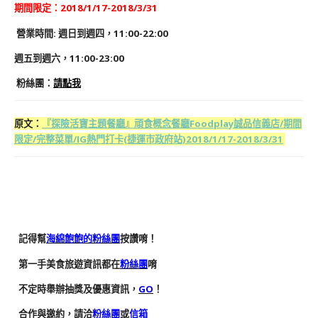
期間限定：2018/1/17-2018/3/31
營業時間: 週日到週四
，
11:00-22:00
週五到週六，11:00-23:00
粉絲團
：
請點我
原文：
『探險活寶主題餐廳』頑食概念餐廳Foodplay誠品信義店/期間
限定/完整菜單/IG熱門打卡(捷運市政府站)2018/1/17-2018/3/31
記得幫
海綿飽飽的粉絲團
按讚唷！
第一手美食旅遊資訊都在
粉絲團
唷
不定時舉辦抽獎及優惠資訊，
GO
！
合作與邀約，請洽
粉絲團
或
信箱