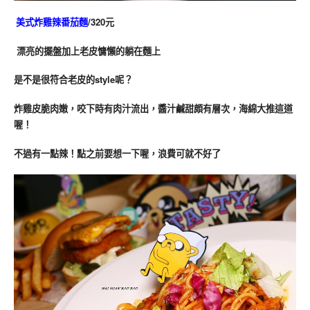
美式炸雞辣番茄麵
/320元
 漂亮的擺盤加上老皮慵懶的躺在麵上
是不是很符合老皮的style呢？ 
炸雞皮脆肉嫩，咬下時有肉汁流出，醬汁鹹甜頗有層次，海綿大推這道
喔！
不過有一點辣！點之前要想一下喔，浪費可就不好了