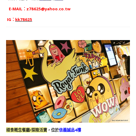
E-MAIL：
z78625@yahoo.co.tw
IG：
kk78625
頑食概念餐廳/探險活寶
，位於
信義誠品4樓