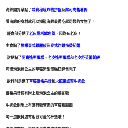
海綿開胃菜點了
哇賽秘境炸物拼盤
及
起司肉醬薯條
看海綿的身材就可以知道海綿最愛吃起司類的食物了！
 輕食部分點了
老皮塔塔鱈魚堡
，因為有老皮！ 
主食點了
檸檬泰式雞腿飯
及
泰式炸雞辣番茄麵
 甜點點了
阿寶造型蛋糕
、
老皮造型蛋糕
和
老皮舒芙蕾鬆餅
可惜泡泡糖公主的草莓造型蛋糕已經售完了
 飲料則是選了
草莓優格果昔
和
火龍果蜂蜜牛奶飲
優格果昔類有附上腫泡泡公主的棉花糖
牛奶飲則附上有薄荷糖管家的草莓甜甜圈
每一道飲料還有附很可愛的杯墊哦！