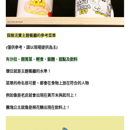
探險活寶主題餐廳的參考菜單
(僅供參考，請以現場提供為主)
有
沙拉
、
開胃菜
、
輕食
、
飯麵
、
甜點
及
飲料
價位就是主題餐廳的水準！
菜單的命名很可愛，都會在食物上放在符合的人物
例如像是老皮就會出現在黃芥末與起司上！
團塊公主就像是棉花糖出現在飲料上！ 