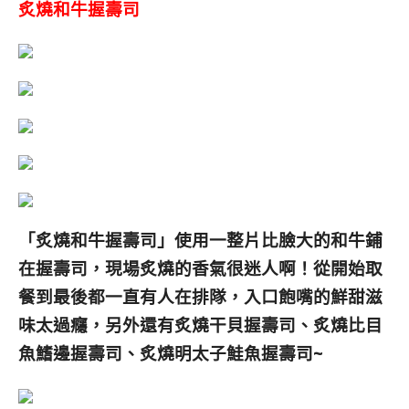
炙燒和牛握壽司
「
炙燒和牛握壽司
」使用一整片比臉大的和牛鋪
在握壽司，現場炙燒的香氣很迷人啊！
從開始取
餐到最後都一直有人在排隊，入口
飽嘴的
鮮甜滋
味太過癮，另外還有炙燒干貝握壽司、炙燒比目
魚鰭邊握壽司、炙燒明太子鮭魚握壽司~