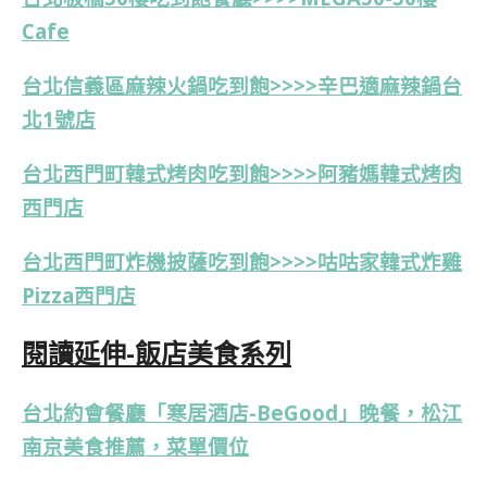
Cafe
台北信義區麻辣火鍋吃到飽>>>>
辛巴適麻辣鍋台
北1號店
台北西門町韓式烤肉吃到飽>>>>
阿豬媽韓式烤肉
西門店
台北西門町炸機披薩吃到飽>>>>咕咕家韓式炸雞
Pizza西門店
閱讀延伸-飯店美食系列
台北約會餐廳「寒居酒店-BeGood」晚餐，松江
南京美食推薦，菜單價位