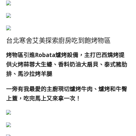
台北寒舍艾美探索廚房吃到飽烤物區
烤物區引進Robata爐烤設備，主打巴西燒烤提
供火烤蒜蓉大生蠔、香料奶油大扇貝、
泰式豬肋
排、
馬沙拉烤羊腿
一旁有我最愛的主廚
現切爐烤牛肉、爐烤和牛臀
上蓋
，吃完馬上又來拿一次！