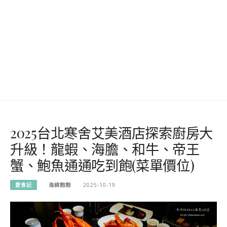
2025台北寒舍艾美酒店探索廚房大
升級！龍蝦、海膽、和牛、帝王
蟹、鮑魚通通吃到飽(菜單價位)
愛食記
海綿飽飽
2025-10-19