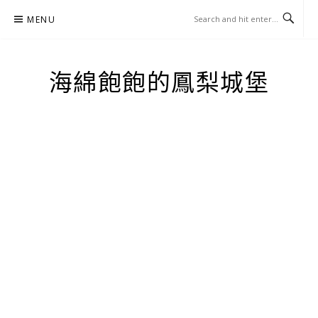
Skip
MENU
to
content
海綿飽飽的鳳梨城堡