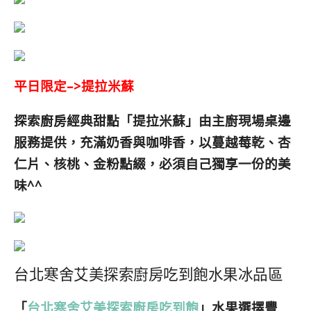
平日限定–>提拉米蘇
探索廚房經典甜點「提拉米蘇」由主廚現場桌邊
服務提供，充滿
奶香
與
咖啡香
，以蔓越莓乾、杏
仁片、核桃、金粉
點綴
，必須自己獨享一份的美
味^^
台北寒舍艾美探索廚房吃到飽水果冰品區
「
台北寒舍艾美探索廚房吃到飽
」水果選擇豐