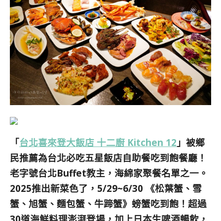
「
台北喜來登大飯店 十二廚 Kitchen 12
」被鄉
民推薦為
台北必吃五星飯店自助餐吃到飽餐廳！
老字號台北Buffet教主，海綿家聚餐名單之一。
2025推出新菜色了，5/29~6/30 《松葉蟹、雪
蟹、旭蟹、麵包蟹、牛蹄蟹》螃蟹吃到飽！超過
30道海鮮料理澎湃登場，加上日本生啤酒暢飲，