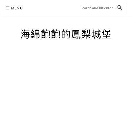
Skip
MENU
to
content
海綿飽飽的鳳梨城堡