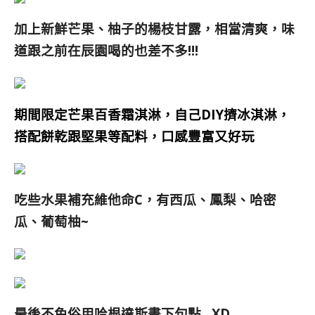
加上新鮮芒果、柚子的楊枝甘露，相當清爽，味
道跟之前在辰園喝的也差不多!!!
期間限定芒果百香霜淇淋，自己DIY擠冰淇淋，
搭配餅乾跟堅果等配料，口感豐富又好玩
吃些水果
補充維他命C
，有西瓜、鳳梨、哈密
瓜、葡萄柚~
最後不免俗用哈根達斯畫下句點…XD