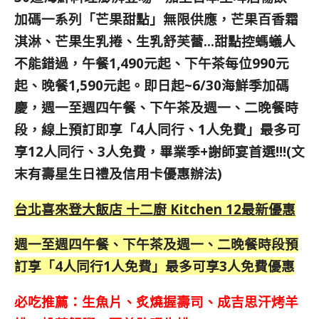
加碼一系列「芒果
甜點」無限供應，
芒果百香霜
淇淋、芒果生乳捲、生乳舒芙蕾…甜點控螞蟻人
不能錯過，午餐1,490元起、下午茶每位990元
起、晚餐1,590元起。即日起~6/30海鮮季加碼
慶，週一至週四午餐、下午茶及週一、二晚餐時
段，線上預訂即享「4人同行、1人免費」最多可
享12人同行、3人免費，
畢業季+謝師宴首選!!!
(文
末有壽星生日禮及信用卡優惠辦法)
台北喜來登大飯店 十二廚 Kitchen 12最新優惠
週一至週四午餐、下午茶及週一、二晚餐時段預
訂享「4人同行1人免費」最多可享3人免費優惠
必吃推薦：生魚片、炙燒握壽司、成吉思汗烤羊