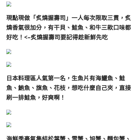
現點現做「炙燒握壽司
」
一人每次限取三貫，炙
燒香氣很加分，有干貝、鮭魚、和牛三款口味都
好吃！<–炙燒握壽司要記得趁新鮮先吃
日本料理區人氣第一名，生魚片有海鱺魚、鮭
魚、鮪魚、旗魚、花枝，想吃什麼自己夾，直接
刷一排鮭魚，好爽啊！
海鮮季豪氣集結松葉蟹、雪蟹、旭蟹、麵包蟹、