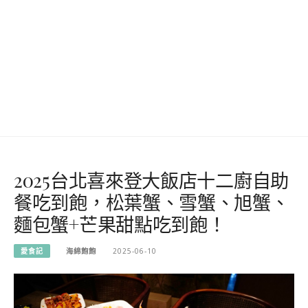
2025台北喜來登大飯店十二廚自助
餐吃到飽，松葉蟹、雪蟹、旭蟹、
麵包蟹+芒果甜點吃到飽！
愛食記
海綿飽飽
2025-06-10